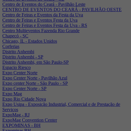
Centro de Eventos do Ceará - Pavilhão Leste
CENTRO DE EVENTOS DO CEARÁ - PAVILHÃO OESTE
Centro de Feiras e Eventos da Festa da Uva
Centro de Feiras e Eventos Festa da Uva
Centro de Feiras e Eventos Festa da Uva - RS
Centro Multieventos Fazenda Rio Grande
Chapecó - SC
Chicago, IL - Estados Unidos
Corferias
Distrito Anhembi
Distrito Anhembi - SP
Distrito Anhembi, em São Paulo-SP
Espacio Riesco
Expo Center Norte
Expo Center Norte - Pavilhão Azul
Expo center Norte - São Paulo - SP
Expo Center Norte - SP
Expo Mag
Expo Rio Cidade Nova
Expo Usipa - Exposição Industrial, Comercial e de Prestação de
Serviços
ExpoMag - RJ
ExpoMag Convention Center
EXPOMINAS - BH
Expominas BH