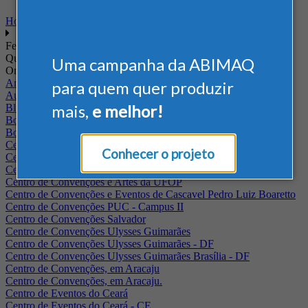
Home
Feiras
Quando
Uma campanha da ABIMAQ
Onde
Arena Jaguariuna
para quem quer produzir
Auditório Albano Franco - FIEPA
mais,
e melhor!
Blumenau - SC
BolognaFiere
Boulevard Olimpico - RJ
Centro Internacional de Convenções do Brasil, em Brasília
Conhecer o projeto
Centro de Convenções - SE
Centro de Convenções de Pernambuco - PE
Centro de Convenções e Artes da UFOP
Centro de Convenções e Eventos de Cascavel Pedro Luiz Boaretto
Centro de Convenções PUC - Campus II
Centro de Convenções Salvador
Centro de Convenções Ulysses Guimarães
Centro de Convenções Ulysses Guimarães - DF
Centro de Convenções Ulysses Guimarães Brasília - DF
Centro de Convenções, em Aracaju
Centro de Convenções, em Aracaju.
Centro de Eventos do Ceará
Centro de Eventos do Ceará - CE