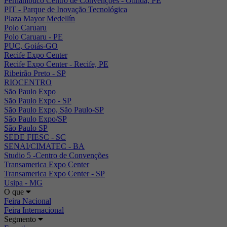
Pernambuco Centro de Convenções - Olinda, PE
PIT - Parque de Inovação Tecnológica
Plaza Mayor Medellín
Polo Caruaru
Polo Caruaru - PE
PUC, Goiás-GO
Recife Expo Center
Recife Expo Center - Recife, PE
Ribeirão Preto - SP
RIOCENTRO
São Paulo Expo
São Paulo Expo - SP
São Paulo Expo, São Paulo-SP
São Paulo Expo/SP
São Paulo SP
SEDE FIESC - SC
SENAI/CIMATEC - BA
Studio 5 -Centro de Convenções
Transamerica Expo Center
Transamerica Expo Center - SP
Usipa - MG
O que
Feira Nacional
Feira Internacional
Segmento