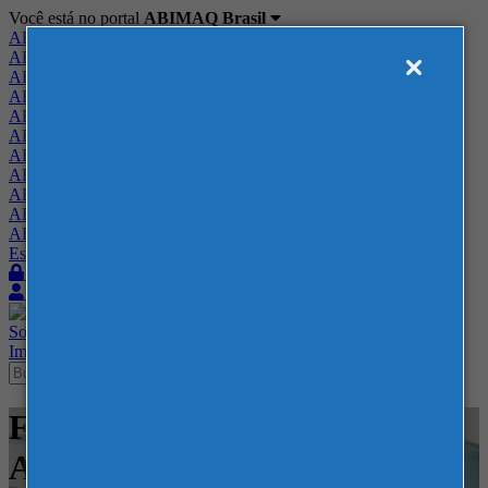
Você está no portal
ABIMAQ Brasil
ABIMAQ Brasil
ABIMAQ Minas Gerais
ABIMAQ Norte-Nordeste
ABIMAQ Paraná
ABIMAQ Piracicaba
ABIMAQ Ribeirão Preto
ABIMAQ Rio de Janeiro
ABIMAQ Rio Grande do Sul
ABIMAQ Santa Catarina
ABIMAQ São Paulo
ABIMAQ Vale do Paraíba
Escritório de Relações Governamentais
Login
Quero me associar
Sobre
Nossos Serviços
Agenda
Feiras
Cursos
Academia
Blog
Imprensa
Contato
Feiras - FIDAM Americana -
Agrícola