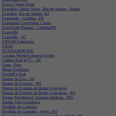
Expor Center Norte
ExpoRio Cidade Nova - Rio de Janeiro - Brasil
ExpoRio, Rio de Janeiro, RJ
Expotrade - Curitiba - PR
Expotrade Convention Center
ExpoTrade Pinhais - Curitiba/PR
Expoville
Expoville - SC
FIDAM Americana
FIESC
FUNDAPARQUE
Georgia World Congress Center
Golden Hall WTC - SP.
Lima - Peru
Messe Frankfurt
NAMPO Park
Parque da Uva - SP
Parque de Eventos - RS
Parque de Eventos de Bento Gonçalves
Parque de Eventos de Bento Gonçalves - RS
Parque Metalúrgico Augusto Barbosa - MG
Parque Vila Germânica
Pavilhão de Carapina
Pavilhão de Carapina - Serra - ES