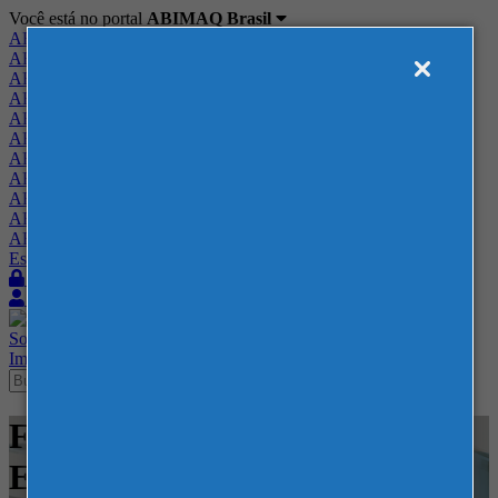
Você está no portal
ABIMAQ Brasil
ABIMAQ Brasil
ABIMAQ Minas Gerais
ABIMAQ Norte-Nordeste
ABIMAQ Paraná
ABIMAQ Piracicaba
ABIMAQ Ribeirão Preto
ABIMAQ Rio de Janeiro
ABIMAQ Rio Grande do Sul
ABIMAQ Santa Catarina
ABIMAQ São Paulo
ABIMAQ Vale do Paraíba
Escritório de Relações Governamentais
Login
Quero me associar
Sobre
Nossos Serviços
Agenda
Feiras
Cursos
Academia
Blog
Imprensa
Contato
Feiras - FIDAM Americana -
Embalagem