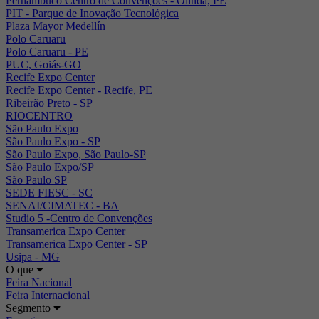
Pernambuco Centro de Convenções - Olinda, PE
PIT - Parque de Inovação Tecnológica
Plaza Mayor Medellín
Polo Caruaru
Polo Caruaru - PE
PUC, Goiás-GO
Recife Expo Center
Recife Expo Center - Recife, PE
Ribeirão Preto - SP
RIOCENTRO
São Paulo Expo
São Paulo Expo - SP
São Paulo Expo, São Paulo-SP
São Paulo Expo/SP
São Paulo SP
SEDE FIESC - SC
SENAI/CIMATEC - BA
Studio 5 -Centro de Convenções
Transamerica Expo Center
Transamerica Expo Center - SP
Usipa - MG
O que
Feira Nacional
Feira Internacional
Segmento