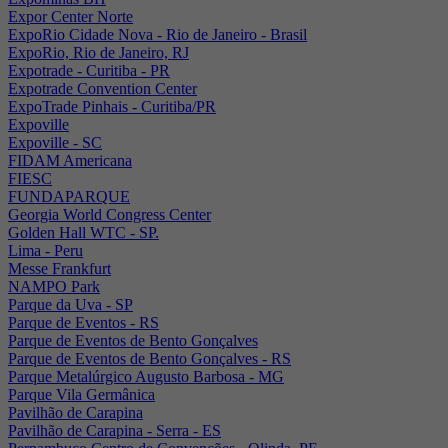
Expor Center Norte
ExpoRio Cidade Nova - Rio de Janeiro - Brasil
ExpoRio, Rio de Janeiro, RJ
Expotrade - Curitiba - PR
Expotrade Convention Center
ExpoTrade Pinhais - Curitiba/PR
Expoville
Expoville - SC
FIDAM Americana
FIESC
FUNDAPARQUE
Georgia World Congress Center
Golden Hall WTC - SP.
Lima - Peru
Messe Frankfurt
NAMPO Park
Parque da Uva - SP
Parque de Eventos - RS
Parque de Eventos de Bento Gonçalves
Parque de Eventos de Bento Gonçalves - RS
Parque Metalúrgico Augusto Barbosa - MG
Parque Vila Germânica
Pavilhão de Carapina
Pavilhão de Carapina - Serra - ES