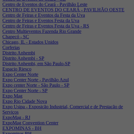
Centro de Eventos do Ceará - Pavilhão Leste
CENTRO DE EVENTOS DO CEARÁ - PAVILHÃO OESTE
Centro de Feiras e Eventos da Festa da Uva
Centro de Feiras e Eventos Festa da Uva
Centro de Feiras e Eventos Festa da Uva - RS
Centro Multieventos Fazenda Rio Grande
Chapecó - SC
Chicago, IL - Estados Unidos
Corferias
Distrito Anhembi
Distrito Anhembi - SP
Distrito Anhembi, em São Paulo-SP
Espacio Riesco
Expo Center Norte
Expo Center Norte - Pavilhão Azul
Expo center Norte - São Paulo - SP
Expo Center Norte - SP
Expo Mag
Expo Rio Cidade Nova
Expo Usipa - Exposição Industrial, Comercial e de Prestação de
Serviços
ExpoMag - RJ
ExpoMag Convention Center
EXPOMINAS - BH
Expominas BH