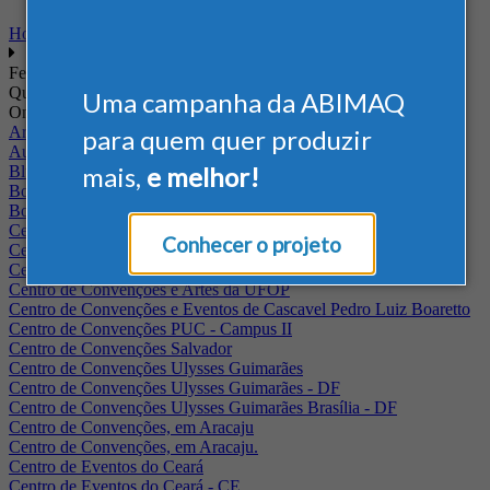
Home
Feiras
Quando
Uma campanha da ABIMAQ
Onde
Arena Jaguariuna
para quem quer produzir
Auditório Albano Franco - FIEPA
mais,
e melhor!
Blumenau - SC
BolognaFiere
Boulevard Olimpico - RJ
Centro Internacional de Convenções do Brasil, em Brasília
Conhecer o projeto
Centro de Convenções - SE
Centro de Convenções de Pernambuco - PE
Centro de Convenções e Artes da UFOP
Centro de Convenções e Eventos de Cascavel Pedro Luiz Boaretto
Centro de Convenções PUC - Campus II
Centro de Convenções Salvador
Centro de Convenções Ulysses Guimarães
Centro de Convenções Ulysses Guimarães - DF
Centro de Convenções Ulysses Guimarães Brasília - DF
Centro de Convenções, em Aracaju
Centro de Convenções, em Aracaju.
Centro de Eventos do Ceará
Centro de Eventos do Ceará - CE