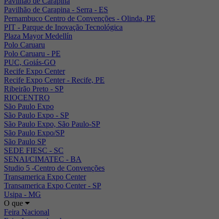
Pavilhão de Carapina
Pavilhão de Carapina - Serra - ES
Pernambuco Centro de Convenções - Olinda, PE
PIT - Parque de Inovação Tecnológica
Plaza Mayor Medellín
Polo Caruaru
Polo Caruaru - PE
PUC, Goiás-GO
Recife Expo Center
Recife Expo Center - Recife, PE
Ribeirão Preto - SP
RIOCENTRO
São Paulo Expo
São Paulo Expo - SP
São Paulo Expo, São Paulo-SP
São Paulo Expo/SP
São Paulo SP
SEDE FIESC - SC
SENAI/CIMATEC - BA
Studio 5 -Centro de Convenções
Transamerica Expo Center
Transamerica Expo Center - SP
Usipa - MG
O que
Feira Nacional