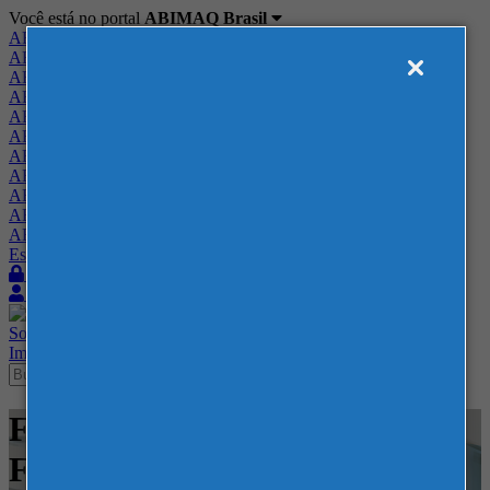
Você está no portal
ABIMAQ Brasil
ABIMAQ Brasil
ABIMAQ Minas Gerais
ABIMAQ Norte-Nordeste
ABIMAQ Paraná
ABIMAQ Piracicaba
ABIMAQ Ribeirão Preto
ABIMAQ Rio de Janeiro
ABIMAQ Rio Grande do Sul
ABIMAQ Santa Catarina
ABIMAQ São Paulo
ABIMAQ Vale do Paraíba
Escritório de Relações Governamentais
Login
Quero me associar
Sobre
Nossos Serviços
Agenda
Feiras
Cursos
Academia
Blog
Imprensa
Contato
Feiras - FIDAM Americana -
Feira Internacional -