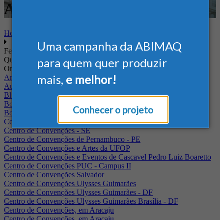
Alimentício
Home
Uma campanha da ABIMAQ
Feiras
Quando
para quem quer produzir
Onde
mais,
e melhor!
Arena Jaguariuna
Auditório Albano Franco - FIEPA
Blumenau - SC
BolognaFiere
Conhecer o projeto
Boulevard Olimpico - RJ
Centro Internacional de Convenções do Brasil, em Brasília
Centro de Convenções - SE
Centro de Convenções de Pernambuco - PE
Centro de Convenções e Artes da UFOP
Centro de Convenções e Eventos de Cascavel Pedro Luiz Boaretto
Centro de Convenções PUC - Campus II
Centro de Convenções Salvador
Centro de Convenções Ulysses Guimarães
Centro de Convenções Ulysses Guimarães - DF
Centro de Convenções Ulysses Guimarães Brasília - DF
Centro de Convenções, em Aracaju
Centro de Convenções, em Aracaju.