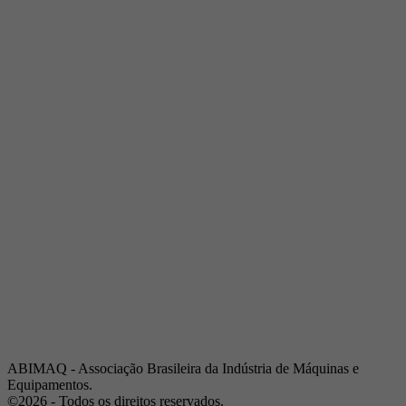
Telefone:
(19) 3432-2517
Celular:
(19) 97128-4664
E-mail:
srpi@abimaq.org.br
Ribeirão Preto - São Paulo
Endereço:
Av. Pres. Vargas, 2001 | Sala 153
Telefone:
(16) 3941-4113
Celular:
(16) 9 9734-2810
São José dos Campos - São Paulo
Endereço:
Estrada Dr. Altino Bondesan, 500 | Sala 112
Telefone:
(12) 3939-5733
Celular:
(12) 99614-6010
E-mail:
srvp@abimaq.org.br
São Paulo - São Paulo
Endereço:
Avenida Jabaquara, 2925
Telefone:
(11) 5582-6311
ABIMAQ - Associação Brasileira da Indústria de Máquinas e
Equipamentos.
©2026 - Todos os direitos reservados.