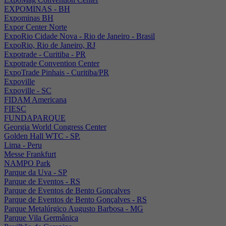
EXPOMINAS - BH
Expominas BH
Expor Center Norte
ExpoRio Cidade Nova - Rio de Janeiro - Brasil
ExpoRio, Rio de Janeiro, RJ
Expotrade - Curitiba - PR
Expotrade Convention Center
ExpoTrade Pinhais - Curitiba/PR
Expoville
Expoville - SC
FIDAM Americana
FIESC
FUNDAPARQUE
Georgia World Congress Center
Golden Hall WTC - SP.
Lima - Peru
Messe Frankfurt
NAMPO Park
Parque da Uva - SP
Parque de Eventos - RS
Parque de Eventos de Bento Gonçalves
Parque de Eventos de Bento Gonçalves - RS
Parque Metalúrgico Augusto Barbosa - MG
Parque Vila Germânica