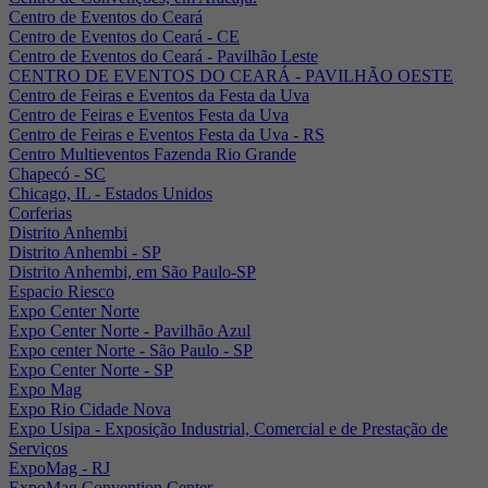
Centro de Eventos do Ceará
Centro de Eventos do Ceará - CE
Centro de Eventos do Ceará - Pavilhão Leste
CENTRO DE EVENTOS DO CEARÁ - PAVILHÃO OESTE
Centro de Feiras e Eventos da Festa da Uva
Centro de Feiras e Eventos Festa da Uva
Centro de Feiras e Eventos Festa da Uva - RS
Centro Multieventos Fazenda Rio Grande
Chapecó - SC
Chicago, IL - Estados Unidos
Corferias
Distrito Anhembi
Distrito Anhembi - SP
Distrito Anhembi, em São Paulo-SP
Espacio Riesco
Expo Center Norte
Expo Center Norte - Pavilhão Azul
Expo center Norte - São Paulo - SP
Expo Center Norte - SP
Expo Mag
Expo Rio Cidade Nova
Expo Usipa - Exposição Industrial, Comercial e de Prestação de
Serviços
ExpoMag - RJ
ExpoMag Convention Center