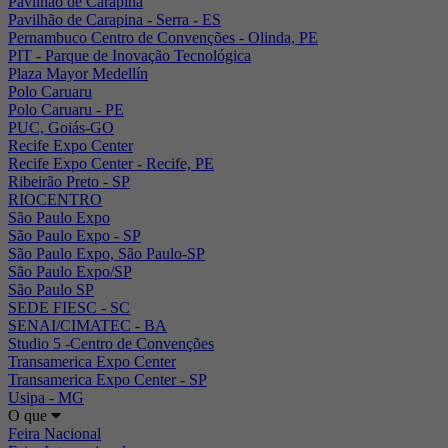
Pavilhão de Carapina
Pavilhão de Carapina - Serra - ES
Pernambuco Centro de Convenções - Olinda, PE
PIT - Parque de Inovação Tecnológica
Plaza Mayor Medellín
Polo Caruaru
Polo Caruaru - PE
PUC, Goiás-GO
Recife Expo Center
Recife Expo Center - Recife, PE
Ribeirão Preto - SP
RIOCENTRO
São Paulo Expo
São Paulo Expo - SP
São Paulo Expo, São Paulo-SP
São Paulo Expo/SP
São Paulo SP
SEDE FIESC - SC
SENAI/CIMATEC - BA
Studio 5 -Centro de Convenções
Transamerica Expo Center
Transamerica Expo Center - SP
Usipa - MG
O que
Feira Nacional