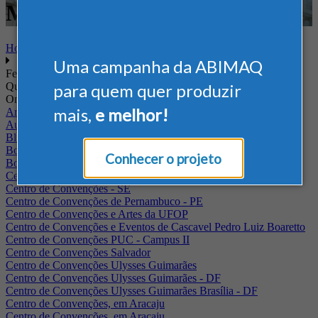
Mecânico
Home
Uma campanha da ABIMAQ
Feiras
Quando
para quem quer produzir
Onde
mais,
e melhor!
Arena Jaguariuna
Auditório Albano Franco - FIEPA
Blumenau - SC
BolognaFiere
Conhecer o projeto
Boulevard Olimpico - RJ
Centro Internacional de Convenções do Brasil, em Brasília
Centro de Convenções - SE
Centro de Convenções de Pernambuco - PE
Centro de Convenções e Artes da UFOP
Centro de Convenções e Eventos de Cascavel Pedro Luiz Boaretto
Centro de Convenções PUC - Campus II
Centro de Convenções Salvador
Centro de Convenções Ulysses Guimarães
Centro de Convenções Ulysses Guimarães - DF
Centro de Convenções Ulysses Guimarães Brasília - DF
Centro de Convenções, em Aracaju
Centro de Convenções, em Aracaju.