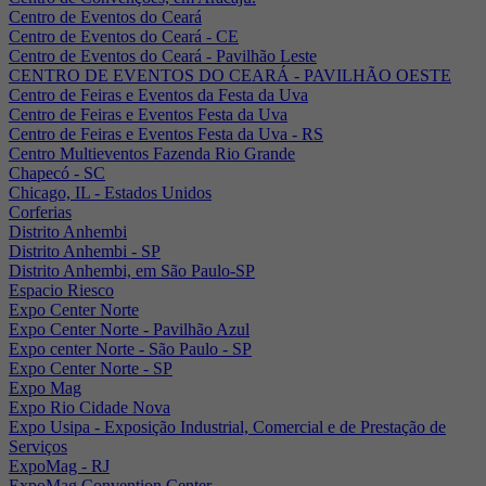
Centro de Eventos do Ceará
Centro de Eventos do Ceará - CE
Centro de Eventos do Ceará - Pavilhão Leste
CENTRO DE EVENTOS DO CEARÁ - PAVILHÃO OESTE
Centro de Feiras e Eventos da Festa da Uva
Centro de Feiras e Eventos Festa da Uva
Centro de Feiras e Eventos Festa da Uva - RS
Centro Multieventos Fazenda Rio Grande
Chapecó - SC
Chicago, IL - Estados Unidos
Corferias
Distrito Anhembi
Distrito Anhembi - SP
Distrito Anhembi, em São Paulo-SP
Espacio Riesco
Expo Center Norte
Expo Center Norte - Pavilhão Azul
Expo center Norte - São Paulo - SP
Expo Center Norte - SP
Expo Mag
Expo Rio Cidade Nova
Expo Usipa - Exposição Industrial, Comercial e de Prestação de
Serviços
ExpoMag - RJ
ExpoMag Convention Center