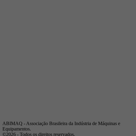
Telefone:
(19) 3432-2517
Celular:
(19) 97128-4664
E-mail:
srpi@abimaq.org.br
Ribeirão Preto - São Paulo
Endereço:
Av. Pres. Vargas, 2001 | Sala 153
Telefone:
(16) 3941-4113
Celular:
(16) 9 9734-2810
São José dos Campos - São Paulo
Endereço:
Estrada Dr. Altino Bondesan, 500 | Sala 112
Telefone:
(12) 3939-5733
Celular:
(12) 99614-6010
E-mail:
srvp@abimaq.org.br
São Paulo - São Paulo
Endereço:
Avenida Jabaquara, 2925
Telefone:
(11) 5582-6311
ABIMAQ - Associação Brasileira da Indústria de Máquinas e
Equipamentos.
©2026 - Todos os direitos reservados.