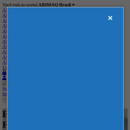
Você está no portal
ABIMAQ Brasil
ABIMAQ Brasil
ABIMAQ Minas Gerais
ABIMAQ Norte-Nordeste
ABIMAQ Paraná
ABIMAQ Piracicaba
ABIMAQ Ribeirão Preto
ABIMAQ Rio de Janeiro
ABIMAQ Rio Grande do Sul
ABIMAQ Santa Catarina
ABIMAQ São Paulo
ABIMAQ Vale do Paraíba
Escritório de Relações Governamentais
Login
Quero me associar
Sobre
Nossos Serviços
Agenda
Feiras
Cursos
Academia
Blog
Imprensa
Contato
Feiras - FIDAM Americana -
Feira Nacional - Metal