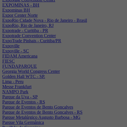
EXPOMINAS - BH
Expominas BH
Expor Center Norte
ExpoRio Cidade Nova - Rio de Janeiro - Brasil
ExpoRio, Rio de Janeiro, RJ
Expotrade - Curitiba - PR
Expotrade Convention Center
ExpoTrade Pinhais - Curitiba/PR
Expoville
Expoville - SC
FIDAM Americana
FIESC
FUNDAPARQUE
Georgia World Congress Center
Golden Hall WTC - SP.
Lima - Peru
Messe Frankfurt
NAMPO Park
Parque da Uva - SP
Parque de Eventos - RS
Parque de Eventos de Bento Gonçalves
Parque de Eventos de Bento Gonçalves - RS
Parque Metalúrgico Augusto Barbosa - MG
Parque Vila Germânica