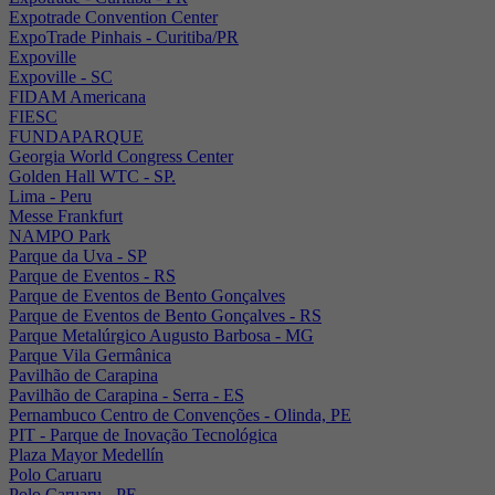
Expotrade Convention Center
ExpoTrade Pinhais - Curitiba/PR
Expoville
Expoville - SC
FIDAM Americana
FIESC
FUNDAPARQUE
Georgia World Congress Center
Golden Hall WTC - SP.
Lima - Peru
Messe Frankfurt
NAMPO Park
Parque da Uva - SP
Parque de Eventos - RS
Parque de Eventos de Bento Gonçalves
Parque de Eventos de Bento Gonçalves - RS
Parque Metalúrgico Augusto Barbosa - MG
Parque Vila Germânica
Pavilhão de Carapina
Pavilhão de Carapina - Serra - ES
Pernambuco Centro de Convenções - Olinda, PE
PIT - Parque de Inovação Tecnológica
Plaza Mayor Medellín
Polo Caruaru
Polo Caruaru - PE