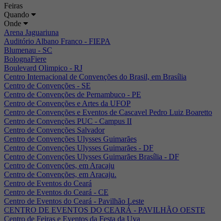
Feiras
Quando
Onde
Arena Jaguariuna
Auditório Albano Franco - FIEPA
Blumenau - SC
BolognaFiere
Boulevard Olimpico - RJ
Centro Internacional de Convenções do Brasil, em Brasília
Centro de Convenções - SE
Centro de Convenções de Pernambuco - PE
Centro de Convenções e Artes da UFOP
Centro de Convenções e Eventos de Cascavel Pedro Luiz Boaretto
Centro de Convenções PUC - Campus II
Centro de Convenções Salvador
Centro de Convenções Ulysses Guimarães
Centro de Convenções Ulysses Guimarães - DF
Centro de Convenções Ulysses Guimarães Brasília - DF
Centro de Convenções, em Aracaju
Centro de Convenções, em Aracaju.
Centro de Eventos do Ceará
Centro de Eventos do Ceará - CE
Centro de Eventos do Ceará - Pavilhão Leste
CENTRO DE EVENTOS DO CEARÁ - PAVILHÃO OESTE
Centro de Feiras e Eventos da Festa da Uva