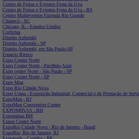
Centro de Feiras e Eventos Festa da Uva
Centro de Feiras e Eventos Festa da Uva - RS
Centro Multieventos Fazenda Rio Grande
Chapecó - SC
Chicago, IL - Estados Unidos
Corferias
Distrito Anhembi
Distrito Anhembi - SP
Distrito Anhembi, em São Paulo-SP
Espacio Riesco
Expo Center Norte
Expo Center Norte - Pavilhão Azul
Expo center Norte - São Paulo - SP
Expo Center Norte - SP
Expo Mag
Expo Rio Cidade Nova
Expo Usipa - Exposição Industrial, Comercial e de Prestação de Serv
ExpoMag - RJ
ExpoMag Convention Center
EXPOMINAS - BH
Expominas BH
Expor Center Norte
ExpoRio Cidade Nova - Rio de Janeiro - Brasil
ExpoRio, Rio de Janeiro, RJ
Expotrade - Curitiba - PR