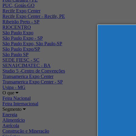
PUC, Goiás-GO
Recife Expo Center
Recife Expo Center - Recife, PE
Ribeirão Preto - SP
RIOCENTRO
São Paulo Expo
São Paulo Expo - SP
São Paulo Expo, São Paulo-SP
São Paulo Expo/SP
São Paulo SP
SEDE FIESC - SC
SENAI/CIMATEC - BA
Studio 5 -Centro de Convenções
Transamerica Expo Center
Transamerica Expo Center - SP
Usipa - MG
O que
Feira Nacional
Feira Internacional
Segmento
Energia
Alimentício
Agrícola
Construção e Mineração