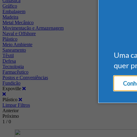
Ginástica
Gráfico
Embalagem
Madeira
Metal Mecânico
Movimentação e Armazenagem
Naval e Offshore
Plástico
Meio Ambiente
Saneamento
Uma c
Têxtil
Defesa
quer p
Tecnologia
Farmacêutico
Postos e Conveniências
Conhe
Fundição
Expoville
Plástico
Limpar Filtros
Anterior
Próximo
1 / 0