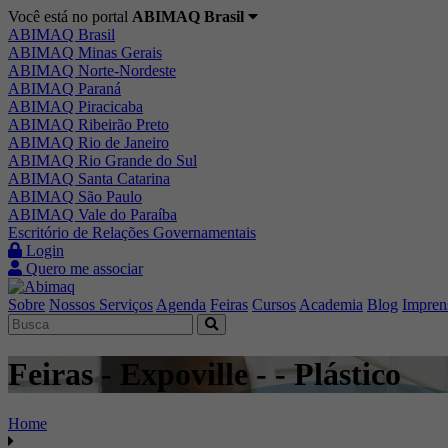
Você está no portal
ABIMAQ Brasil
ABIMAQ Brasil
ABIMAQ Minas Gerais
ABIMAQ Norte-Nordeste
ABIMAQ Paraná
ABIMAQ Piracicaba
ABIMAQ Ribeirão Preto
ABIMAQ Rio de Janeiro
ABIMAQ Rio Grande do Sul
ABIMAQ Santa Catarina
ABIMAQ São Paulo
ABIMAQ Vale do Paraíba
Escritório de Relações Governamentais
Login
Quero me associar
Sobre
Nossos Serviços
Agenda
Feiras
Cursos
Academia
Blog
Impren
Feiras - Expoville - - Plástico
Home