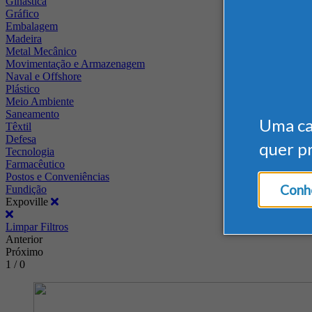
Ginástica
Gráfico
Embalagem
Madeira
Metal Mecânico
Movimentação e Armazenagem
Naval e Offshore
Plástico
Meio Ambiente
Saneamento
Uma c
Têxtil
Defesa
quer p
Tecnologia
Farmacêutico
Postos e Conveniências
Conhe
Fundição
Expoville
Limpar Filtros
Anterior
Próximo
1 / 0