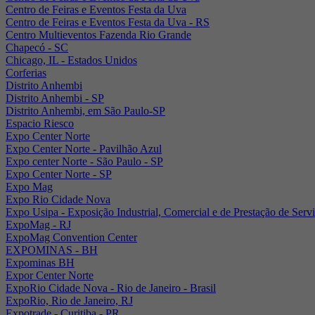
Centro de Feiras e Eventos Festa da Uva
Centro de Feiras e Eventos Festa da Uva - RS
Centro Multieventos Fazenda Rio Grande
Chapecó - SC
Chicago, IL - Estados Unidos
Corferias
Distrito Anhembi
Distrito Anhembi - SP
Distrito Anhembi, em São Paulo-SP
Espacio Riesco
Expo Center Norte
Expo Center Norte - Pavilhão Azul
Expo center Norte - São Paulo - SP
Expo Center Norte - SP
Expo Mag
Expo Rio Cidade Nova
Expo Usipa - Exposição Industrial, Comercial e de Prestação de Serv
ExpoMag - RJ
ExpoMag Convention Center
EXPOMINAS - BH
Expominas BH
Expor Center Norte
ExpoRio Cidade Nova - Rio de Janeiro - Brasil
ExpoRio, Rio de Janeiro, RJ
Expotrade - Curitiba - PR