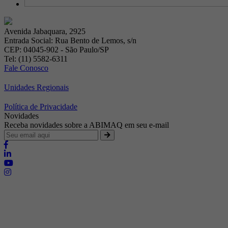
Avenida Jabaquara, 2925
Entrada Social: Rua Bento de Lemos, s/n
CEP: 04045-902 - São Paulo/SP
Tel: (11) 5582-6311
Fale Conosco
Unidades Regionais
Política de Privacidade
Novidades
Receba novidades sobre a ABIMAQ em seu e-mail
Brasília - Distrito Federal
Endereço:
SHIS - QI 11 - Bloco "S"
E-mail:
relgov@abimaq.org.br