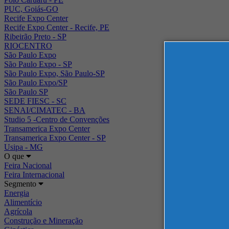
PUC, Goiás-GO
Recife Expo Center
Recife Expo Center - Recife, PE
Ribeirão Preto - SP
RIOCENTRO
São Paulo Expo
São Paulo Expo - SP
São Paulo Expo, São Paulo-SP
São Paulo Expo/SP
São Paulo SP
SEDE FIESC - SC
SENAI/CIMATEC - BA
Studio 5 -Centro de Convenções
Transamerica Expo Center
Transamerica Expo Center - SP
Usipa - MG
O que
Feira Nacional
Feira Internacional
Segmento
Energia
Alimentício
Agrícola
Construção e Mineração