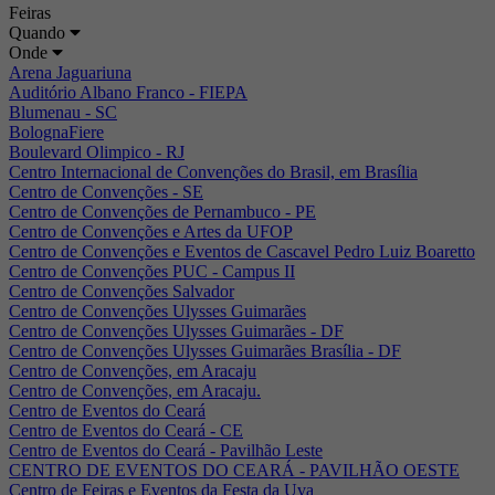
Feiras
Quando
Onde
Arena Jaguariuna
Auditório Albano Franco - FIEPA
Blumenau - SC
BolognaFiere
Boulevard Olimpico - RJ
Centro Internacional de Convenções do Brasil, em Brasília
Centro de Convenções - SE
Centro de Convenções de Pernambuco - PE
Centro de Convenções e Artes da UFOP
Centro de Convenções e Eventos de Cascavel Pedro Luiz Boaretto
Centro de Convenções PUC - Campus II
Centro de Convenções Salvador
Centro de Convenções Ulysses Guimarães
Centro de Convenções Ulysses Guimarães - DF
Centro de Convenções Ulysses Guimarães Brasília - DF
Centro de Convenções, em Aracaju
Centro de Convenções, em Aracaju.
Centro de Eventos do Ceará
Centro de Eventos do Ceará - CE
Centro de Eventos do Ceará - Pavilhão Leste
CENTRO DE EVENTOS DO CEARÁ - PAVILHÃO OESTE
Centro de Feiras e Eventos da Festa da Uva