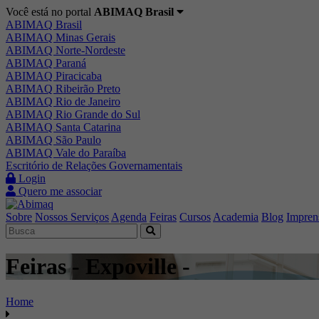
Você está no portal
ABIMAQ Brasil
ABIMAQ Brasil
ABIMAQ Minas Gerais
ABIMAQ Norte-Nordeste
ABIMAQ Paraná
ABIMAQ Piracicaba
ABIMAQ Ribeirão Preto
ABIMAQ Rio de Janeiro
ABIMAQ Rio Grande do Sul
ABIMAQ Santa Catarina
ABIMAQ São Paulo
ABIMAQ Vale do Paraíba
Escritório de Relações Governamentais
Login
Quero me associar
Sobre
Nossos Serviços
Agenda
Feiras
Cursos
Academia
Blog
Impren
Feiras - Expoville -
Home