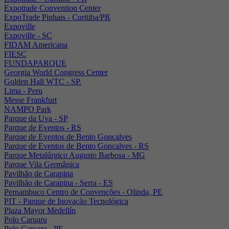
Expotrade Convention Center
ExpoTrade Pinhais - Curitiba/PR
Expoville
Expoville - SC
FIDAM Americana
FIESC
FUNDAPARQUE
Georgia World Congress Center
Golden Hall WTC - SP.
Lima - Peru
Messe Frankfurt
NAMPO Park
Parque da Uva - SP
Parque de Eventos - RS
Parque de Eventos de Bento Gonçalves
Parque de Eventos de Bento Gonçalves - RS
Parque Metalúrgico Augusto Barbosa - MG
Parque Vila Germânica
Pavilhão de Carapina
Pavilhão de Carapina - Serra - ES
Pernambuco Centro de Convenções - Olinda, PE
PIT - Parque de Inovação Tecnológica
Plaza Mayor Medellín
Polo Caruaru
Polo Caruaru - PE