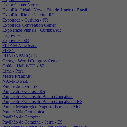
Expor Center Norte
ExpoRio Cidade Nova - Rio de Janeiro - Brasil
ExpoRio, Rio de Janeiro, RJ
Expotrade - Curitiba - PR
Expotrade Convention Center
ExpoTrade Pinhais - Curitiba/PR
Expoville
Expoville - SC
FIDAM Americana
FIESC
FUNDAPARQUE
Georgia World Congress Center
Golden Hall WTC - SP.
Lima - Peru
Messe Frankfurt
NAMPO Park
Parque da Uva - SP
Parque de Eventos - RS
Parque de Eventos de Bento Gonçalves
Parque de Eventos de Bento Gonçalves - RS
Parque Metalúrgico Augusto Barbosa - MG
Parque Vila Germânica
Pavilhão de Carapina
Pavilhão de Carapina - Serra - ES