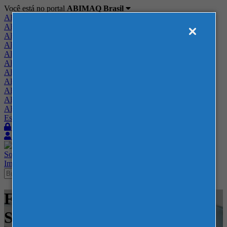
Você está no portal
ABIMAQ Brasil
ABIMAQ Brasil
ABIMAQ Minas Gerais
ABIMAQ Norte-Nordeste
ABIMAQ Paraná
ABIMAQ Piracicaba
ABIMAQ Ribeirão Preto
ABIMAQ Rio de Janeiro
ABIMAQ Rio Grande do Sul
ABIMAQ Santa Catarina
ABIMAQ São Paulo
ABIMAQ Vale do Paraíba
Escritório de Relações Governamentais
Login
Quero me associar
Sobre
Nossos Serviços
Agenda
Feiras
Cursos
Academia
Blog
Imprensa
Contato
Feiras - Expoville - Joinville -
SC - Agrícola