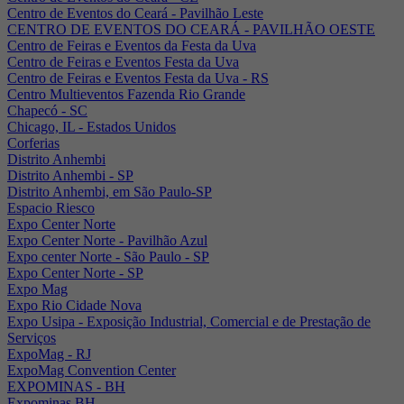
Centro de Eventos do Ceará - Pavilhão Leste
CENTRO DE EVENTOS DO CEARÁ - PAVILHÃO OESTE
Centro de Feiras e Eventos da Festa da Uva
Centro de Feiras e Eventos Festa da Uva
Centro de Feiras e Eventos Festa da Uva - RS
Centro Multieventos Fazenda Rio Grande
Chapecó - SC
Chicago, IL - Estados Unidos
Corferias
Distrito Anhembi
Distrito Anhembi - SP
Distrito Anhembi, em São Paulo-SP
Espacio Riesco
Expo Center Norte
Expo Center Norte - Pavilhão Azul
Expo center Norte - São Paulo - SP
Expo Center Norte - SP
Expo Mag
Expo Rio Cidade Nova
Expo Usipa - Exposição Industrial, Comercial e de Prestação de
Serviços
ExpoMag - RJ
ExpoMag Convention Center
EXPOMINAS - BH
Expominas BH