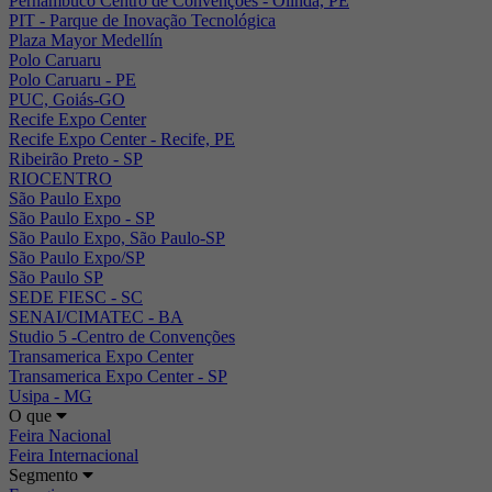
Pernambuco Centro de Convenções - Olinda, PE
PIT - Parque de Inovação Tecnológica
Plaza Mayor Medellín
Polo Caruaru
Polo Caruaru - PE
PUC, Goiás-GO
Recife Expo Center
Recife Expo Center - Recife, PE
Ribeirão Preto - SP
RIOCENTRO
São Paulo Expo
São Paulo Expo - SP
São Paulo Expo, São Paulo-SP
São Paulo Expo/SP
São Paulo SP
SEDE FIESC - SC
SENAI/CIMATEC - BA
Studio 5 -Centro de Convenções
Transamerica Expo Center
Transamerica Expo Center - SP
Usipa - MG
O que
Feira Nacional
Feira Internacional
Segmento