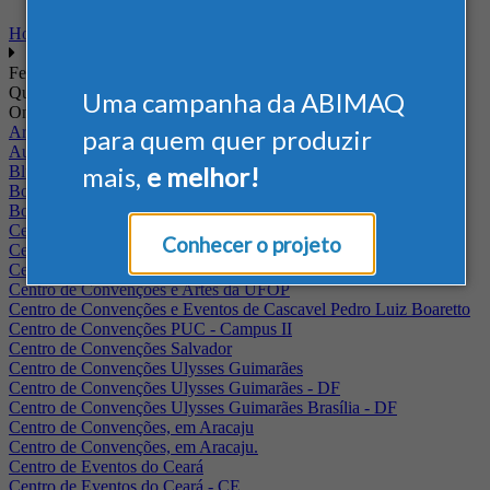
Home
Feiras
Quando
Uma campanha da ABIMAQ
Onde
Arena Jaguariuna
para quem quer produzir
Auditório Albano Franco - FIEPA
mais,
e melhor!
Blumenau - SC
BolognaFiere
Boulevard Olimpico - RJ
Centro Internacional de Convenções do Brasil, em Brasília
Conhecer o projeto
Centro de Convenções - SE
Centro de Convenções de Pernambuco - PE
Centro de Convenções e Artes da UFOP
Centro de Convenções e Eventos de Cascavel Pedro Luiz Boaretto
Centro de Convenções PUC - Campus II
Centro de Convenções Salvador
Centro de Convenções Ulysses Guimarães
Centro de Convenções Ulysses Guimarães - DF
Centro de Convenções Ulysses Guimarães Brasília - DF
Centro de Convenções, em Aracaju
Centro de Convenções, em Aracaju.
Centro de Eventos do Ceará
Centro de Eventos do Ceará - CE