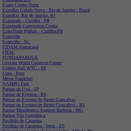
Expor Center Norte
ExpoRio Cidade Nova - Rio de Janeiro - Brasil
ExpoRio, Rio de Janeiro, RJ
Expotrade - Curitiba - PR
Expotrade Convention Center
ExpoTrade Pinhais - Curitiba/PR
Expoville
Expoville - SC
FIDAM Americana
FIESC
FUNDAPARQUE
Georgia World Congress Center
Golden Hall WTC - SP.
Lima - Peru
Messe Frankfurt
NAMPO Park
Parque da Uva - SP
Parque de Eventos - RS
Parque de Eventos de Bento Gonçalves
Parque de Eventos de Bento Gonçalves - RS
Parque Metalúrgico Augusto Barbosa - MG
Parque Vila Germânica
Pavilhão de Carapina
Pavilhão de Carapina - Serra - ES