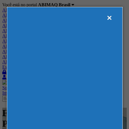
Você está no portal
ABIMAQ Brasil
ABIMAQ Brasil
ABIMAQ Minas Gerais
ABIMAQ Norte-Nordeste
ABIMAQ Paraná
ABIMAQ Piracicaba
ABIMAQ Ribeirão Preto
ABIMAQ Rio de Janeiro
ABIMAQ Rio Grande do Sul
ABIMAQ Santa Catarina
ABIMAQ São Paulo
ABIMAQ Vale do Paraíba
Escritório de Relações Governamentais
Login
Quero me associar
Sobre
Nossos Serviços
Agenda
Feiras
Cursos
Academia
Blog
Imprensa
Contato
Feiras - Expotrade - Curitiba -
PR - Defesa