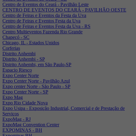
Centro de Eventos do Ceará - Pavilhão Leste
CENTRO DE EVENTOS DO CEARÁ - PAVILHÃO OESTE
Centro de Feiras e Eventos da Festa da Uva
Centro de Feiras e Eventos Festa da Uva
Centro de Feiras e Eventos Festa da Uva - RS
Centro Multieventos Fazenda Rio Grande
Chapecó - SC
Chicago, IL - Estados Unidos
Corferias
Distrito Anhembi
Distrito Anhembi - SP
Distrito Anhembi, em São Paulo-SP
Espacio Riesco
Expo Center Norte
Expo Center Norte - Pavilhão Azul
Expo center Norte - São Paulo - SP
Expo Center Norte - SP
Expo Mag
Expo Rio Cidade Nova
Expo Usipa - Exposição Industrial, Comercial e de Prestação de
Serviços
ExpoMag - RJ
ExpoMag Convention Center
EXPOMINAS - BH
Expominas BH