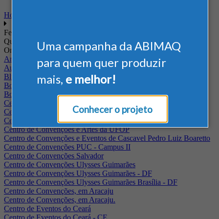
Home
Feiras
Quando
Uma campanha da ABIMAQ
Onde
Arena Jaguariuna
para quem quer produzir
Auditório Albano Franco - FIEPA
mais,
e melhor!
Blumenau - SC
BolognaFiere
Boulevard Olimpico - RJ
Centro Internacional de Convenções do Brasil, em Brasília
Conhecer o projeto
Centro de Convenções - SE
Centro de Convenções de Pernambuco - PE
Centro de Convenções e Artes da UFOP
Centro de Convenções e Eventos de Cascavel Pedro Luiz Boaretto
Centro de Convenções PUC - Campus II
Centro de Convenções Salvador
Centro de Convenções Ulysses Guimarães
Centro de Convenções Ulysses Guimarães - DF
Centro de Convenções Ulysses Guimarães Brasília - DF
Centro de Convenções, em Aracaju
Centro de Convenções, em Aracaju.
Centro de Eventos do Ceará
Centro de Eventos do Ceará - CE