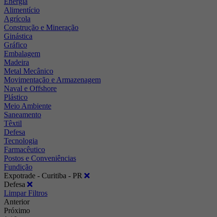
Energia
Alimentício
Agrícola
Construção e Mineração
Ginástica
Gráfico
Embalagem
Madeira
Metal Mecânico
Movimentação e Armazenagem
Naval e Offshore
Plástico
Meio Ambiente
Saneamento
Têxtil
Defesa
Tecnologia
Farmacêutico
Postos e Conveniências
Fundição
Expotrade - Curitiba - PR
Defesa
Limpar Filtros
Anterior
Próximo