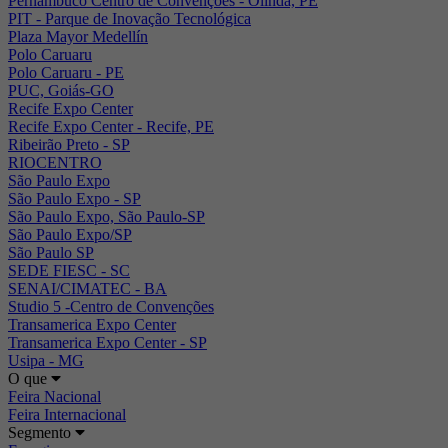
Pernambuco Centro de Convenções - Olinda, PE
PIT - Parque de Inovação Tecnológica
Plaza Mayor Medellín
Polo Caruaru
Polo Caruaru - PE
PUC, Goiás-GO
Recife Expo Center
Recife Expo Center - Recife, PE
Ribeirão Preto - SP
RIOCENTRO
São Paulo Expo
São Paulo Expo - SP
São Paulo Expo, São Paulo-SP
São Paulo Expo/SP
São Paulo SP
SEDE FIESC - SC
SENAI/CIMATEC - BA
Studio 5 -Centro de Convenções
Transamerica Expo Center
Transamerica Expo Center - SP
Usipa - MG
O que
Feira Nacional
Feira Internacional
Segmento