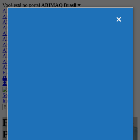
Você está no portal
ABIMAQ Brasil
ABIMAQ Brasil
ABIMAQ Minas Gerais
ABIMAQ Norte-Nordeste
ABIMAQ Paraná
ABIMAQ Piracicaba
ABIMAQ Ribeirão Preto
ABIMAQ Rio de Janeiro
ABIMAQ Rio Grande do Sul
ABIMAQ Santa Catarina
ABIMAQ São Paulo
ABIMAQ Vale do Paraíba
Escritório de Relações Governamentais
Login
Quero me associar
Sobre
Nossos Serviços
Agenda
Feiras
Cursos
Academia
Blog
Imprensa
Contato
Feiras - Expotrade - Curitiba -
PR - Feira Nacional - Madeira