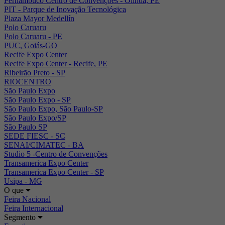
Pernambuco Centro de Convenções - Olinda, PE
PIT - Parque de Inovação Tecnológica
Plaza Mayor Medellín
Polo Caruaru
Polo Caruaru - PE
PUC, Goiás-GO
Recife Expo Center
Recife Expo Center - Recife, PE
Ribeirão Preto - SP
RIOCENTRO
São Paulo Expo
São Paulo Expo - SP
São Paulo Expo, São Paulo-SP
São Paulo Expo/SP
São Paulo SP
SEDE FIESC - SC
SENAI/CIMATEC - BA
Studio 5 -Centro de Convenções
Transamerica Expo Center
Transamerica Expo Center - SP
Usipa - MG
O que
Feira Nacional
Feira Internacional
Segmento