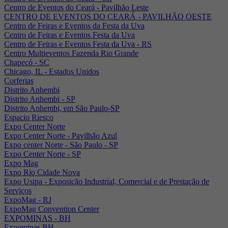
Centro de Eventos do Ceará - Pavilhão Leste
CENTRO DE EVENTOS DO CEARÁ - PAVILHÃO OESTE
Centro de Feiras e Eventos da Festa da Uva
Centro de Feiras e Eventos Festa da Uva
Centro de Feiras e Eventos Festa da Uva - RS
Centro Multieventos Fazenda Rio Grande
Chapecó - SC
Chicago, IL - Estados Unidos
Corferias
Distrito Anhembi
Distrito Anhembi - SP
Distrito Anhembi, em São Paulo-SP
Espacio Riesco
Expo Center Norte
Expo Center Norte - Pavilhão Azul
Expo center Norte - São Paulo - SP
Expo Center Norte - SP
Expo Mag
Expo Rio Cidade Nova
Expo Usipa - Exposição Industrial, Comercial e de Prestação de
Serviços
ExpoMag - RJ
ExpoMag Convention Center
EXPOMINAS - BH
Expominas BH