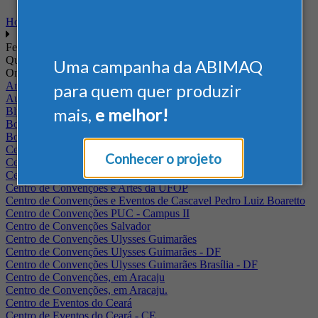
Home
Feiras
Quando
Uma campanha da ABIMAQ
Onde
Arena Jaguariuna
para quem quer produzir
Auditório Albano Franco - FIEPA
mais,
e melhor!
Blumenau - SC
BolognaFiere
Boulevard Olimpico - RJ
Centro Internacional de Convenções do Brasil, em Brasília
Conhecer o projeto
Centro de Convenções - SE
Centro de Convenções de Pernambuco - PE
Centro de Convenções e Artes da UFOP
Centro de Convenções e Eventos de Cascavel Pedro Luiz Boaretto
Centro de Convenções PUC - Campus II
Centro de Convenções Salvador
Centro de Convenções Ulysses Guimarães
Centro de Convenções Ulysses Guimarães - DF
Centro de Convenções Ulysses Guimarães Brasília - DF
Centro de Convenções, em Aracaju
Centro de Convenções, em Aracaju.
Centro de Eventos do Ceará
Centro de Eventos do Ceará - CE