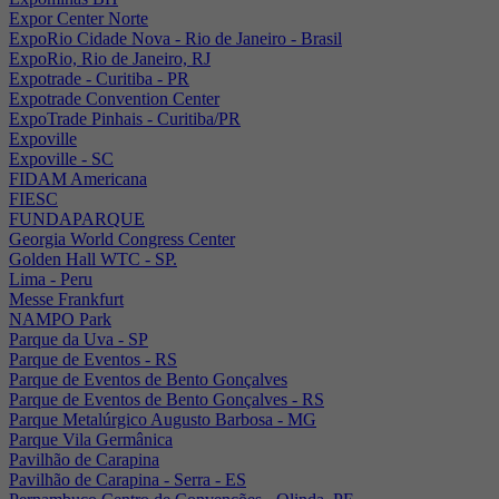
Expor Center Norte
ExpoRio Cidade Nova - Rio de Janeiro - Brasil
ExpoRio, Rio de Janeiro, RJ
Expotrade - Curitiba - PR
Expotrade Convention Center
ExpoTrade Pinhais - Curitiba/PR
Expoville
Expoville - SC
FIDAM Americana
FIESC
FUNDAPARQUE
Georgia World Congress Center
Golden Hall WTC - SP.
Lima - Peru
Messe Frankfurt
NAMPO Park
Parque da Uva - SP
Parque de Eventos - RS
Parque de Eventos de Bento Gonçalves
Parque de Eventos de Bento Gonçalves - RS
Parque Metalúrgico Augusto Barbosa - MG
Parque Vila Germânica
Pavilhão de Carapina
Pavilhão de Carapina - Serra - ES