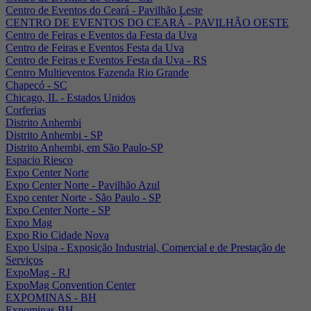
Centro de Eventos do Ceará - Pavilhão Leste
CENTRO DE EVENTOS DO CEARÁ - PAVILHÃO OESTE
Centro de Feiras e Eventos da Festa da Uva
Centro de Feiras e Eventos Festa da Uva
Centro de Feiras e Eventos Festa da Uva - RS
Centro Multieventos Fazenda Rio Grande
Chapecó - SC
Chicago, IL - Estados Unidos
Corferias
Distrito Anhembi
Distrito Anhembi - SP
Distrito Anhembi, em São Paulo-SP
Espacio Riesco
Expo Center Norte
Expo Center Norte - Pavilhão Azul
Expo center Norte - São Paulo - SP
Expo Center Norte - SP
Expo Mag
Expo Rio Cidade Nova
Expo Usipa - Exposição Industrial, Comercial e de Prestação de
Serviços
ExpoMag - RJ
ExpoMag Convention Center
EXPOMINAS - BH
Expominas BH