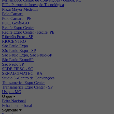
Pernambuco Centro de Convenções - Olinda, PE
PIT - Parque de Inovação Tecnológica
Plaza Mayor Medellín
Polo Caruaru
Polo Caruaru - PE
PUC, Goiás-GO
Recife Expo Center
Recife Expo Center - Recife, PE
Ribeirão Preto - SP
RIOCENTRO
São Paulo Expo
São Paulo Expo - SP
São Paulo Expo, São Paulo-SP
São Paulo Expo/SP
São Paulo SP
SEDE FIESC - SC
SENAI/CIMATEC - BA
Studio 5 -Centro de Convenções
Transamerica Expo Center
Transamerica Expo Center - SP
Usipa - MG
O que
Feira Nacional
Feira Internacional
Segmento