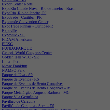
Expor Center Norte
ExpoRio Cidade Nova - Rio de Janeiro - Brasil
ExpoRio, Rio de Janeiro, RJ
Expotrade - Curitiba - PR
Expotrade Convention Center
ExpoTrade Pinhais - Curitiba/PR
Expoville
Expoville - SC
FIDAM Americana
FIESC
FUNDAPARQUE
Georgia World Congress Center
Golden Hall WTC - SP.
Lima - Peru
Messe Frankfurt
NAMPO Park
Parque da Uva - SP
Parque de Eventos - RS
Parque de Eventos de Bento Gonçalves
Parque de Eventos de Bento Gonçalves - RS
Parque Metalúrgico Augusto Barbosa - MG
Parque Vila Germânica
Pavilhão de Carapina
Pavilhão de Carapina - Serra - ES