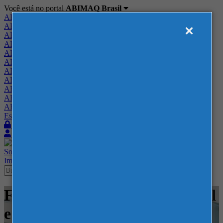
Você está no portal
ABIMAQ Brasil
ABIMAQ Brasil
ABIMAQ Minas Gerais
ABIMAQ Norte-Nordeste
ABIMAQ Paraná
ABIMAQ Piracicaba
ABIMAQ Ribeirão Preto
ABIMAQ Rio de Janeiro
ABIMAQ Rio Grande do Sul
ABIMAQ Santa Catarina
ABIMAQ São Paulo
ABIMAQ Vale do Paraíba
Escritório de Relações Governamentais
Login
Quero me associar
Sobre
Nossos Serviços
Agenda
Feiras
Cursos
Academia
Blog
Imprensa
Contato
Feiras - Expominas BH - Naval
e Offshore