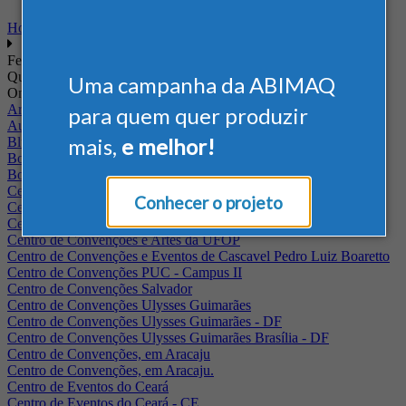
Home
Feiras
Quando
Uma campanha da ABIMAQ
Onde
Arena Jaguariuna
para quem quer produzir
Auditório Albano Franco - FIEPA
mais,
e melhor!
Blumenau - SC
BolognaFiere
Boulevard Olimpico - RJ
Centro Internacional de Convenções do Brasil, em Brasília
Conhecer o projeto
Centro de Convenções - SE
Centro de Convenções de Pernambuco - PE
Centro de Convenções e Artes da UFOP
Centro de Convenções e Eventos de Cascavel Pedro Luiz Boaretto
Centro de Convenções PUC - Campus II
Centro de Convenções Salvador
Centro de Convenções Ulysses Guimarães
Centro de Convenções Ulysses Guimarães - DF
Centro de Convenções Ulysses Guimarães Brasília - DF
Centro de Convenções, em Aracaju
Centro de Convenções, em Aracaju.
Centro de Eventos do Ceará
Centro de Eventos do Ceará - CE