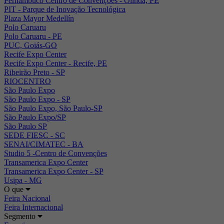
Pernambuco Centro de Convenções - Olinda, PE
PIT - Parque de Inovação Tecnológica
Plaza Mayor Medellín
Polo Caruaru
Polo Caruaru - PE
PUC, Goiás-GO
Recife Expo Center
Recife Expo Center - Recife, PE
Ribeirão Preto - SP
RIOCENTRO
São Paulo Expo
São Paulo Expo - SP
São Paulo Expo, São Paulo-SP
São Paulo Expo/SP
São Paulo SP
SEDE FIESC - SC
SENAI/CIMATEC - BA
Studio 5 -Centro de Convenções
Transamerica Expo Center
Transamerica Expo Center - SP
Usipa - MG
O que
Feira Nacional
Feira Internacional
Segmento