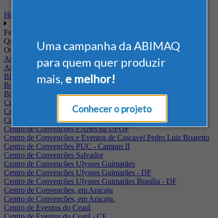
Home
Feiras
Quando
Uma campanha da ABIMAQ
Onde
Arena Jaguariuna
para quem quer produzir
Auditório Albano Franco - FIEPA
mais,
e melhor!
Blumenau - SC
BolognaFiere
Boulevard Olimpico - RJ
Centro Internacional de Convenções do Brasil, em Brasília
Conhecer o projeto
Centro de Convenções - SE
Centro de Convenções de Pernambuco - PE
Centro de Convenções e Artes da UFOP
Centro de Convenções e Eventos de Cascavel Pedro Luiz Boaretto
Centro de Convenções PUC - Campus II
Centro de Convenções Salvador
Centro de Convenções Ulysses Guimarães
Centro de Convenções Ulysses Guimarães - DF
Centro de Convenções Ulysses Guimarães Brasília - DF
Centro de Convenções, em Aracaju
Centro de Convenções, em Aracaju.
Centro de Eventos do Ceará
Centro de Eventos do Ceará - CE