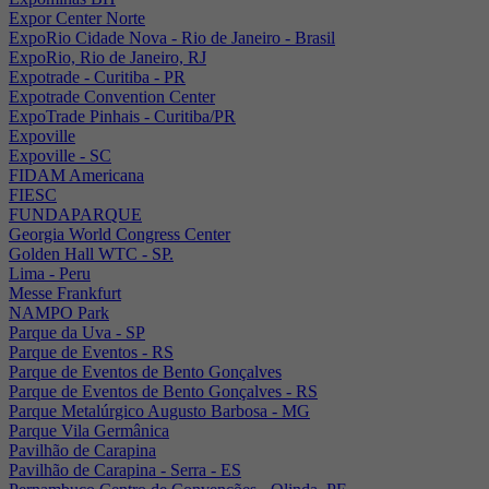
Expor Center Norte
ExpoRio Cidade Nova - Rio de Janeiro - Brasil
ExpoRio, Rio de Janeiro, RJ
Expotrade - Curitiba - PR
Expotrade Convention Center
ExpoTrade Pinhais - Curitiba/PR
Expoville
Expoville - SC
FIDAM Americana
FIESC
FUNDAPARQUE
Georgia World Congress Center
Golden Hall WTC - SP.
Lima - Peru
Messe Frankfurt
NAMPO Park
Parque da Uva - SP
Parque de Eventos - RS
Parque de Eventos de Bento Gonçalves
Parque de Eventos de Bento Gonçalves - RS
Parque Metalúrgico Augusto Barbosa - MG
Parque Vila Germânica
Pavilhão de Carapina
Pavilhão de Carapina - Serra - ES