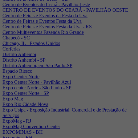
Centro de Eventos do Ceará - Pavilhão Leste
CENTRO DE EVENTOS DO CEARÁ - PAVILHÃO OESTE
Centro de Feiras e Eventos da Festa da Uva
Centro de Feiras e Eventos Festa da Uva
Centro de Feiras e Eventos Festa da Uva - RS
Centro Multieventos Fazenda Rio Grande
Chapecó - SC
Chicago, IL - Estados Unidos
Corferias
Distrito Anhembi
Distrito Anhembi - SP
Distrito Anhembi, em São Paulo-SP
Espacio Riesco
Expo Center Norte
Expo Center Norte - Pavilhão Azul
Expo center Norte - São Paulo - SP
Expo Center Norte - SP
Expo Mag
Expo Rio Cidade Nova
Expo Usipa - Exposição Industrial, Comercial e de Prestação de
Serviços
ExpoMag - RJ
ExpoMag Convention Center
EXPOMINAS - BH
Expominas BH