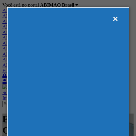
Você está no portal
ABIMAQ Brasil
ABIMAQ Brasil
ABIMAQ Minas Gerais
ABIMAQ Norte-Nordeste
ABIMAQ Paraná
ABIMAQ Piracicaba
ABIMAQ Ribeirão Preto
ABIMAQ Rio de Janeiro
ABIMAQ Rio Grande do Sul
ABIMAQ Santa Catarina
ABIMAQ São Paulo
ABIMAQ Vale do Paraíba
Escritório de Relações Governamentais
Login
Quero me associar
Sobre
Nossos Serviços
Agenda
Feiras
Cursos
Academia
Blog
Imprensa
Contato
Feiras - ExpoTrade Pinhais -
Curitiba -