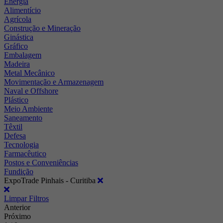
Energia
Alimentício
Agrícola
Construção e Mineração
Ginástica
Gráfico
Embalagem
Madeira
Metal Mecânico
Movimentação e Armazenagem
Naval e Offshore
Plástico
Meio Ambiente
Saneamento
Têxtil
Defesa
Tecnologia
Farmacêutico
Postos e Conveniências
Fundição
ExpoTrade Pinhais - Curitiba
Limpar Filtros
Anterior
Próximo