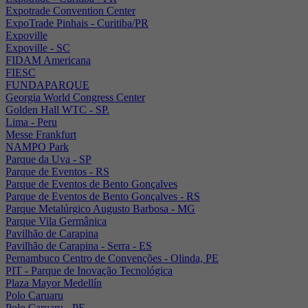
Expotrade Convention Center
ExpoTrade Pinhais - Curitiba/PR
Expoville
Expoville - SC
FIDAM Americana
FIESC
FUNDAPARQUE
Georgia World Congress Center
Golden Hall WTC - SP.
Lima - Peru
Messe Frankfurt
NAMPO Park
Parque da Uva - SP
Parque de Eventos - RS
Parque de Eventos de Bento Gonçalves
Parque de Eventos de Bento Gonçalves - RS
Parque Metalúrgico Augusto Barbosa - MG
Parque Vila Germânica
Pavilhão de Carapina
Pavilhão de Carapina - Serra - ES
Pernambuco Centro de Convenções - Olinda, PE
PIT - Parque de Inovação Tecnológica
Plaza Mayor Medellín
Polo Caruaru
Polo Caruaru - PE