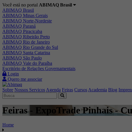
Você está no portal
ABIMAQ Brasil
ABIMAQ Brasil
ABIMAQ Minas Gerais
ABIMAQ Norte-Nordeste
ABIMAQ Paraná
ABIMAQ Piracicaba
ABIMAQ Ribeirão Preto
ABIMAQ Rio de Janeiro
ABIMAQ Rio Grande do Sul
ABIMAQ Santa Catarina
ABIMAQ São Paulo
ABIMAQ Vale do Paraíba
Escritório de Relações Governamentais
Login
Quero me associar
Sobre
Nossos Serviços
Agenda
Feiras
Cursos
Academia
Blog
Impren
Feiras - ExpoTrade Pinhais - Cur
Home