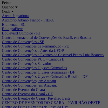
Feiras
Quando
Onde
Arena Jaguariuna
Auditório Albano Franco - FIEPA
Blumenau - SC
BolognaFiere
Boulevard Olimpico - RJ
Centro Internacional de Convenções do Brasil, em Brasília
Centro de Convenções - SE
Centro de Convenções de Pernambuco - PE
Centro de Convenções e Artes da UFOP
Centro de Convenções e Eventos de Cascavel Pedro Luiz Boaretto
Centro de Convenções PUC - Campus II
Centro de Convenções Salvador
Centro de Convenções Ulysses Guimarães
Centro de Convenções Ulysses Guimarães - DF
Centro de Convenções Ulysses Guimarães Brasília - DF
Centro de Convenções, em Aracaju
Centro de Convenções, em Aracaju.
Centro de Eventos do Ceará
Centro de Eventos do Ceará - CE
Centro de Eventos do Ceará - Pavilhão Leste
CENTRO DE EVENTOS DO CEARÁ - PAVILHÃO OESTE
Centro de Feiras e Eventos da Festa da Uva