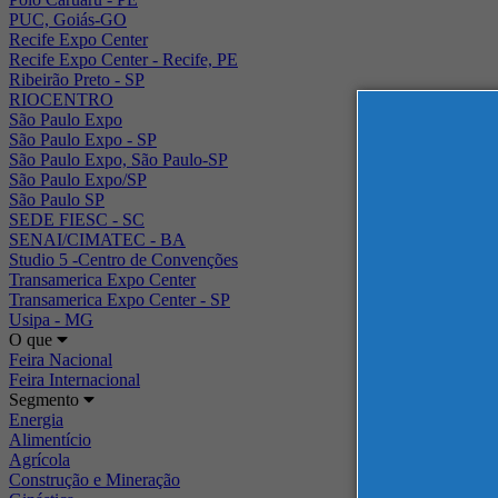
PUC, Goiás-GO
Recife Expo Center
Recife Expo Center - Recife, PE
Ribeirão Preto - SP
RIOCENTRO
São Paulo Expo
São Paulo Expo - SP
São Paulo Expo, São Paulo-SP
São Paulo Expo/SP
São Paulo SP
SEDE FIESC - SC
SENAI/CIMATEC - BA
Studio 5 -Centro de Convenções
Transamerica Expo Center
Transamerica Expo Center - SP
Usipa - MG
O que
Feira Nacional
Feira Internacional
Segmento
Energia
Alimentício
Agrícola
Construção e Mineração