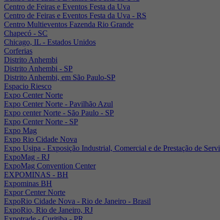
Centro de Feiras e Eventos Festa da Uva
Centro de Feiras e Eventos Festa da Uva - RS
Centro Multieventos Fazenda Rio Grande
Chapecó - SC
Chicago, IL - Estados Unidos
Corferias
Distrito Anhembi
Distrito Anhembi - SP
Distrito Anhembi, em São Paulo-SP
Espacio Riesco
Expo Center Norte
Expo Center Norte - Pavilhão Azul
Expo center Norte - São Paulo - SP
Expo Center Norte - SP
Expo Mag
Expo Rio Cidade Nova
Expo Usipa - Exposição Industrial, Comercial e de Prestação de Serv
ExpoMag - RJ
ExpoMag Convention Center
EXPOMINAS - BH
Expominas BH
Expor Center Norte
ExpoRio Cidade Nova - Rio de Janeiro - Brasil
ExpoRio, Rio de Janeiro, RJ
Expotrade - Curitiba - PR