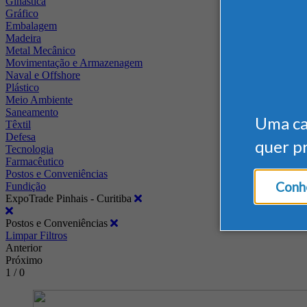
Ginástica
Gráfico
Embalagem
Madeira
Metal Mecânico
Movimentação e Armazenagem
Naval e Offshore
Plástico
Meio Ambiente
Saneamento
Uma c
Têxtil
Defesa
quer p
Tecnologia
Farmacêutico
Postos e Conveniências
Conhe
Fundição
ExpoTrade Pinhais - Curitiba
Postos e Conveniências
Limpar Filtros
Anterior
Próximo
1 / 0