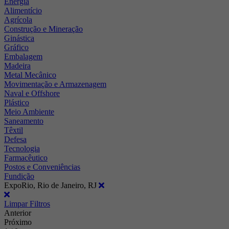
Energia
Alimentício
Agrícola
Construção e Mineração
Ginástica
Gráfico
Embalagem
Madeira
Metal Mecânico
Movimentação e Armazenagem
Naval e Offshore
Plástico
Meio Ambiente
Saneamento
Têxtil
Defesa
Tecnologia
Farmacêutico
Postos e Conveniências
Fundição
ExpoRio, Rio de Janeiro, RJ
Limpar Filtros
Anterior
Próximo