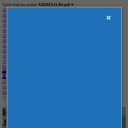
Você está no portal
ABIMAQ Brasil
ABIMAQ Brasil
ABIMAQ Minas Gerais
ABIMAQ Norte-Nordeste
ABIMAQ Paraná
ABIMAQ Piracicaba
ABIMAQ Ribeirão Preto
ABIMAQ Rio de Janeiro
ABIMAQ Rio Grande do Sul
ABIMAQ Santa Catarina
ABIMAQ São Paulo
ABIMAQ Vale do Paraíba
Escritório de Relações Governamentais
Login
Quero me associar
Sobre
Nossos Serviços
Agenda
Feiras
Cursos
Academia
Blog
Imprensa
Contato
Feiras - ExpoRio, Rio de
Janeiro, RJ -