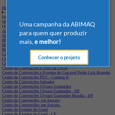
Home
Feiras
Quando
Uma campanha da ABIMAQ
Onde
Arena Jaguariuna
para quem quer produzir
Auditório Albano Franco - FIEPA
mais,
e melhor!
Blumenau - SC
BolognaFiere
Boulevard Olimpico - RJ
Centro Internacional de Convenções do Brasil, em Brasília
Conhecer o projeto
Centro de Convenções - SE
Centro de Convenções de Pernambuco - PE
Centro de Convenções e Artes da UFOP
Centro de Convenções e Eventos de Cascavel Pedro Luiz Boaretto
Centro de Convenções PUC - Campus II
Centro de Convenções Salvador
Centro de Convenções Ulysses Guimarães
Centro de Convenções Ulysses Guimarães - DF
Centro de Convenções Ulysses Guimarães Brasília - DF
Centro de Convenções, em Aracaju
Centro de Convenções, em Aracaju.
Centro de Eventos do Ceará
Centro de Eventos do Ceará - CE