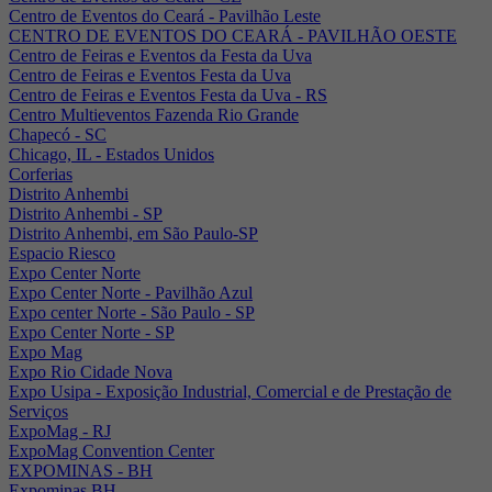
Centro de Eventos do Ceará - Pavilhão Leste
CENTRO DE EVENTOS DO CEARÁ - PAVILHÃO OESTE
Centro de Feiras e Eventos da Festa da Uva
Centro de Feiras e Eventos Festa da Uva
Centro de Feiras e Eventos Festa da Uva - RS
Centro Multieventos Fazenda Rio Grande
Chapecó - SC
Chicago, IL - Estados Unidos
Corferias
Distrito Anhembi
Distrito Anhembi - SP
Distrito Anhembi, em São Paulo-SP
Espacio Riesco
Expo Center Norte
Expo Center Norte - Pavilhão Azul
Expo center Norte - São Paulo - SP
Expo Center Norte - SP
Expo Mag
Expo Rio Cidade Nova
Expo Usipa - Exposição Industrial, Comercial e de Prestação de
Serviços
ExpoMag - RJ
ExpoMag Convention Center
EXPOMINAS - BH
Expominas BH