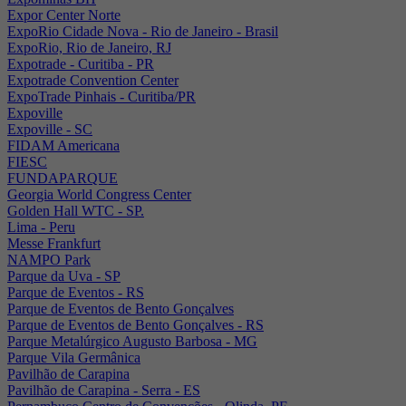
Expor Center Norte
ExpoRio Cidade Nova - Rio de Janeiro - Brasil
ExpoRio, Rio de Janeiro, RJ
Expotrade - Curitiba - PR
Expotrade Convention Center
ExpoTrade Pinhais - Curitiba/PR
Expoville
Expoville - SC
FIDAM Americana
FIESC
FUNDAPARQUE
Georgia World Congress Center
Golden Hall WTC - SP.
Lima - Peru
Messe Frankfurt
NAMPO Park
Parque da Uva - SP
Parque de Eventos - RS
Parque de Eventos de Bento Gonçalves
Parque de Eventos de Bento Gonçalves - RS
Parque Metalúrgico Augusto Barbosa - MG
Parque Vila Germânica
Pavilhão de Carapina
Pavilhão de Carapina - Serra - ES