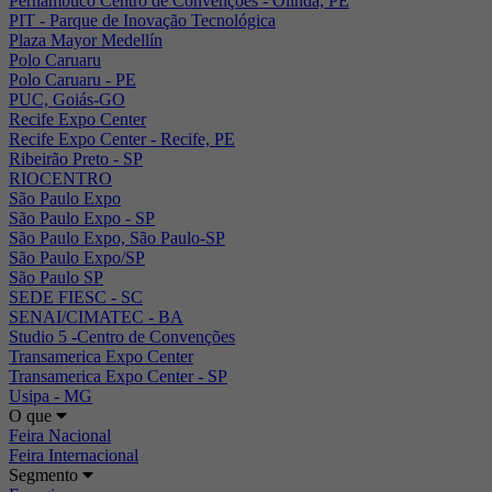
Pernambuco Centro de Convenções - Olinda, PE
PIT - Parque de Inovação Tecnológica
Plaza Mayor Medellín
Polo Caruaru
Polo Caruaru - PE
PUC, Goiás-GO
Recife Expo Center
Recife Expo Center - Recife, PE
Ribeirão Preto - SP
RIOCENTRO
São Paulo Expo
São Paulo Expo - SP
São Paulo Expo, São Paulo-SP
São Paulo Expo/SP
São Paulo SP
SEDE FIESC - SC
SENAI/CIMATEC - BA
Studio 5 -Centro de Convenções
Transamerica Expo Center
Transamerica Expo Center - SP
Usipa - MG
O que
Feira Nacional
Feira Internacional
Segmento