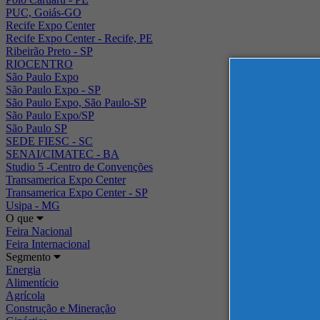
PUC, Goiás-GO
Recife Expo Center
Recife Expo Center - Recife, PE
Ribeirão Preto - SP
RIOCENTRO
São Paulo Expo
São Paulo Expo - SP
São Paulo Expo, São Paulo-SP
São Paulo Expo/SP
São Paulo SP
SEDE FIESC - SC
SENAI/CIMATEC - BA
Studio 5 -Centro de Convenções
Transamerica Expo Center
Transamerica Expo Center - SP
Usipa - MG
O que
Feira Nacional
Feira Internacional
Segmento
Energia
Alimentício
Agrícola
Construção e Mineração