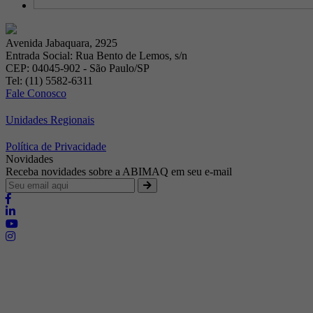
Avenida Jabaquara, 2925
Entrada Social: Rua Bento de Lemos, s/n
CEP: 04045-902 - São Paulo/SP
Tel: (11) 5582-6311
Fale Conosco
Unidades Regionais
Política de Privacidade
Novidades
Receba novidades sobre a ABIMAQ em seu e-mail
Brasília - Distrito Federal
Endereço:
SHIS - QI 11 - Bloco "S"
E-mail:
relgov@abimaq.org.br