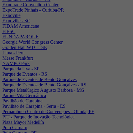
Expotrade Convention Center
ExpoTrade Pinhais - Curitiba/PR
Expoville
Expoville - SC
FIDAM Americana
FIESC
FUNDAPARQUE
Georgia World Congress Center
Golden Hall WTC - SP.
Lima - Peru
Messe Frankfurt
NAMPO Park
Parque da Uva - SP
Parque de Eventos - RS
Parque de Eventos de Bento Gonçalves
Parque de Eventos de Bento Gonçalves - RS
Parque Metalúrgico Augusto Barbosa - MG
Parque Vila Germânica
Pavilhão de Carapina
Pavilhão de Carapina - Serra - ES
Pernambuco Centro de Convenções - Olinda, PE
PIT - Parque de Inovação Tecnológica
Plaza Mayor Medellín
Polo Caruaru
Polo Caruaru - PE