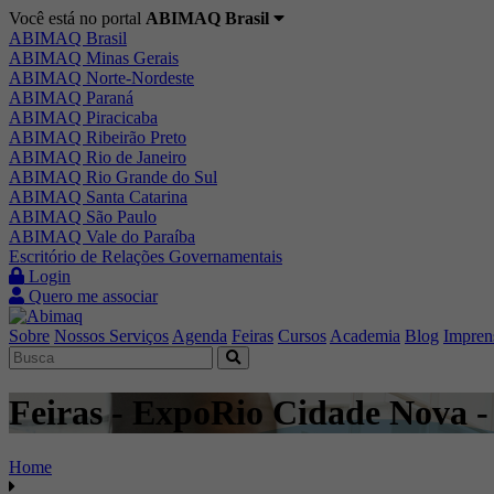
Você está no portal
ABIMAQ Brasil
ABIMAQ Brasil
ABIMAQ Minas Gerais
ABIMAQ Norte-Nordeste
ABIMAQ Paraná
ABIMAQ Piracicaba
ABIMAQ Ribeirão Preto
ABIMAQ Rio de Janeiro
ABIMAQ Rio Grande do Sul
ABIMAQ Santa Catarina
ABIMAQ São Paulo
ABIMAQ Vale do Paraíba
Escritório de Relações Governamentais
Login
Quero me associar
Sobre
Nossos Serviços
Agenda
Feiras
Cursos
Academia
Blog
Impren
Feiras - ExpoRio Cidade Nova - R
Home