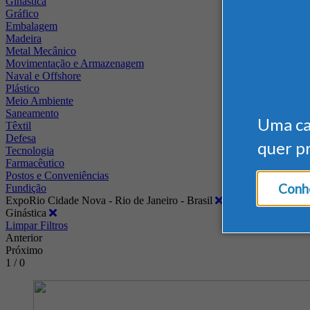
Ginástica
Gráfico
Embalagem
Madeira
Metal Mecânico
Movimentação e Armazenagem
Naval e Offshore
Plástico
Meio Ambiente
Saneamento
Uma c
Têxtil
Defesa
quer p
Tecnologia
Farmacêutico
Postos e Conveniências
Conhe
Fundição
ExpoRio Cidade Nova - Rio de Janeiro - Brasil
Ginástica
Limpar Filtros
Anterior
Próximo
1 / 0