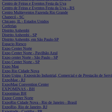
Centro de Feiras e Eventos Festa da Uva
Centro de Feiras e Eventos Festa da Uva - RS
Centro Multieventos Fazenda Rio Grande
Chapecó - SC
Chicago, IL - Estados Unidos
Corferias
Distrito Anhembi
Distrito Anhembi - SP
Distrito Anhembi, em São Paulo-SP
Espacio Riesco
Expo Center Norte
Expo Center Norte - Pavilhão Azul
Expo center Norte - São Paulo - SP
Expo Center Norte - SP
Expo Mag
Expo Rio Cidade Nova
Expo Usipa - Exposição Industrial, Comercial e de Prestação de Serv
ExpoMag - RJ
ExpoMag Convention Center
EXPOMINAS - BH
Expominas BH
Expor Center Norte
ExpoRio Cidade Nova - Rio de Janeiro - Brasil
ExpoRio, Rio de Janeiro, RJ
Expotrade - Curitiba - PR