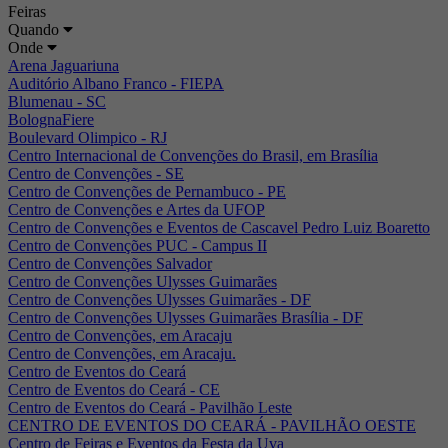
Feiras
Quando
Onde
Arena Jaguariuna
Auditório Albano Franco - FIEPA
Blumenau - SC
BolognaFiere
Boulevard Olimpico - RJ
Centro Internacional de Convenções do Brasil, em Brasília
Centro de Convenções - SE
Centro de Convenções de Pernambuco - PE
Centro de Convenções e Artes da UFOP
Centro de Convenções e Eventos de Cascavel Pedro Luiz Boaretto
Centro de Convenções PUC - Campus II
Centro de Convenções Salvador
Centro de Convenções Ulysses Guimarães
Centro de Convenções Ulysses Guimarães - DF
Centro de Convenções Ulysses Guimarães Brasília - DF
Centro de Convenções, em Aracaju
Centro de Convenções, em Aracaju.
Centro de Eventos do Ceará
Centro de Eventos do Ceará - CE
Centro de Eventos do Ceará - Pavilhão Leste
CENTRO DE EVENTOS DO CEARÁ - PAVILHÃO OESTE
Centro de Feiras e Eventos da Festa da Uva