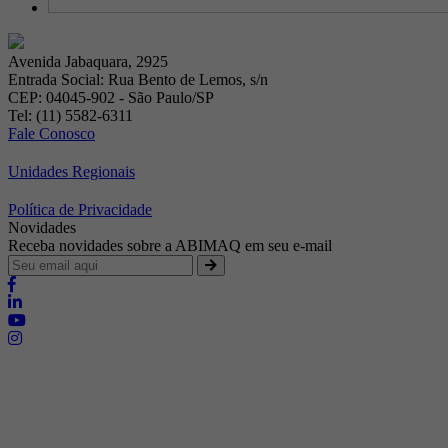
Avenida Jabaquara, 2925
Entrada Social: Rua Bento de Lemos, s/n
CEP: 04045-902 - São Paulo/SP
Tel: (11) 5582-6311
Fale Conosco
Unidades Regionais
Política de Privacidade
Novidades
Receba novidades sobre a ABIMAQ em seu e-mail
Brasília - Distrito Federal
Endereço:
SHIS - QI 11 - Bloco "S"
E-mail:
relgov@abimaq.org.br