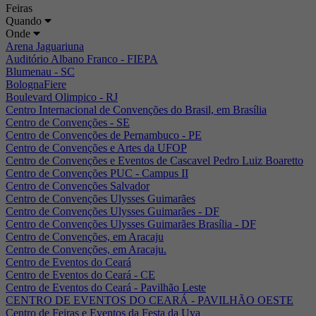
Feiras
Quando
Onde
Arena Jaguariuna
Auditório Albano Franco - FIEPA
Blumenau - SC
BolognaFiere
Boulevard Olimpico - RJ
Centro Internacional de Convenções do Brasil, em Brasília
Centro de Convenções - SE
Centro de Convenções de Pernambuco - PE
Centro de Convenções e Artes da UFOP
Centro de Convenções e Eventos de Cascavel Pedro Luiz Boaretto
Centro de Convenções PUC - Campus II
Centro de Convenções Salvador
Centro de Convenções Ulysses Guimarães
Centro de Convenções Ulysses Guimarães - DF
Centro de Convenções Ulysses Guimarães Brasília - DF
Centro de Convenções, em Aracaju
Centro de Convenções, em Aracaju.
Centro de Eventos do Ceará
Centro de Eventos do Ceará - CE
Centro de Eventos do Ceará - Pavilhão Leste
CENTRO DE EVENTOS DO CEARÁ - PAVILHÃO OESTE
Centro de Feiras e Eventos da Festa da Uva