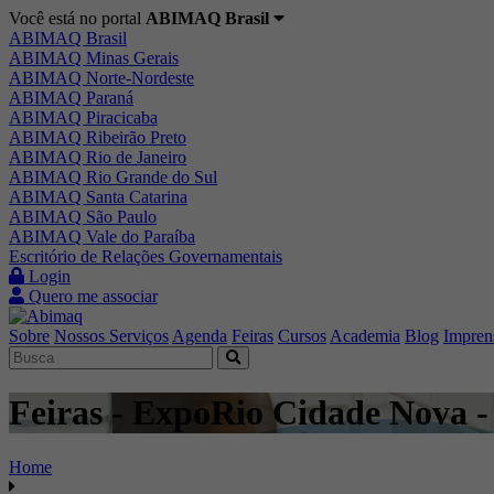
Você está no portal
ABIMAQ Brasil
ABIMAQ Brasil
ABIMAQ Minas Gerais
ABIMAQ Norte-Nordeste
ABIMAQ Paraná
ABIMAQ Piracicaba
ABIMAQ Ribeirão Preto
ABIMAQ Rio de Janeiro
ABIMAQ Rio Grande do Sul
ABIMAQ Santa Catarina
ABIMAQ São Paulo
ABIMAQ Vale do Paraíba
Escritório de Relações Governamentais
Login
Quero me associar
Sobre
Nossos Serviços
Agenda
Feiras
Cursos
Academia
Blog
Impren
Feiras - ExpoRio Cidade Nova - 
Home