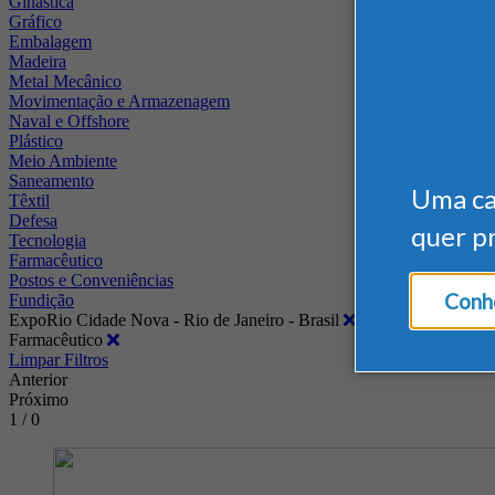
Ginástica
Gráfico
Embalagem
Madeira
Metal Mecânico
Movimentação e Armazenagem
Naval e Offshore
Plástico
Meio Ambiente
Saneamento
Uma c
Têxtil
Defesa
quer p
Tecnologia
Farmacêutico
Postos e Conveniências
Conhe
Fundição
ExpoRio Cidade Nova - Rio de Janeiro - Brasil
Farmacêutico
Limpar Filtros
Anterior
Próximo
1 / 0