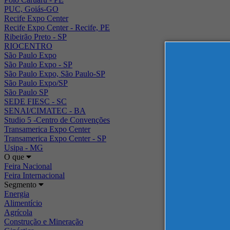
PUC, Goiás-GO
Recife Expo Center
Recife Expo Center - Recife, PE
Ribeirão Preto - SP
RIOCENTRO
São Paulo Expo
São Paulo Expo - SP
São Paulo Expo, São Paulo-SP
São Paulo Expo/SP
São Paulo SP
SEDE FIESC - SC
SENAI/CIMATEC - BA
Studio 5 -Centro de Convenções
Transamerica Expo Center
Transamerica Expo Center - SP
Usipa - MG
O que
Feira Nacional
Feira Internacional
Segmento
Energia
Alimentício
Agrícola
Construção e Mineração