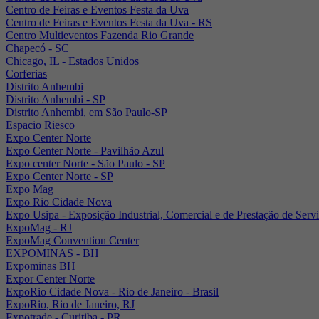
Centro de Feiras e Eventos Festa da Uva
Centro de Feiras e Eventos Festa da Uva - RS
Centro Multieventos Fazenda Rio Grande
Chapecó - SC
Chicago, IL - Estados Unidos
Corferias
Distrito Anhembi
Distrito Anhembi - SP
Distrito Anhembi, em São Paulo-SP
Espacio Riesco
Expo Center Norte
Expo Center Norte - Pavilhão Azul
Expo center Norte - São Paulo - SP
Expo Center Norte - SP
Expo Mag
Expo Rio Cidade Nova
Expo Usipa - Exposição Industrial, Comercial e de Prestação de Serv
ExpoMag - RJ
ExpoMag Convention Center
EXPOMINAS - BH
Expominas BH
Expor Center Norte
ExpoRio Cidade Nova - Rio de Janeiro - Brasil
ExpoRio, Rio de Janeiro, RJ
Expotrade - Curitiba - PR