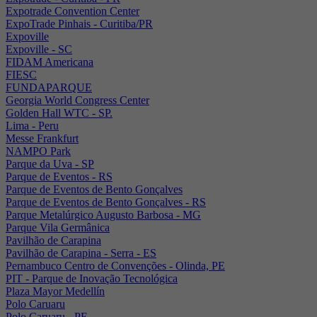
Expotrade Convention Center
ExpoTrade Pinhais - Curitiba/PR
Expoville
Expoville - SC
FIDAM Americana
FIESC
FUNDAPARQUE
Georgia World Congress Center
Golden Hall WTC - SP.
Lima - Peru
Messe Frankfurt
NAMPO Park
Parque da Uva - SP
Parque de Eventos - RS
Parque de Eventos de Bento Gonçalves
Parque de Eventos de Bento Gonçalves - RS
Parque Metalúrgico Augusto Barbosa - MG
Parque Vila Germânica
Pavilhão de Carapina
Pavilhão de Carapina - Serra - ES
Pernambuco Centro de Convenções - Olinda, PE
PIT - Parque de Inovação Tecnológica
Plaza Mayor Medellín
Polo Caruaru
Polo Caruaru - PE