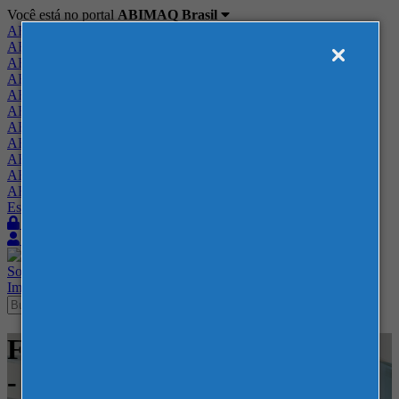
Você está no portal
ABIMAQ Brasil
ABIMAQ Brasil
ABIMAQ Minas Gerais
ABIMAQ Norte-Nordeste
ABIMAQ Paraná
ABIMAQ Piracicaba
ABIMAQ Ribeirão Preto
ABIMAQ Rio de Janeiro
ABIMAQ Rio Grande do Sul
ABIMAQ Santa Catarina
ABIMAQ São Paulo
ABIMAQ Vale do Paraíba
Escritório de Relações Governamentais
Login
Quero me associar
Sobre
Nossos Serviços
Agenda
Feiras
Cursos
Academia
Blog
Imprensa
Contato
Feiras - ExpoRio Cidade Nova
- Rio de Janeiro - Brasil -