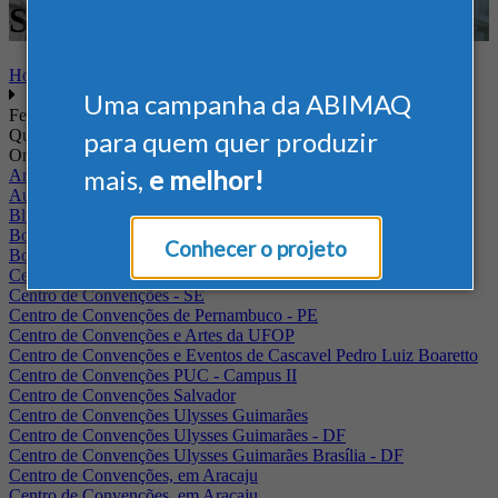
Saneamento
Home
Uma campanha da ABIMAQ
Feiras
Quando
para quem quer produzir
Onde
mais,
e melhor!
Arena Jaguariuna
Auditório Albano Franco - FIEPA
Blumenau - SC
BolognaFiere
Conhecer o projeto
Boulevard Olimpico - RJ
Centro Internacional de Convenções do Brasil, em Brasília
Centro de Convenções - SE
Centro de Convenções de Pernambuco - PE
Centro de Convenções e Artes da UFOP
Centro de Convenções e Eventos de Cascavel Pedro Luiz Boaretto
Centro de Convenções PUC - Campus II
Centro de Convenções Salvador
Centro de Convenções Ulysses Guimarães
Centro de Convenções Ulysses Guimarães - DF
Centro de Convenções Ulysses Guimarães Brasília - DF
Centro de Convenções, em Aracaju
Centro de Convenções, em Aracaju.