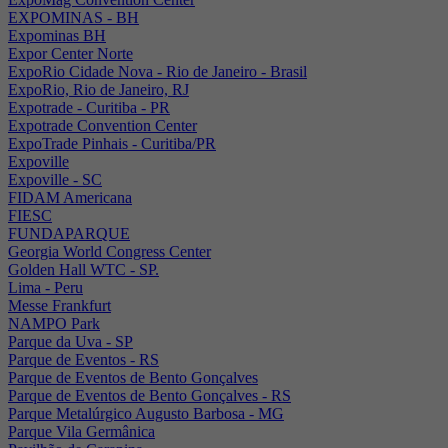
EXPOMINAS - BH
Expominas BH
Expor Center Norte
ExpoRio Cidade Nova - Rio de Janeiro - Brasil
ExpoRio, Rio de Janeiro, RJ
Expotrade - Curitiba - PR
Expotrade Convention Center
ExpoTrade Pinhais - Curitiba/PR
Expoville
Expoville - SC
FIDAM Americana
FIESC
FUNDAPARQUE
Georgia World Congress Center
Golden Hall WTC - SP.
Lima - Peru
Messe Frankfurt
NAMPO Park
Parque da Uva - SP
Parque de Eventos - RS
Parque de Eventos de Bento Gonçalves
Parque de Eventos de Bento Gonçalves - RS
Parque Metalúrgico Augusto Barbosa - MG
Parque Vila Germânica