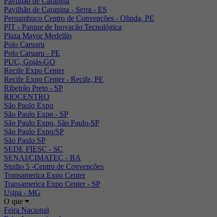
Pavilhão de Carapina
Pavilhão de Carapina - Serra - ES
Pernambuco Centro de Convenções - Olinda, PE
PIT - Parque de Inovação Tecnológica
Plaza Mayor Medellín
Polo Caruaru
Polo Caruaru - PE
PUC, Goiás-GO
Recife Expo Center
Recife Expo Center - Recife, PE
Ribeirão Preto - SP
RIOCENTRO
São Paulo Expo
São Paulo Expo - SP
São Paulo Expo, São Paulo-SP
São Paulo Expo/SP
São Paulo SP
SEDE FIESC - SC
SENAI/CIMATEC - BA
Studio 5 -Centro de Convenções
Transamerica Expo Center
Transamerica Expo Center - SP
Usipa - MG
O que
Feira Nacional