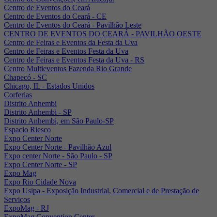
Centro de Eventos do Ceará
Centro de Eventos do Ceará - CE
Centro de Eventos do Ceará - Pavilhão Leste
CENTRO DE EVENTOS DO CEARÁ - PAVILHÃO OESTE
Centro de Feiras e Eventos da Festa da Uva
Centro de Feiras e Eventos Festa da Uva
Centro de Feiras e Eventos Festa da Uva - RS
Centro Multieventos Fazenda Rio Grande
Chapecó - SC
Chicago, IL - Estados Unidos
Corferias
Distrito Anhembi
Distrito Anhembi - SP
Distrito Anhembi, em São Paulo-SP
Espacio Riesco
Expo Center Norte
Expo Center Norte - Pavilhão Azul
Expo center Norte - São Paulo - SP
Expo Center Norte - SP
Expo Mag
Expo Rio Cidade Nova
Expo Usipa - Exposição Industrial, Comercial e de Prestação de
Serviços
ExpoMag - RJ
ExpoMag Convention Center