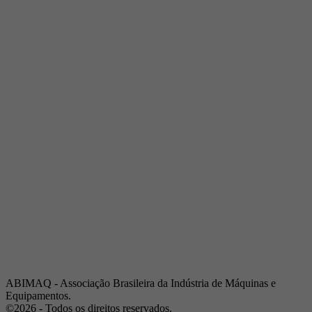
Telefone:
(19) 3432-2517
Celular:
(19) 97128-4664
E-mail:
srpi@abimaq.org.br
Ribeirão Preto - São Paulo
Endereço:
Av. Pres. Vargas, 2001 | Sala 153
Telefone:
(16) 3941-4113
Celular:
(16) 9 9734-2810
São José dos Campos - São Paulo
Endereço:
Estrada Dr. Altino Bondesan, 500 | Sala 112
Telefone:
(12) 3939-5733
Celular:
(12) 99614-6010
E-mail:
srvp@abimaq.org.br
São Paulo - São Paulo
Endereço:
Avenida Jabaquara, 2925
Telefone:
(11) 5582-6311
ABIMAQ - Associação Brasileira da Indústria de Máquinas e
Equipamentos.
©2026 - Todos os direitos reservados.