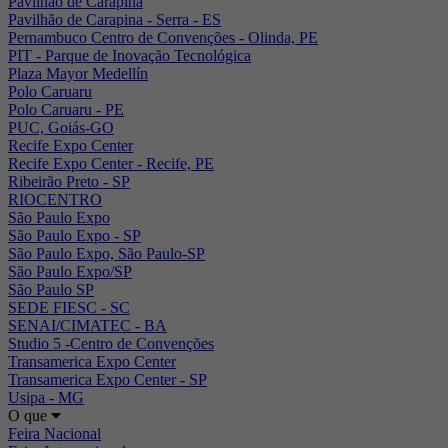
Pavilhão de Carapina
Pavilhão de Carapina - Serra - ES
Pernambuco Centro de Convenções - Olinda, PE
PIT - Parque de Inovação Tecnológica
Plaza Mayor Medellín
Polo Caruaru
Polo Caruaru - PE
PUC, Goiás-GO
Recife Expo Center
Recife Expo Center - Recife, PE
Ribeirão Preto - SP
RIOCENTRO
São Paulo Expo
São Paulo Expo - SP
São Paulo Expo, São Paulo-SP
São Paulo Expo/SP
São Paulo SP
SEDE FIESC - SC
SENAI/CIMATEC - BA
Studio 5 -Centro de Convenções
Transamerica Expo Center
Transamerica Expo Center - SP
Usipa - MG
O que
Feira Nacional