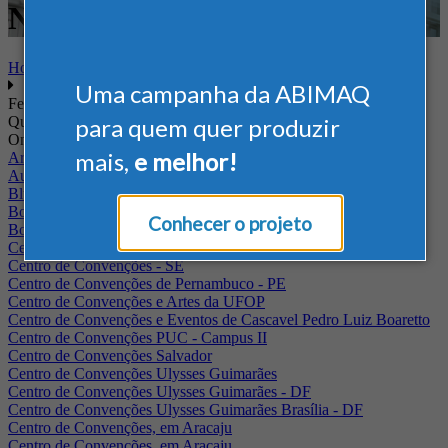
Nacional - Alimentício
Home
Uma campanha da ABIMAQ
Feiras
Quando
para quem quer produzir
Onde
mais,
e melhor!
Arena Jaguariuna
Auditório Albano Franco - FIEPA
Blumenau - SC
BolognaFiere
Conhecer o projeto
Boulevard Olimpico - RJ
Centro Internacional de Convenções do Brasil, em Brasília
Centro de Convenções - SE
Centro de Convenções de Pernambuco - PE
Centro de Convenções e Artes da UFOP
Centro de Convenções e Eventos de Cascavel Pedro Luiz Boaretto
Centro de Convenções PUC - Campus II
Centro de Convenções Salvador
Centro de Convenções Ulysses Guimarães
Centro de Convenções Ulysses Guimarães - DF
Centro de Convenções Ulysses Guimarães Brasília - DF
Centro de Convenções, em Aracaju
Centro de Convenções, em Aracaju.