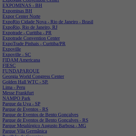
EXPOMINAS - BH
Expominas BH
Expor Center Norte
ExpoRio Cidade Nova - Rio de Janeiro - Brasil
ExpoRio, Rio de Janeiro, RJ
Expotrade - Curitiba - PR
Expotrade Convention Center
ExpoTrade Pinhais - Curitiba/PR
Expoville
Expoville - SC
FIDAM Americana
FIESC
FUNDAPARQUE
Georgia World Congress Center
Golden Hall WTC - SP.
Lima - Peru
Messe Frankfurt
NAMPO Park
Parque da Uva - SP
Parque de Eventos - RS
Parque de Eventos de Bento Gonçalves
Parque de Eventos de Bento Gonçalves - RS
Parque Metalúrgico Augusto Barbosa - MG
Parque Vila Germânica