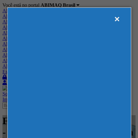
Você está no portal
ABIMAQ Brasil
ABIMAQ Brasil
ABIMAQ Minas Gerais
ABIMAQ Norte-Nordeste
ABIMAQ Paraná
ABIMAQ Piracicaba
ABIMAQ Ribeirão Preto
ABIMAQ Rio de Janeiro
ABIMAQ Rio Grande do Sul
ABIMAQ Santa Catarina
ABIMAQ São Paulo
ABIMAQ Vale do Paraíba
Escritório de Relações Governamentais
Login
Quero me associar
Sobre
Nossos Serviços
Agenda
Feiras
Cursos
Academia
Blog
Imprensa
Contato
Feiras - ExpoRio Cidade Nova
- Rio de Janeiro - Brasil - Feira