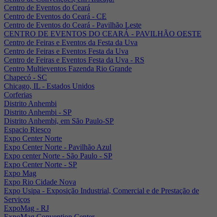
Centro de Eventos do Ceará
Centro de Eventos do Ceará - CE
Centro de Eventos do Ceará - Pavilhão Leste
CENTRO DE EVENTOS DO CEARÁ - PAVILHÃO OESTE
Centro de Feiras e Eventos da Festa da Uva
Centro de Feiras e Eventos Festa da Uva
Centro de Feiras e Eventos Festa da Uva - RS
Centro Multieventos Fazenda Rio Grande
Chapecó - SC
Chicago, IL - Estados Unidos
Corferias
Distrito Anhembi
Distrito Anhembi - SP
Distrito Anhembi, em São Paulo-SP
Espacio Riesco
Expo Center Norte
Expo Center Norte - Pavilhão Azul
Expo center Norte - São Paulo - SP
Expo Center Norte - SP
Expo Mag
Expo Rio Cidade Nova
Expo Usipa - Exposição Industrial, Comercial e de Prestação de
Serviços
ExpoMag - RJ
ExpoMag Convention Center