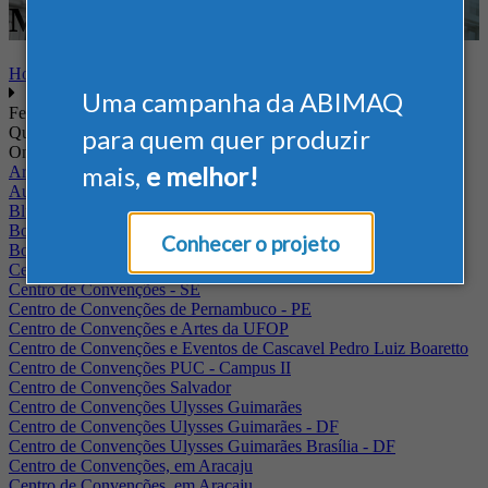
Mineração
Home
Uma campanha da ABIMAQ
Feiras
Quando
para quem quer produzir
Onde
mais,
e melhor!
Arena Jaguariuna
Auditório Albano Franco - FIEPA
Blumenau - SC
BolognaFiere
Conhecer o projeto
Boulevard Olimpico - RJ
Centro Internacional de Convenções do Brasil, em Brasília
Centro de Convenções - SE
Centro de Convenções de Pernambuco - PE
Centro de Convenções e Artes da UFOP
Centro de Convenções e Eventos de Cascavel Pedro Luiz Boaretto
Centro de Convenções PUC - Campus II
Centro de Convenções Salvador
Centro de Convenções Ulysses Guimarães
Centro de Convenções Ulysses Guimarães - DF
Centro de Convenções Ulysses Guimarães Brasília - DF
Centro de Convenções, em Aracaju
Centro de Convenções, em Aracaju.