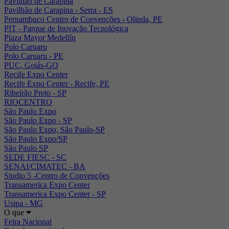
Pavilhão de Carapina
Pavilhão de Carapina - Serra - ES
Pernambuco Centro de Convenções - Olinda, PE
PIT - Parque de Inovação Tecnológica
Plaza Mayor Medellín
Polo Caruaru
Polo Caruaru - PE
PUC, Goiás-GO
Recife Expo Center
Recife Expo Center - Recife, PE
Ribeirão Preto - SP
RIOCENTRO
São Paulo Expo
São Paulo Expo - SP
São Paulo Expo, São Paulo-SP
São Paulo Expo/SP
São Paulo SP
SEDE FIESC - SC
SENAI/CIMATEC - BA
Studio 5 -Centro de Convenções
Transamerica Expo Center
Transamerica Expo Center - SP
Usipa - MG
O que
Feira Nacional