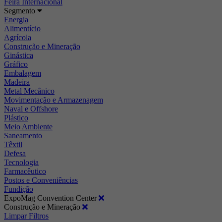
Feira Internacional
Segmento
Energia
Alimentício
Agrícola
Construção e Mineração
Ginástica
Gráfico
Embalagem
Madeira
Metal Mecânico
Movimentação e Armazenagem
Naval e Offshore
Plástico
Meio Ambiente
Saneamento
Têxtil
Defesa
Tecnologia
Farmacêutico
Postos e Conveniências
Fundição
ExpoMag Convention Center
Construção e Mineração
Limpar Filtros