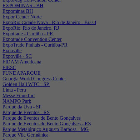
EXPOMINAS - BH
Expominas BH
Expor Center Norte
ExpoRio Cidade Nova - Rio de Janeiro - Brasil
ExpoRio, Rio de Janeiro, RJ
Expotrade - Curitiba - PR
Expotrade Convention Center
ExpoTrade Pinhais - Curitiba/PR
Expoville
Expoville - SC
FIDAM Americana
FIESC
FUNDAPARQUE
Georgia World Congress Center
Golden Hall WTC - SP.
Lima - Peru
Messe Frankfurt
NAMPO Park
Parque da Uva - SP
Parque de Eventos - RS
Parque de Eventos de Bento Gonçalves
Parque de Eventos de Bento Gonçalves - RS
Parque Metalúrgico Augusto Barbosa - MG
Parque Vila Germânica