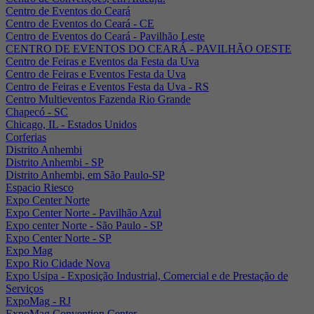
Centro de Eventos do Ceará
Centro de Eventos do Ceará - CE
Centro de Eventos do Ceará - Pavilhão Leste
CENTRO DE EVENTOS DO CEARÁ - PAVILHÃO OESTE
Centro de Feiras e Eventos da Festa da Uva
Centro de Feiras e Eventos Festa da Uva
Centro de Feiras e Eventos Festa da Uva - RS
Centro Multieventos Fazenda Rio Grande
Chapecó - SC
Chicago, IL - Estados Unidos
Corferias
Distrito Anhembi
Distrito Anhembi - SP
Distrito Anhembi, em São Paulo-SP
Espacio Riesco
Expo Center Norte
Expo Center Norte - Pavilhão Azul
Expo center Norte - São Paulo - SP
Expo Center Norte - SP
Expo Mag
Expo Rio Cidade Nova
Expo Usipa - Exposição Industrial, Comercial e de Prestação de
Serviços
ExpoMag - RJ
ExpoMag Convention Center