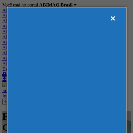
Você está no portal
ABIMAQ Brasil
ABIMAQ Brasil
ABIMAQ Minas Gerais
ABIMAQ Norte-Nordeste
ABIMAQ Paraná
ABIMAQ Piracicaba
ABIMAQ Ribeirão Preto
ABIMAQ Rio de Janeiro
ABIMAQ Rio Grande do Sul
ABIMAQ Santa Catarina
ABIMAQ São Paulo
ABIMAQ Vale do Paraíba
Escritório de Relações Governamentais
Login
Quero me associar
Sobre
Nossos Serviços
Agenda
Feiras
Cursos
Academia
Blog
Imprensa
Contato
Feiras - ExpoMag Convention
Center - Construção e