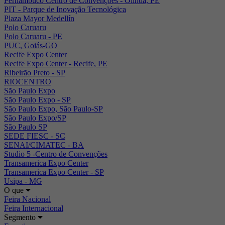
Pernambuco Centro de Convenções - Olinda, PE
PIT - Parque de Inovação Tecnológica
Plaza Mayor Medellín
Polo Caruaru
Polo Caruaru - PE
PUC, Goiás-GO
Recife Expo Center
Recife Expo Center - Recife, PE
Ribeirão Preto - SP
RIOCENTRO
São Paulo Expo
São Paulo Expo - SP
São Paulo Expo, São Paulo-SP
São Paulo Expo/SP
São Paulo SP
SEDE FIESC - SC
SENAI/CIMATEC - BA
Studio 5 -Centro de Convenções
Transamerica Expo Center
Transamerica Expo Center - SP
Usipa - MG
O que
Feira Nacional
Feira Internacional
Segmento