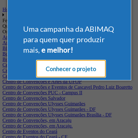
Home
Feiras
Quando
Uma campanha da ABIMAQ
Onde
Arena Jaguariuna
para quem quer produzir
Auditório Albano Franco - FIEPA
mais,
e melhor!
Blumenau - SC
BolognaFiere
Boulevard Olimpico - RJ
Centro Internacional de Convenções do Brasil, em Brasília
Conhecer o projeto
Centro de Convenções - SE
Centro de Convenções de Pernambuco - PE
Centro de Convenções e Artes da UFOP
Centro de Convenções e Eventos de Cascavel Pedro Luiz Boaretto
Centro de Convenções PUC - Campus II
Centro de Convenções Salvador
Centro de Convenções Ulysses Guimarães
Centro de Convenções Ulysses Guimarães - DF
Centro de Convenções Ulysses Guimarães Brasília - DF
Centro de Convenções, em Aracaju
Centro de Convenções, em Aracaju.
Centro de Eventos do Ceará
Centro de Eventos do Ceará - CE