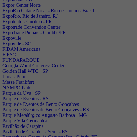
Expor Center Norte
ExpoRio Cidade Nova - Rio de Janeiro - Brasil
ExpoRio, Rio de Janeiro, RJ
Expotrade - Curitiba - PR
Expotrade Convention Center
ExpoTrade Pinhais - Curitiba/PR
Expoville
Expoville - SC
FIDAM Americana
FIESC
FUNDAPARQUE
Georgia World Congress Center
Golden Hall WTC - SP.
Lima - Peru
Messe Frankfurt
NAMPO Park
Parque da Uva - SP
Parque de Eventos - RS
Parque de Eventos de Bento Gonçalves
Parque de Eventos de Bento Gonçalves - RS
Parque Metalúrgico Augusto Barbosa - MG
Parque Vila Germânica
Pavilhão de Carapina
Pavilhão de Carapina - Serra - ES