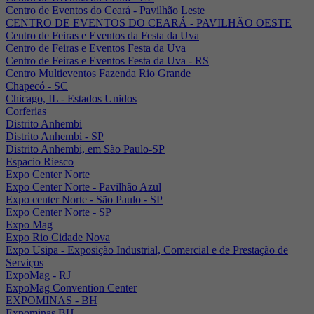
Centro de Eventos do Ceará - Pavilhão Leste
CENTRO DE EVENTOS DO CEARÁ - PAVILHÃO OESTE
Centro de Feiras e Eventos da Festa da Uva
Centro de Feiras e Eventos Festa da Uva
Centro de Feiras e Eventos Festa da Uva - RS
Centro Multieventos Fazenda Rio Grande
Chapecó - SC
Chicago, IL - Estados Unidos
Corferias
Distrito Anhembi
Distrito Anhembi - SP
Distrito Anhembi, em São Paulo-SP
Espacio Riesco
Expo Center Norte
Expo Center Norte - Pavilhão Azul
Expo center Norte - São Paulo - SP
Expo Center Norte - SP
Expo Mag
Expo Rio Cidade Nova
Expo Usipa - Exposição Industrial, Comercial e de Prestação de
Serviços
ExpoMag - RJ
ExpoMag Convention Center
EXPOMINAS - BH
Expominas BH