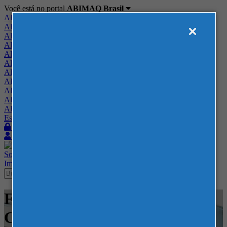
Você está no portal
ABIMAQ Brasil
ABIMAQ Brasil
ABIMAQ Minas Gerais
ABIMAQ Norte-Nordeste
ABIMAQ Paraná
ABIMAQ Piracicaba
ABIMAQ Ribeirão Preto
ABIMAQ Rio de Janeiro
ABIMAQ Rio Grande do Sul
ABIMAQ Santa Catarina
ABIMAQ São Paulo
ABIMAQ Vale do Paraíba
Escritório de Relações Governamentais
Login
Quero me associar
Sobre
Nossos Serviços
Agenda
Feiras
Cursos
Academia
Blog
Imprensa
Contato
Feiras - ExpoMag Convention
Center - Metal Mecânico