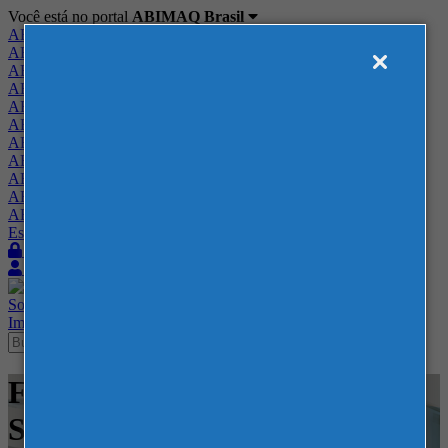
Você está no portal
ABIMAQ Brasil
ABIMAQ Brasil
ABIMAQ Minas Gerais
ABIMAQ Norte-Nordeste
ABIMAQ Paraná
ABIMAQ Piracicaba
ABIMAQ Ribeirão Preto
ABIMAQ Rio de Janeiro
ABIMAQ Rio Grande do Sul
ABIMAQ Santa Catarina
ABIMAQ São Paulo
ABIMAQ Vale do Paraíba
Escritório de Relações Governamentais
Login
Quero me associar
Sobre
Nossos Serviços
Agenda
Feiras
Cursos
Academia
Blog
Imprensa
Contato
Feiras - ExpoMag - RJ -
Saneamento