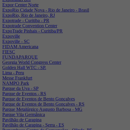
Expor Center Norte
ExpoRio Cidade Nova - Rio de Janeiro - Brasil
ExpoRio, Rio de Janeiro, RJ
Expotrade - Curitiba - PR
Expotrade Convention Center
ExpoTrade Pinhais - Curitiba/PR
Expoville
Expoville - SC
FIDAM Americana
FIESC
FUNDAPARQUE
Georgia World Congress Center
Golden Hall WTC - SP.
Lima - Peru
Messe Frankfurt
NAMPO Park
Parque da Uva - SP
Parque de Eventos - RS
Parque de Eventos de Bento Gonçalves
Parque de Eventos de Bento Gonçalves - RS
Parque Metalúrgico Augusto Barbosa - MG
Parque Vila Germânica
Pavilhão de Carapina
Pavilhão de Carapina - Serra - ES