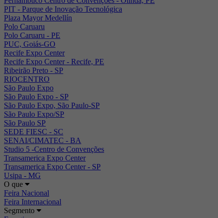
Pernambuco Centro de Convenções - Olinda, PE
PIT - Parque de Inovação Tecnológica
Plaza Mayor Medellín
Polo Caruaru
Polo Caruaru - PE
PUC, Goiás-GO
Recife Expo Center
Recife Expo Center - Recife, PE
Ribeirão Preto - SP
RIOCENTRO
São Paulo Expo
São Paulo Expo - SP
São Paulo Expo, São Paulo-SP
São Paulo Expo/SP
São Paulo SP
SEDE FIESC - SC
SENAI/CIMATEC - BA
Studio 5 -Centro de Convenções
Transamerica Expo Center
Transamerica Expo Center - SP
Usipa - MG
O que
Feira Nacional
Feira Internacional
Segmento