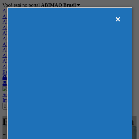
Você está no portal
ABIMAQ Brasil
ABIMAQ Brasil
ABIMAQ Minas Gerais
ABIMAQ Norte-Nordeste
ABIMAQ Paraná
ABIMAQ Piracicaba
ABIMAQ Ribeirão Preto
ABIMAQ Rio de Janeiro
ABIMAQ Rio Grande do Sul
ABIMAQ Santa Catarina
ABIMAQ São Paulo
ABIMAQ Vale do Paraíba
Escritório de Relações Governamentais
Login
Quero me associar
Sobre
Nossos Serviços
Agenda
Feiras
Cursos
Academia
Blog
Imprensa
Contato
Feiras - Expo Rio Cidade Nova
- Alimentício