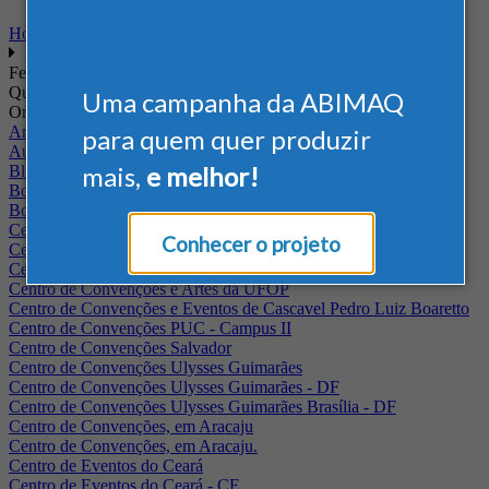
Home
Feiras
Quando
Uma campanha da ABIMAQ
Onde
Arena Jaguariuna
para quem quer produzir
Auditório Albano Franco - FIEPA
mais,
e melhor!
Blumenau - SC
BolognaFiere
Boulevard Olimpico - RJ
Centro Internacional de Convenções do Brasil, em Brasília
Conhecer o projeto
Centro de Convenções - SE
Centro de Convenções de Pernambuco - PE
Centro de Convenções e Artes da UFOP
Centro de Convenções e Eventos de Cascavel Pedro Luiz Boaretto
Centro de Convenções PUC - Campus II
Centro de Convenções Salvador
Centro de Convenções Ulysses Guimarães
Centro de Convenções Ulysses Guimarães - DF
Centro de Convenções Ulysses Guimarães Brasília - DF
Centro de Convenções, em Aracaju
Centro de Convenções, em Aracaju.
Centro de Eventos do Ceará
Centro de Eventos do Ceará - CE