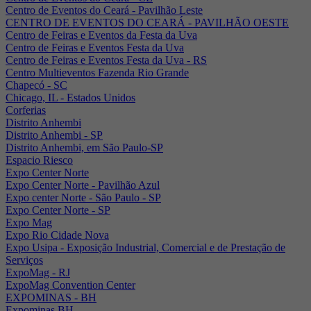
Centro de Eventos do Ceará - Pavilhão Leste
CENTRO DE EVENTOS DO CEARÁ - PAVILHÃO OESTE
Centro de Feiras e Eventos da Festa da Uva
Centro de Feiras e Eventos Festa da Uva
Centro de Feiras e Eventos Festa da Uva - RS
Centro Multieventos Fazenda Rio Grande
Chapecó - SC
Chicago, IL - Estados Unidos
Corferias
Distrito Anhembi
Distrito Anhembi - SP
Distrito Anhembi, em São Paulo-SP
Espacio Riesco
Expo Center Norte
Expo Center Norte - Pavilhão Azul
Expo center Norte - São Paulo - SP
Expo Center Norte - SP
Expo Mag
Expo Rio Cidade Nova
Expo Usipa - Exposição Industrial, Comercial e de Prestação de
Serviços
ExpoMag - RJ
ExpoMag Convention Center
EXPOMINAS - BH
Expominas BH