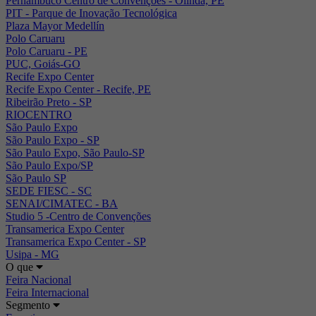
Pernambuco Centro de Convenções - Olinda, PE
PIT - Parque de Inovação Tecnológica
Plaza Mayor Medellín
Polo Caruaru
Polo Caruaru - PE
PUC, Goiás-GO
Recife Expo Center
Recife Expo Center - Recife, PE
Ribeirão Preto - SP
RIOCENTRO
São Paulo Expo
São Paulo Expo - SP
São Paulo Expo, São Paulo-SP
São Paulo Expo/SP
São Paulo SP
SEDE FIESC - SC
SENAI/CIMATEC - BA
Studio 5 -Centro de Convenções
Transamerica Expo Center
Transamerica Expo Center - SP
Usipa - MG
O que
Feira Nacional
Feira Internacional
Segmento