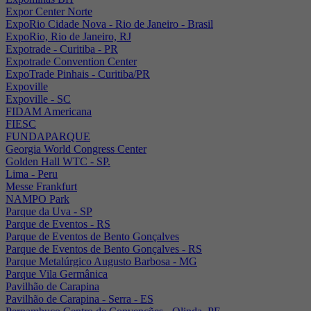
Expor Center Norte
ExpoRio Cidade Nova - Rio de Janeiro - Brasil
ExpoRio, Rio de Janeiro, RJ
Expotrade - Curitiba - PR
Expotrade Convention Center
ExpoTrade Pinhais - Curitiba/PR
Expoville
Expoville - SC
FIDAM Americana
FIESC
FUNDAPARQUE
Georgia World Congress Center
Golden Hall WTC - SP.
Lima - Peru
Messe Frankfurt
NAMPO Park
Parque da Uva - SP
Parque de Eventos - RS
Parque de Eventos de Bento Gonçalves
Parque de Eventos de Bento Gonçalves - RS
Parque Metalúrgico Augusto Barbosa - MG
Parque Vila Germânica
Pavilhão de Carapina
Pavilhão de Carapina - Serra - ES