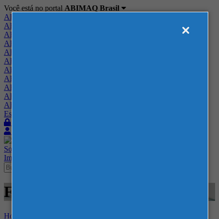
Você está no portal
ABIMAQ Brasil
ABIMAQ Brasil
ABIMAQ Minas Gerais
ABIMAQ Norte-Nordeste
ABIMAQ Paraná
ABIMAQ Piracicaba
ABIMAQ Ribeirão Preto
ABIMAQ Rio de Janeiro
ABIMAQ Rio Grande do Sul
ABIMAQ Santa Catarina
ABIMAQ São Paulo
ABIMAQ Vale do Paraíba
Escritório de Relações Governamentais
Login
Quero me associar
Sobre
Nossos Serviços
Agenda
Feiras
Cursos
Academia
Blog
Imprensa
Contato
Feiras - Expo Mag - Plástico
Home