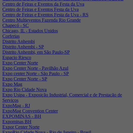
Centro de Feiras e Eventos da Festa da Uva
Centro de Feiras e Eventos Festa da Uva
Centro de Feiras e Eventos Festa da Uva - RS
Centro Multieventos Fazenda Rio Grande
Chapecó - SC
Chicago, IL - Estados Unidos
Corferias
Distrito Anhembi
Distrito Anhembi - SP
Distrito Anhembi, em São Paulo-SP
Espacio Riesco
Expo Center Norte
Expo Center Norte - Pavilhão Azul
Expo center Norte - São Paulo - SP
Expo Center Norte - SP
Expo Mag
Expo Rio Cidade Nova
Expo Usipa - Exposição Industrial, Comercial e de Prestação de
Serviços
ExpoMag - RJ
ExpoMag Convention Center
EXPOMINAS - BH
Expominas BH
Expor Center Norte
ExpoRio Cidade Nova - Rio de Janeiro - Brasil