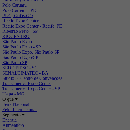
Polo Caruaru
Polo Caruaru - PE
PUC, Goiás-GO
Recife Expo Center
Recife Expo Center - Recife, PE
Ribeirão Preto - SP
RIOCENTRO
São Paulo Expo
São Paulo Expo - SP
São Paulo Expo, São Paulo-SP
São Paulo Expo/SP
São Paulo SP
SEDE FIESC - SC
SENAI/CIMATEC - BA
Studio 5 -Centro de Convenções
Transamerica Expo Center
Transamerica Expo Center - SP
Usipa - MG
O que
Feira Nacional
Feira Internacional
Segmento
Energia
Alimentício