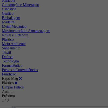
Agrícola
Construção e Mineração
Ginástica
Gráfico
Embalagem
Madeira
Metal Mecânico
Movimentação e Armazenagem
Naval e Offshore
Plástico
Meio Ambiente
Saneamento
Têxtil
Defesa
Tecnologia
Farmacêutico
Postos e Conveniências
Fundição
Expo Mag
Plástico
Limpar Filtros
Anterior
Próximo
1 / 0