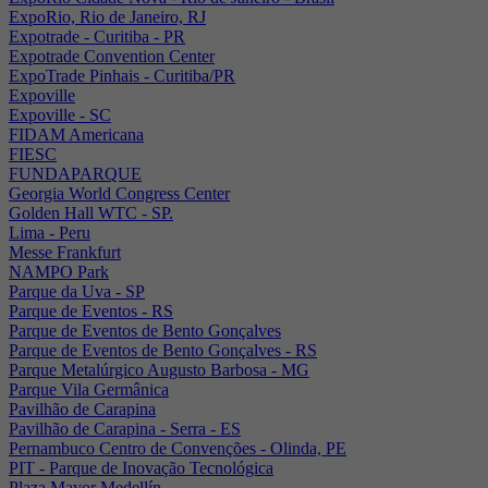
ExpoRio, Rio de Janeiro, RJ
Expotrade - Curitiba - PR
Expotrade Convention Center
ExpoTrade Pinhais - Curitiba/PR
Expoville
Expoville - SC
FIDAM Americana
FIESC
FUNDAPARQUE
Georgia World Congress Center
Golden Hall WTC - SP.
Lima - Peru
Messe Frankfurt
NAMPO Park
Parque da Uva - SP
Parque de Eventos - RS
Parque de Eventos de Bento Gonçalves
Parque de Eventos de Bento Gonçalves - RS
Parque Metalúrgico Augusto Barbosa - MG
Parque Vila Germânica
Pavilhão de Carapina
Pavilhão de Carapina - Serra - ES
Pernambuco Centro de Convenções - Olinda, PE
PIT - Parque de Inovação Tecnológica
Plaza Mayor Medellín