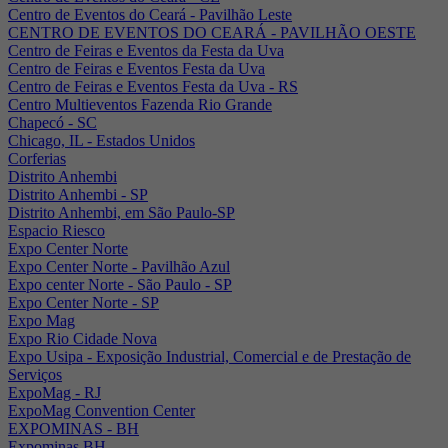
Centro de Eventos do Ceará - Pavilhão Leste
CENTRO DE EVENTOS DO CEARÁ - PAVILHÃO OESTE
Centro de Feiras e Eventos da Festa da Uva
Centro de Feiras e Eventos Festa da Uva
Centro de Feiras e Eventos Festa da Uva - RS
Centro Multieventos Fazenda Rio Grande
Chapecó - SC
Chicago, IL - Estados Unidos
Corferias
Distrito Anhembi
Distrito Anhembi - SP
Distrito Anhembi, em São Paulo-SP
Espacio Riesco
Expo Center Norte
Expo Center Norte - Pavilhão Azul
Expo center Norte - São Paulo - SP
Expo Center Norte - SP
Expo Mag
Expo Rio Cidade Nova
Expo Usipa - Exposição Industrial, Comercial e de Prestação de
Serviços
ExpoMag - RJ
ExpoMag Convention Center
EXPOMINAS - BH
Expominas BH