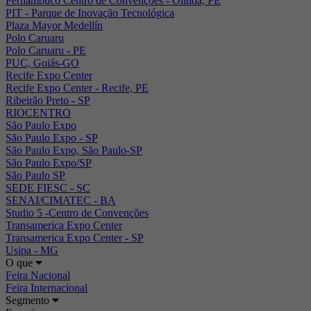
Pernambuco Centro de Convenções - Olinda, PE
PIT - Parque de Inovação Tecnológica
Plaza Mayor Medellín
Polo Caruaru
Polo Caruaru - PE
PUC, Goiás-GO
Recife Expo Center
Recife Expo Center - Recife, PE
Ribeirão Preto - SP
RIOCENTRO
São Paulo Expo
São Paulo Expo - SP
São Paulo Expo, São Paulo-SP
São Paulo Expo/SP
São Paulo SP
SEDE FIESC - SC
SENAI/CIMATEC - BA
Studio 5 -Centro de Convenções
Transamerica Expo Center
Transamerica Expo Center - SP
Usipa - MG
O que
Feira Nacional
Feira Internacional
Segmento