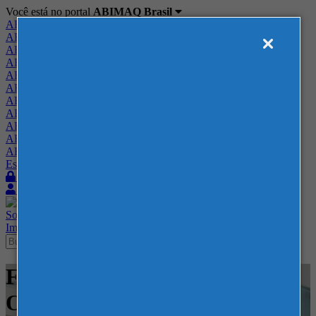
Você está no portal
ABIMAQ Brasil
ABIMAQ Brasil
ABIMAQ Minas Gerais
ABIMAQ Norte-Nordeste
ABIMAQ Paraná
ABIMAQ Piracicaba
ABIMAQ Ribeirão Preto
ABIMAQ Rio de Janeiro
ABIMAQ Rio Grande do Sul
ABIMAQ Santa Catarina
ABIMAQ São Paulo
ABIMAQ Vale do Paraíba
Escritório de Relações Governamentais
Login
Quero me associar
Sobre
Nossos Serviços
Agenda
Feiras
Cursos
Academia
Blog
Imprensa
Contato
Feiras - Expo Mag - Naval e
Offshore