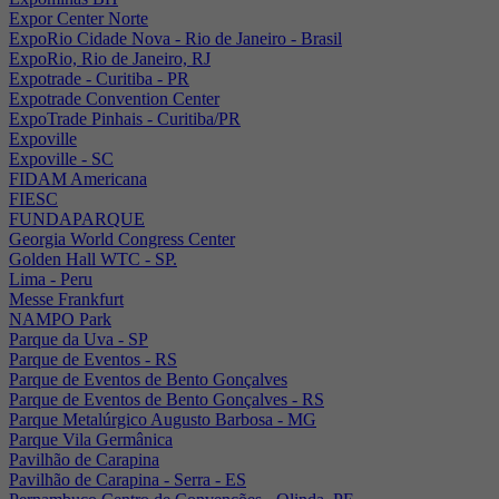
Expor Center Norte
ExpoRio Cidade Nova - Rio de Janeiro - Brasil
ExpoRio, Rio de Janeiro, RJ
Expotrade - Curitiba - PR
Expotrade Convention Center
ExpoTrade Pinhais - Curitiba/PR
Expoville
Expoville - SC
FIDAM Americana
FIESC
FUNDAPARQUE
Georgia World Congress Center
Golden Hall WTC - SP.
Lima - Peru
Messe Frankfurt
NAMPO Park
Parque da Uva - SP
Parque de Eventos - RS
Parque de Eventos de Bento Gonçalves
Parque de Eventos de Bento Gonçalves - RS
Parque Metalúrgico Augusto Barbosa - MG
Parque Vila Germânica
Pavilhão de Carapina
Pavilhão de Carapina - Serra - ES