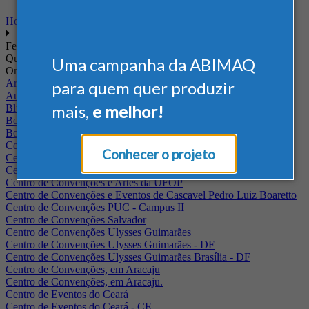
Home
Feiras
Quando
Uma campanha da ABIMAQ
Onde
Arena Jaguariuna
para quem quer produzir
Auditório Albano Franco - FIEPA
mais,
e melhor!
Blumenau - SC
BolognaFiere
Boulevard Olimpico - RJ
Centro Internacional de Convenções do Brasil, em Brasília
Conhecer o projeto
Centro de Convenções - SE
Centro de Convenções de Pernambuco - PE
Centro de Convenções e Artes da UFOP
Centro de Convenções e Eventos de Cascavel Pedro Luiz Boaretto
Centro de Convenções PUC - Campus II
Centro de Convenções Salvador
Centro de Convenções Ulysses Guimarães
Centro de Convenções Ulysses Guimarães - DF
Centro de Convenções Ulysses Guimarães Brasília - DF
Centro de Convenções, em Aracaju
Centro de Convenções, em Aracaju.
Centro de Eventos do Ceará
Centro de Eventos do Ceará - CE