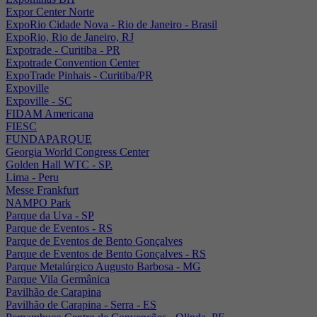
Expor Center Norte
ExpoRio Cidade Nova - Rio de Janeiro - Brasil
ExpoRio, Rio de Janeiro, RJ
Expotrade - Curitiba - PR
Expotrade Convention Center
ExpoTrade Pinhais - Curitiba/PR
Expoville
Expoville - SC
FIDAM Americana
FIESC
FUNDAPARQUE
Georgia World Congress Center
Golden Hall WTC - SP.
Lima - Peru
Messe Frankfurt
NAMPO Park
Parque da Uva - SP
Parque de Eventos - RS
Parque de Eventos de Bento Gonçalves
Parque de Eventos de Bento Gonçalves - RS
Parque Metalúrgico Augusto Barbosa - MG
Parque Vila Germânica
Pavilhão de Carapina
Pavilhão de Carapina - Serra - ES