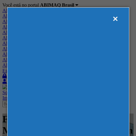
Você está no portal
ABIMAQ Brasil
ABIMAQ Brasil
ABIMAQ Minas Gerais
ABIMAQ Norte-Nordeste
ABIMAQ Paraná
ABIMAQ Piracicaba
ABIMAQ Ribeirão Preto
ABIMAQ Rio de Janeiro
ABIMAQ Rio Grande do Sul
ABIMAQ Santa Catarina
ABIMAQ São Paulo
ABIMAQ Vale do Paraíba
Escritório de Relações Governamentais
Login
Quero me associar
Sobre
Nossos Serviços
Agenda
Feiras
Cursos
Academia
Blog
Imprensa
Contato
Feiras - Expo Mag -
Movimentação e Armazenagem