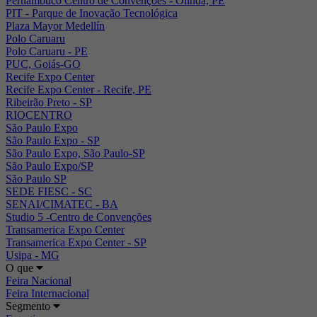
Pernambuco Centro de Convenções - Olinda, PE
PIT - Parque de Inovação Tecnológica
Plaza Mayor Medellín
Polo Caruaru
Polo Caruaru - PE
PUC, Goiás-GO
Recife Expo Center
Recife Expo Center - Recife, PE
Ribeirão Preto - SP
RIOCENTRO
São Paulo Expo
São Paulo Expo - SP
São Paulo Expo, São Paulo-SP
São Paulo Expo/SP
São Paulo SP
SEDE FIESC - SC
SENAI/CIMATEC - BA
Studio 5 -Centro de Convenções
Transamerica Expo Center
Transamerica Expo Center - SP
Usipa - MG
O que
Feira Nacional
Feira Internacional
Segmento