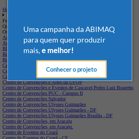
Home
Feiras
Quando
Uma campanha da ABIMAQ
Onde
Arena Jaguariuna
para quem quer produzir
Auditório Albano Franco - FIEPA
mais,
e melhor!
Blumenau - SC
BolognaFiere
Boulevard Olimpico - RJ
Centro Internacional de Convenções do Brasil, em Brasília
Conhecer o projeto
Centro de Convenções - SE
Centro de Convenções de Pernambuco - PE
Centro de Convenções e Artes da UFOP
Centro de Convenções e Eventos de Cascavel Pedro Luiz Boaretto
Centro de Convenções PUC - Campus II
Centro de Convenções Salvador
Centro de Convenções Ulysses Guimarães
Centro de Convenções Ulysses Guimarães - DF
Centro de Convenções Ulysses Guimarães Brasília - DF
Centro de Convenções, em Aracaju
Centro de Convenções, em Aracaju.
Centro de Eventos do Ceará
Centro de Eventos do Ceará - CE