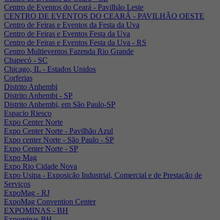
Centro de Eventos do Ceará - Pavilhão Leste
CENTRO DE EVENTOS DO CEARÁ - PAVILHÃO OESTE
Centro de Feiras e Eventos da Festa da Uva
Centro de Feiras e Eventos Festa da Uva
Centro de Feiras e Eventos Festa da Uva - RS
Centro Multieventos Fazenda Rio Grande
Chapecó - SC
Chicago, IL - Estados Unidos
Corferias
Distrito Anhembi
Distrito Anhembi - SP
Distrito Anhembi, em São Paulo-SP
Espacio Riesco
Expo Center Norte
Expo Center Norte - Pavilhão Azul
Expo center Norte - São Paulo - SP
Expo Center Norte - SP
Expo Mag
Expo Rio Cidade Nova
Expo Usipa - Exposição Industrial, Comercial e de Prestação de
Serviços
ExpoMag - RJ
ExpoMag Convention Center
EXPOMINAS - BH
Expominas BH