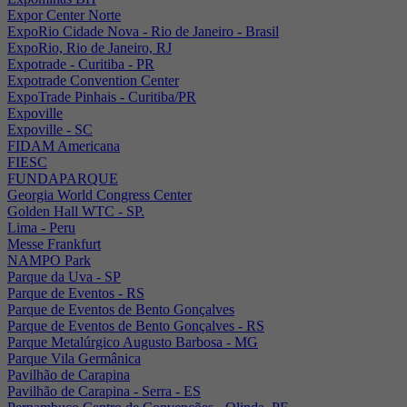
Expor Center Norte
ExpoRio Cidade Nova - Rio de Janeiro - Brasil
ExpoRio, Rio de Janeiro, RJ
Expotrade - Curitiba - PR
Expotrade Convention Center
ExpoTrade Pinhais - Curitiba/PR
Expoville
Expoville - SC
FIDAM Americana
FIESC
FUNDAPARQUE
Georgia World Congress Center
Golden Hall WTC - SP.
Lima - Peru
Messe Frankfurt
NAMPO Park
Parque da Uva - SP
Parque de Eventos - RS
Parque de Eventos de Bento Gonçalves
Parque de Eventos de Bento Gonçalves - RS
Parque Metalúrgico Augusto Barbosa - MG
Parque Vila Germânica
Pavilhão de Carapina
Pavilhão de Carapina - Serra - ES