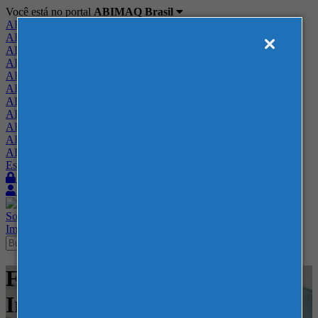
Você está no portal
ABIMAQ Brasil
ABIMAQ Brasil
ABIMAQ Minas Gerais
ABIMAQ Norte-Nordeste
ABIMAQ Paraná
ABIMAQ Piracicaba
ABIMAQ Ribeirão Preto
ABIMAQ Rio de Janeiro
ABIMAQ Rio Grande do Sul
ABIMAQ Santa Catarina
ABIMAQ São Paulo
ABIMAQ Vale do Paraíba
Escritório de Relações Governamentais
Login
Quero me associar
Sobre
Nossos Serviços
Agenda
Feiras
Cursos
Academia
Blog
Imprensa
Contato
Feiras - Expo Mag - Feira
Internacional - Madeira