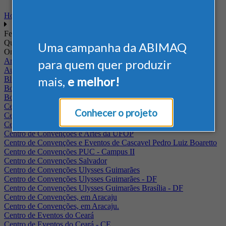
Home
Feiras
Quando
Uma campanha da ABIMAQ
Onde
Arena Jaguariuna
para quem quer produzir
Auditório Albano Franco - FIEPA
mais,
e melhor!
Blumenau - SC
BolognaFiere
Boulevard Olimpico - RJ
Centro Internacional de Convenções do Brasil, em Brasília
Conhecer o projeto
Centro de Convenções - SE
Centro de Convenções de Pernambuco - PE
Centro de Convenções e Artes da UFOP
Centro de Convenções e Eventos de Cascavel Pedro Luiz Boaretto
Centro de Convenções PUC - Campus II
Centro de Convenções Salvador
Centro de Convenções Ulysses Guimarães
Centro de Convenções Ulysses Guimarães - DF
Centro de Convenções Ulysses Guimarães Brasília - DF
Centro de Convenções, em Aracaju
Centro de Convenções, em Aracaju.
Centro de Eventos do Ceará
Centro de Eventos do Ceará - CE