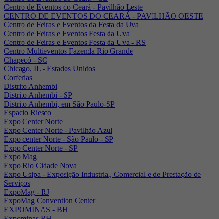
Centro de Eventos do Ceará - Pavilhão Leste
CENTRO DE EVENTOS DO CEARÁ - PAVILHÃO OESTE
Centro de Feiras e Eventos da Festa da Uva
Centro de Feiras e Eventos Festa da Uva
Centro de Feiras e Eventos Festa da Uva - RS
Centro Multieventos Fazenda Rio Grande
Chapecó - SC
Chicago, IL - Estados Unidos
Corferias
Distrito Anhembi
Distrito Anhembi - SP
Distrito Anhembi, em São Paulo-SP
Espacio Riesco
Expo Center Norte
Expo Center Norte - Pavilhão Azul
Expo center Norte - São Paulo - SP
Expo Center Norte - SP
Expo Mag
Expo Rio Cidade Nova
Expo Usipa - Exposição Industrial, Comercial e de Prestação de
Serviços
ExpoMag - RJ
ExpoMag Convention Center
EXPOMINAS - BH
Expominas BH