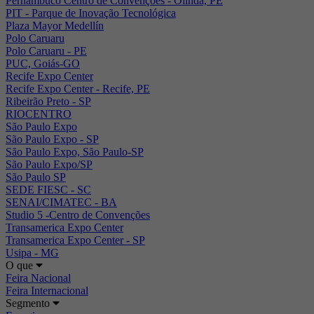
Pernambuco Centro de Convenções - Olinda, PE
PIT - Parque de Inovação Tecnológica
Plaza Mayor Medellín
Polo Caruaru
Polo Caruaru - PE
PUC, Goiás-GO
Recife Expo Center
Recife Expo Center - Recife, PE
Ribeirão Preto - SP
RIOCENTRO
São Paulo Expo
São Paulo Expo - SP
São Paulo Expo, São Paulo-SP
São Paulo Expo/SP
São Paulo SP
SEDE FIESC - SC
SENAI/CIMATEC - BA
Studio 5 -Centro de Convenções
Transamerica Expo Center
Transamerica Expo Center - SP
Usipa - MG
O que
Feira Nacional
Feira Internacional
Segmento