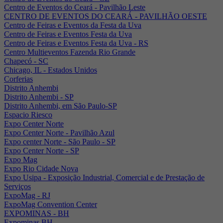
Centro de Eventos do Ceará - Pavilhão Leste
CENTRO DE EVENTOS DO CEARÁ - PAVILHÃO OESTE
Centro de Feiras e Eventos da Festa da Uva
Centro de Feiras e Eventos Festa da Uva
Centro de Feiras e Eventos Festa da Uva - RS
Centro Multieventos Fazenda Rio Grande
Chapecó - SC
Chicago, IL - Estados Unidos
Corferias
Distrito Anhembi
Distrito Anhembi - SP
Distrito Anhembi, em São Paulo-SP
Espacio Riesco
Expo Center Norte
Expo Center Norte - Pavilhão Azul
Expo center Norte - São Paulo - SP
Expo Center Norte - SP
Expo Mag
Expo Rio Cidade Nova
Expo Usipa - Exposição Industrial, Comercial e de Prestação de
Serviços
ExpoMag - RJ
ExpoMag Convention Center
EXPOMINAS - BH
Expominas BH