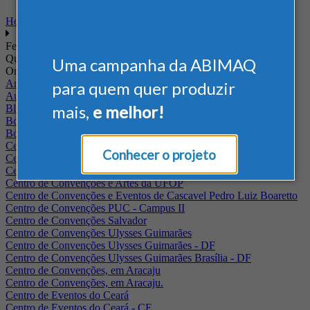
Home
Feiras
Quando
Uma campanha da ABIMAQ
Onde
Arena Jaguariuna
para quem quer produzir
Auditório Albano Franco - FIEPA
mais,
e melhor!
Blumenau - SC
BolognaFiere
Boulevard Olimpico - RJ
Centro Internacional de Convenções do Brasil, em Brasília
Conhecer o projeto
Centro de Convenções - SE
Centro de Convenções de Pernambuco - PE
Centro de Convenções e Artes da UFOP
Centro de Convenções e Eventos de Cascavel Pedro Luiz Boaretto
Centro de Convenções PUC - Campus II
Centro de Convenções Salvador
Centro de Convenções Ulysses Guimarães
Centro de Convenções Ulysses Guimarães - DF
Centro de Convenções Ulysses Guimarães Brasília - DF
Centro de Convenções, em Aracaju
Centro de Convenções, em Aracaju.
Centro de Eventos do Ceará
Centro de Eventos do Ceará - CE