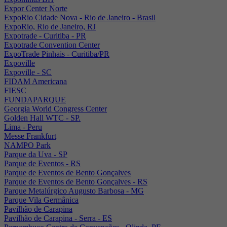
Expor Center Norte
ExpoRio Cidade Nova - Rio de Janeiro - Brasil
ExpoRio, Rio de Janeiro, RJ
Expotrade - Curitiba - PR
Expotrade Convention Center
ExpoTrade Pinhais - Curitiba/PR
Expoville
Expoville - SC
FIDAM Americana
FIESC
FUNDAPARQUE
Georgia World Congress Center
Golden Hall WTC - SP.
Lima - Peru
Messe Frankfurt
NAMPO Park
Parque da Uva - SP
Parque de Eventos - RS
Parque de Eventos de Bento Gonçalves
Parque de Eventos de Bento Gonçalves - RS
Parque Metalúrgico Augusto Barbosa - MG
Parque Vila Germânica
Pavilhão de Carapina
Pavilhão de Carapina - Serra - ES