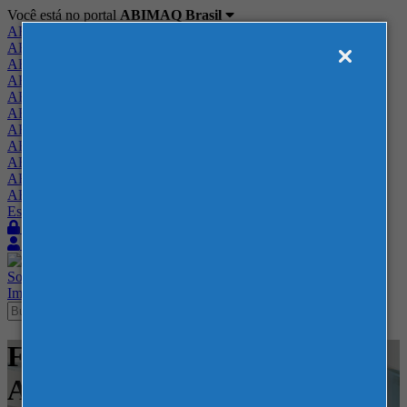
Você está no portal
ABIMAQ Brasil
ABIMAQ Brasil
ABIMAQ Minas Gerais
ABIMAQ Norte-Nordeste
ABIMAQ Paraná
ABIMAQ Piracicaba
ABIMAQ Ribeirão Preto
ABIMAQ Rio de Janeiro
ABIMAQ Rio Grande do Sul
ABIMAQ Santa Catarina
ABIMAQ São Paulo
ABIMAQ Vale do Paraíba
Escritório de Relações Governamentais
Login
Quero me associar
Sobre
Nossos Serviços
Agenda
Feiras
Cursos
Academia
Blog
Imprensa
Contato
Feiras - Expo Center Norte -
Agrícola