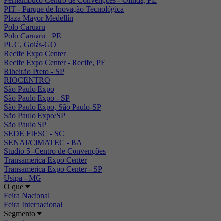
Pernambuco Centro de Convenções - Olinda, PE
PIT - Parque de Inovação Tecnológica
Plaza Mayor Medellín
Polo Caruaru
Polo Caruaru - PE
PUC, Goiás-GO
Recife Expo Center
Recife Expo Center - Recife, PE
Ribeirão Preto - SP
RIOCENTRO
São Paulo Expo
São Paulo Expo - SP
São Paulo Expo, São Paulo-SP
São Paulo Expo/SP
São Paulo SP
SEDE FIESC - SC
SENAI/CIMATEC - BA
Studio 5 -Centro de Convenções
Transamerica Expo Center
Transamerica Expo Center - SP
Usipa - MG
O que
Feira Nacional
Feira Internacional
Segmento