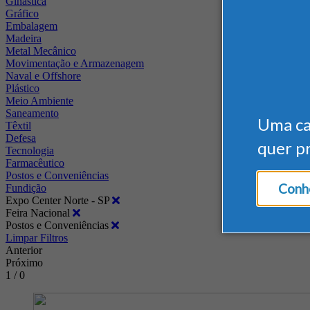
Ginástica
Gráfico
Embalagem
Madeira
Metal Mecânico
Movimentação e Armazenagem
Naval e Offshore
Plástico
Meio Ambiente
Saneamento
Uma c
Têxtil
Defesa
quer p
Tecnologia
Farmacêutico
Postos e Conveniências
Conhe
Fundição
Expo Center Norte - SP
Feira Nacional
Postos e Conveniências
Limpar Filtros
Anterior
Próximo
1 / 0