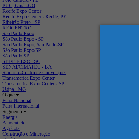
PUC, Goiás-GO
Recife Expo Center
Recife Expo Center - Recife, PE
Ribeirão Preto - SP
RIOCENTRO
São Paulo Expo
São Paulo Expo - SP
São Paulo Expo, São Paulo-SP
São Paulo Expo/SP
São Paulo SP
SEDE FIESC - SC
SENAI/CIMATEC - BA
Studio 5 -Centro de Convenções
Transamerica Expo Center
Transamerica Expo Center - SP
Usipa - MG
O que
Feira Nacional
Feira Internacional
Segmento
Energia
Alimentício
Agrícola
Construção e Mineração