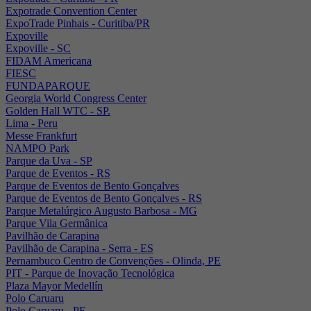
Expotrade Convention Center
ExpoTrade Pinhais - Curitiba/PR
Expoville
Expoville - SC
FIDAM Americana
FIESC
FUNDAPARQUE
Georgia World Congress Center
Golden Hall WTC - SP.
Lima - Peru
Messe Frankfurt
NAMPO Park
Parque da Uva - SP
Parque de Eventos - RS
Parque de Eventos de Bento Gonçalves
Parque de Eventos de Bento Gonçalves - RS
Parque Metalúrgico Augusto Barbosa - MG
Parque Vila Germânica
Pavilhão de Carapina
Pavilhão de Carapina - Serra - ES
Pernambuco Centro de Convenções - Olinda, PE
PIT - Parque de Inovação Tecnológica
Plaza Mayor Medellín
Polo Caruaru
Polo Caruaru - PE