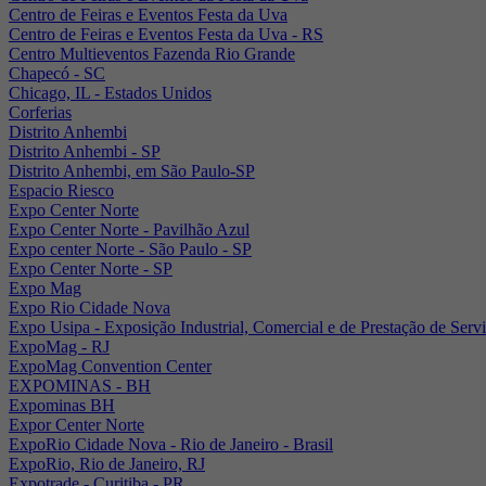
Centro de Feiras e Eventos Festa da Uva
Centro de Feiras e Eventos Festa da Uva - RS
Centro Multieventos Fazenda Rio Grande
Chapecó - SC
Chicago, IL - Estados Unidos
Corferias
Distrito Anhembi
Distrito Anhembi - SP
Distrito Anhembi, em São Paulo-SP
Espacio Riesco
Expo Center Norte
Expo Center Norte - Pavilhão Azul
Expo center Norte - São Paulo - SP
Expo Center Norte - SP
Expo Mag
Expo Rio Cidade Nova
Expo Usipa - Exposição Industrial, Comercial e de Prestação de Serv
ExpoMag - RJ
ExpoMag Convention Center
EXPOMINAS - BH
Expominas BH
Expor Center Norte
ExpoRio Cidade Nova - Rio de Janeiro - Brasil
ExpoRio, Rio de Janeiro, RJ
Expotrade - Curitiba - PR