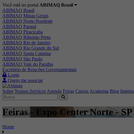
Você está no portal
ABIMAQ Brasil
ABIMAQ Brasil
ABIMAQ Minas Gerais
ABIMAQ Norte-Nordeste
ABIMAQ Paraná
ABIMAQ Piracicaba
ABIMAQ Ribeirão Preto
ABIMAQ Rio de Janeiro
ABIMAQ Rio Grande do Sul
ABIMAQ Santa Catarina
ABIMAQ São Paulo
ABIMAQ Vale do Paraíba
Escritório de Relações Governamentais
Login
Quero me associar
Sobre
Nossos Serviços
Agenda
Feiras
Cursos
Academia
Blog
Impren
Feiras - Expo Center Norte - SP 
Home