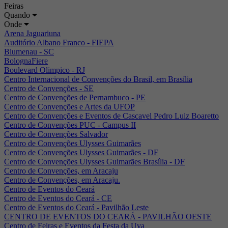
Feiras
Quando
Onde
Arena Jaguariuna
Auditório Albano Franco - FIEPA
Blumenau - SC
BolognaFiere
Boulevard Olimpico - RJ
Centro Internacional de Convenções do Brasil, em Brasília
Centro de Convenções - SE
Centro de Convenções de Pernambuco - PE
Centro de Convenções e Artes da UFOP
Centro de Convenções e Eventos de Cascavel Pedro Luiz Boaretto
Centro de Convenções PUC - Campus II
Centro de Convenções Salvador
Centro de Convenções Ulysses Guimarães
Centro de Convenções Ulysses Guimarães - DF
Centro de Convenções Ulysses Guimarães Brasília - DF
Centro de Convenções, em Aracaju
Centro de Convenções, em Aracaju.
Centro de Eventos do Ceará
Centro de Eventos do Ceará - CE
Centro de Eventos do Ceará - Pavilhão Leste
CENTRO DE EVENTOS DO CEARÁ - PAVILHÃO OESTE
Centro de Feiras e Eventos da Festa da Uva