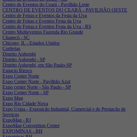
Centro de Eventos do Ceará - Pavilhão Leste
CENTRO DE EVENTOS DO CEARÁ - PAVILHÃO OESTE
Centro de Feiras e Eventos da Festa da Uva
Centro de Feiras e Eventos Festa da Uva
Centro de Feiras e Eventos Festa da Uva - RS
Centro Multieventos Fazenda Rio Grande
Chapecó - SC
Chicago, IL - Estados Unidos
Corferias
Distrito Anhembi
Distrito Anhembi - SP
Distrito Anhembi, em São Paulo-SP
Espacio Riesco
Expo Center Norte
Expo Center Norte - Pavilhão Azul
Expo center Norte - São Paulo - SP
Expo Center Norte - SP
Expo Mag
Expo Rio Cidade Nova
Expo Usipa - Exposição Industrial, Comercial e de Prestação de
Serviços
ExpoMag - RJ
ExpoMag Convention Center
EXPOMINAS - BH
Expominas BH