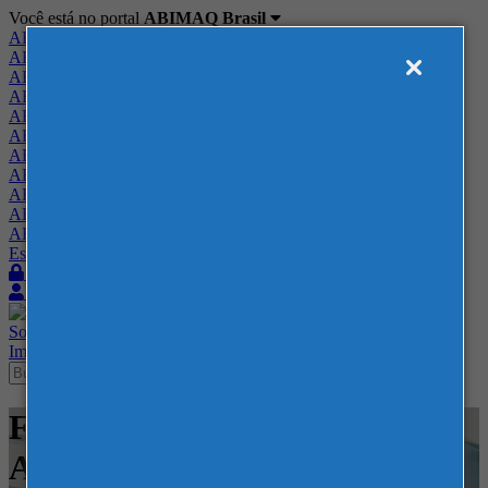
Você está no portal
ABIMAQ Brasil
ABIMAQ Brasil
ABIMAQ Minas Gerais
ABIMAQ Norte-Nordeste
ABIMAQ Paraná
ABIMAQ Piracicaba
ABIMAQ Ribeirão Preto
ABIMAQ Rio de Janeiro
ABIMAQ Rio Grande do Sul
ABIMAQ Santa Catarina
ABIMAQ São Paulo
ABIMAQ Vale do Paraíba
Escritório de Relações Governamentais
Login
Quero me associar
Sobre
Nossos Serviços
Agenda
Feiras
Cursos
Academia
Blog
Imprensa
Contato
Feiras - Espacio Riesco -
Agrícola