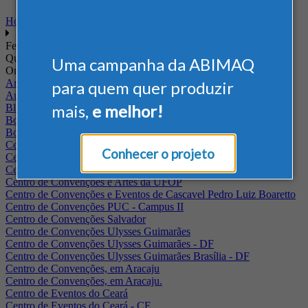
Home
Feiras
Quando
Uma campanha da ABIMAQ
Onde
Arena Jaguariuna
para quem quer produzir
Auditório Albano Franco - FIEPA
mais,
e melhor!
Blumenau - SC
BolognaFiere
Boulevard Olimpico - RJ
Centro Internacional de Convenções do Brasil, em Brasília
Conhecer o projeto
Centro de Convenções - SE
Centro de Convenções de Pernambuco - PE
Centro de Convenções e Artes da UFOP
Centro de Convenções e Eventos de Cascavel Pedro Luiz Boaretto
Centro de Convenções PUC - Campus II
Centro de Convenções Salvador
Centro de Convenções Ulysses Guimarães
Centro de Convenções Ulysses Guimarães - DF
Centro de Convenções Ulysses Guimarães Brasília - DF
Centro de Convenções, em Aracaju
Centro de Convenções, em Aracaju.
Centro de Eventos do Ceará
Centro de Eventos do Ceará - CE