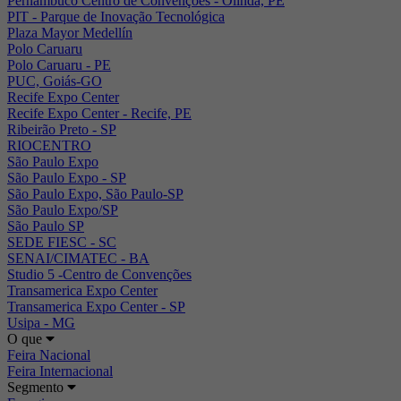
Pernambuco Centro de Convenções - Olinda, PE
PIT - Parque de Inovação Tecnológica
Plaza Mayor Medellín
Polo Caruaru
Polo Caruaru - PE
PUC, Goiás-GO
Recife Expo Center
Recife Expo Center - Recife, PE
Ribeirão Preto - SP
RIOCENTRO
São Paulo Expo
São Paulo Expo - SP
São Paulo Expo, São Paulo-SP
São Paulo Expo/SP
São Paulo SP
SEDE FIESC - SC
SENAI/CIMATEC - BA
Studio 5 -Centro de Convenções
Transamerica Expo Center
Transamerica Expo Center - SP
Usipa - MG
O que
Feira Nacional
Feira Internacional
Segmento