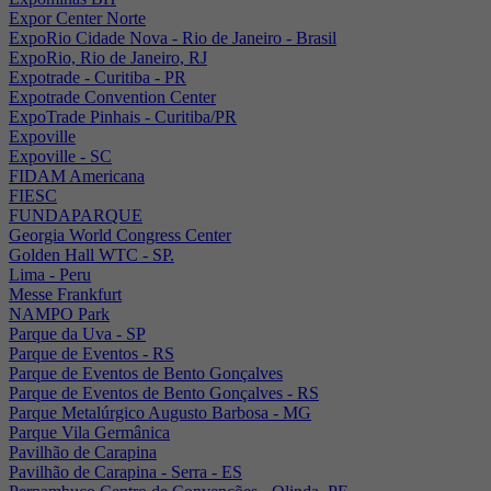
Expor Center Norte
ExpoRio Cidade Nova - Rio de Janeiro - Brasil
ExpoRio, Rio de Janeiro, RJ
Expotrade - Curitiba - PR
Expotrade Convention Center
ExpoTrade Pinhais - Curitiba/PR
Expoville
Expoville - SC
FIDAM Americana
FIESC
FUNDAPARQUE
Georgia World Congress Center
Golden Hall WTC - SP.
Lima - Peru
Messe Frankfurt
NAMPO Park
Parque da Uva - SP
Parque de Eventos - RS
Parque de Eventos de Bento Gonçalves
Parque de Eventos de Bento Gonçalves - RS
Parque Metalúrgico Augusto Barbosa - MG
Parque Vila Germânica
Pavilhão de Carapina
Pavilhão de Carapina - Serra - ES