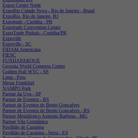
Expor Center Norte
ExpoRio Cidade Nova - Rio de Janeiro - Brasil
ExpoRio, Rio de Janeiro, RJ
Expotrade - Curitiba - PR
Expotrade Convention Center
ExpoTrade Pinhais - Curitiba/PR
Expoville
Expoville - SC
FIDAM Americana
FIESC
FUNDAPARQUE
Georgia World Congress Center
Golden Hall WTC - SP.
Lima - Peru
Messe Frankfurt
NAMPO Park
Parque da Uva - SP
Parque de Eventos - RS
Parque de Eventos de Bento Gonçalves
Parque de Eventos de Bento Gonçalves - RS
Parque Metalúrgico Augusto Barbosa - MG
Parque Vila Germânica
Pavilhão de Carapina
Pavilhão de Carapina - Serra - ES