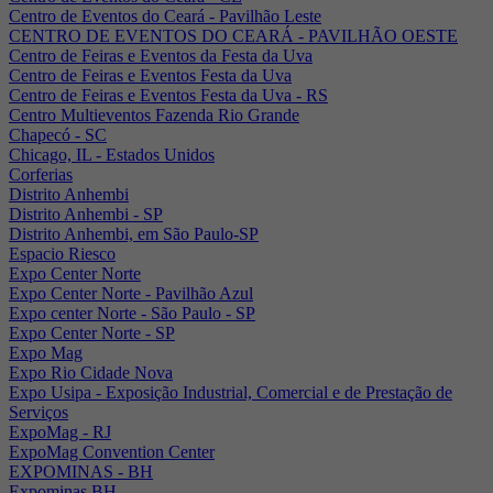
Centro de Eventos do Ceará - Pavilhão Leste
CENTRO DE EVENTOS DO CEARÁ - PAVILHÃO OESTE
Centro de Feiras e Eventos da Festa da Uva
Centro de Feiras e Eventos Festa da Uva
Centro de Feiras e Eventos Festa da Uva - RS
Centro Multieventos Fazenda Rio Grande
Chapecó - SC
Chicago, IL - Estados Unidos
Corferias
Distrito Anhembi
Distrito Anhembi - SP
Distrito Anhembi, em São Paulo-SP
Espacio Riesco
Expo Center Norte
Expo Center Norte - Pavilhão Azul
Expo center Norte - São Paulo - SP
Expo Center Norte - SP
Expo Mag
Expo Rio Cidade Nova
Expo Usipa - Exposição Industrial, Comercial e de Prestação de
Serviços
ExpoMag - RJ
ExpoMag Convention Center
EXPOMINAS - BH
Expominas BH