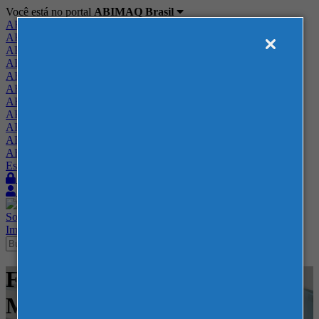
Você está no portal
ABIMAQ Brasil
ABIMAQ Brasil
ABIMAQ Minas Gerais
ABIMAQ Norte-Nordeste
ABIMAQ Paraná
ABIMAQ Piracicaba
ABIMAQ Ribeirão Preto
ABIMAQ Rio de Janeiro
ABIMAQ Rio Grande do Sul
ABIMAQ Santa Catarina
ABIMAQ São Paulo
ABIMAQ Vale do Paraíba
Escritório de Relações Governamentais
Login
Quero me associar
Sobre
Nossos Serviços
Agenda
Feiras
Cursos
Academia
Blog
Imprensa
Contato
Feiras - EXPOMINAS - BH -
Metal Mecânico