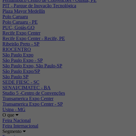
Pernambuco Centro de Convenções - Olinda, PE
PIT - Parque de Inovação Tecnológica
Plaza Mayor Medellín
Polo Caruaru
Polo Caruaru - PE
PUC, Goiás-GO
Recife Expo Center
Recife Expo Center - Recife, PE
Ribeirão Preto - SP
RIOCENTRO
São Paulo Expo
São Paulo Expo - SP
São Paulo Expo, São Paulo-SP
São Paulo Expo/SP
São Paulo SP
SEDE FIESC - SC
SENAI/CIMATEC - BA
Studio 5 -Centro de Convenções
Transamerica Expo Center
Transamerica Expo Center - SP
Usipa - MG
O que
Feira Nacional
Feira Internacional
Segmento