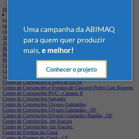
Home
Feiras
Quando
Uma campanha da ABIMAQ
Onde
Arena Jaguariuna
para quem quer produzir
Auditório Albano Franco - FIEPA
mais,
e melhor!
Blumenau - SC
BolognaFiere
Boulevard Olimpico - RJ
Centro Internacional de Convenções do Brasil, em Brasília
Conhecer o projeto
Centro de Convenções - SE
Centro de Convenções de Pernambuco - PE
Centro de Convenções e Artes da UFOP
Centro de Convenções e Eventos de Cascavel Pedro Luiz Boaretto
Centro de Convenções PUC - Campus II
Centro de Convenções Salvador
Centro de Convenções Ulysses Guimarães
Centro de Convenções Ulysses Guimarães - DF
Centro de Convenções Ulysses Guimarães Brasília - DF
Centro de Convenções, em Aracaju
Centro de Convenções, em Aracaju.
Centro de Eventos do Ceará
Centro de Eventos do Ceará - CE