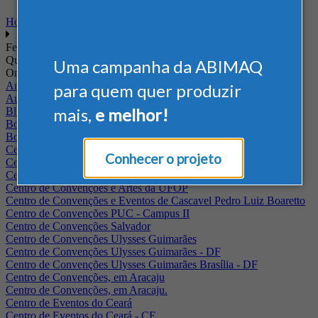
Home
Feiras
Quando
Uma campanha da ABIMAQ
Onde
Arena Jaguariuna
para quem quer produzir
Auditório Albano Franco - FIEPA
mais,
e melhor!
Blumenau - SC
BolognaFiere
Boulevard Olimpico - RJ
Centro Internacional de Convenções do Brasil, em Brasília
Conhecer o projeto
Centro de Convenções - SE
Centro de Convenções de Pernambuco - PE
Centro de Convenções e Artes da UFOP
Centro de Convenções e Eventos de Cascavel Pedro Luiz Boaretto
Centro de Convenções PUC - Campus II
Centro de Convenções Salvador
Centro de Convenções Ulysses Guimarães
Centro de Convenções Ulysses Guimarães - DF
Centro de Convenções Ulysses Guimarães Brasília - DF
Centro de Convenções, em Aracaju
Centro de Convenções, em Aracaju.
Centro de Eventos do Ceará
Centro de Eventos do Ceará - CE