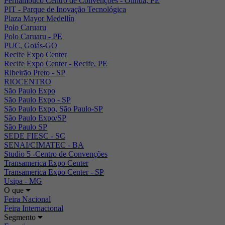
Pernambuco Centro de Convenções - Olinda, PE
PIT - Parque de Inovação Tecnológica
Plaza Mayor Medellín
Polo Caruaru
Polo Caruaru - PE
PUC, Goiás-GO
Recife Expo Center
Recife Expo Center - Recife, PE
Ribeirão Preto - SP
RIOCENTRO
São Paulo Expo
São Paulo Expo - SP
São Paulo Expo, São Paulo-SP
São Paulo Expo/SP
São Paulo SP
SEDE FIESC - SC
SENAI/CIMATEC - BA
Studio 5 -Centro de Convenções
Transamerica Expo Center
Transamerica Expo Center - SP
Usipa - MG
O que
Feira Nacional
Feira Internacional
Segmento