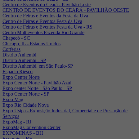
Centro de Eventos do Ceará - Pavilhão Leste
CENTRO DE EVENTOS DO CEARÁ - PAVILHÃO OESTE
Centro de Feiras e Eventos da Festa da Uva
Centro de Feiras e Eventos Festa da Uva
Centro de Feiras e Eventos Festa da Uva - RS
Centro Multieventos Fazenda Rio Grande
Chapecó - SC
Chicago, IL - Estados Unidos
Corferias
Distrito Anhembi
Distrito Anhembi - SP
Distrito Anhembi, em São Paulo-SP
Espacio Riesco
Expo Center Norte
Expo Center Norte - Pavilhão Azul
Expo center Norte - São Paulo - SP
Expo Center Norte - SP
Expo Mag
Expo Rio Cidade Nova
Expo Usipa - Exposição Industrial, Comercial e de Prestação de
Serviços
ExpoMag - RJ
ExpoMag Convention Center
EXPOMINAS - BH
Expominas BH