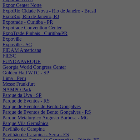
Expor Center Norte
ExpoRio Cidade Nova - Rio de Janeiro - Brasil
ExpoRio, Rio de Janeiro, RJ
Expotrade - Curitiba - PR
Expotrade Convention Center
ExpoTrade Pinhais - Curitiba/PR
Expoville
Expoville - SC
FIDAM Americana
FIESC
FUNDAPARQUE
Georgia World Congress Center
Golden Hall WTC - SP.
Lima - Peru
Messe Frankfurt
NAMPO Park
Parque da Uva - SP
Parque de Eventos - RS
Parque de Eventos de Bento Gonçalves
Parque de Eventos de Bento Gonçalves - RS
Parque Metalúrgico Augusto Barbosa - MG
Parque Vila Germânica
Pavilhão de Carapina
Pavilhão de Carapina - Serra - ES