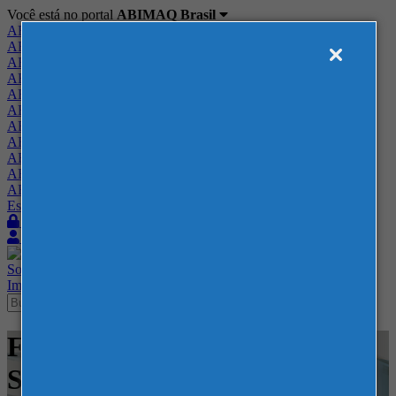
Você está no portal
ABIMAQ Brasil
ABIMAQ Brasil
ABIMAQ Minas Gerais
ABIMAQ Norte-Nordeste
ABIMAQ Paraná
ABIMAQ Piracicaba
ABIMAQ Ribeirão Preto
ABIMAQ Rio de Janeiro
ABIMAQ Rio Grande do Sul
ABIMAQ Santa Catarina
ABIMAQ São Paulo
ABIMAQ Vale do Paraíba
Escritório de Relações Governamentais
Login
Quero me associar
Sobre
Nossos Serviços
Agenda
Feiras
Cursos
Academia
Blog
Imprensa
Contato
Feiras - Distrito Anhembi -
Saneamento