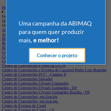
Home
Feiras
Quando
Uma campanha da ABIMAQ
Onde
Arena Jaguariuna
para quem quer produzir
Auditório Albano Franco - FIEPA
mais,
e melhor!
Blumenau - SC
BolognaFiere
Boulevard Olimpico - RJ
Centro Internacional de Convenções do Brasil, em Brasília
Conhecer o projeto
Centro de Convenções - SE
Centro de Convenções de Pernambuco - PE
Centro de Convenções e Artes da UFOP
Centro de Convenções e Eventos de Cascavel Pedro Luiz Boaretto
Centro de Convenções PUC - Campus II
Centro de Convenções Salvador
Centro de Convenções Ulysses Guimarães
Centro de Convenções Ulysses Guimarães - DF
Centro de Convenções Ulysses Guimarães Brasília - DF
Centro de Convenções, em Aracaju
Centro de Convenções, em Aracaju.
Centro de Eventos do Ceará
Centro de Eventos do Ceará - CE