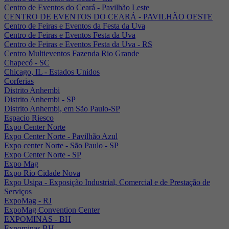
Centro de Eventos do Ceará - Pavilhão Leste
CENTRO DE EVENTOS DO CEARÁ - PAVILHÃO OESTE
Centro de Feiras e Eventos da Festa da Uva
Centro de Feiras e Eventos Festa da Uva
Centro de Feiras e Eventos Festa da Uva - RS
Centro Multieventos Fazenda Rio Grande
Chapecó - SC
Chicago, IL - Estados Unidos
Corferias
Distrito Anhembi
Distrito Anhembi - SP
Distrito Anhembi, em São Paulo-SP
Espacio Riesco
Expo Center Norte
Expo Center Norte - Pavilhão Azul
Expo center Norte - São Paulo - SP
Expo Center Norte - SP
Expo Mag
Expo Rio Cidade Nova
Expo Usipa - Exposição Industrial, Comercial e de Prestação de
Serviços
ExpoMag - RJ
ExpoMag Convention Center
EXPOMINAS - BH
Expominas BH