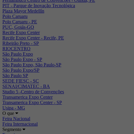
Pernambuco Centro de Convenções - Olinda, PE
PIT - Parque de Inovação Tecnológica
Plaza Mayor Medellín
Polo Caruaru
Polo Caruaru - PE
PUC, Goiás-GO
Recife Expo Center
Recife Expo Center - Recife, PE
Ribeirão Preto - SP
RIOCENTRO
São Paulo Expo
São Paulo Expo - SP
São Paulo Expo, São Paulo-SP
São Paulo Expo/SP
São Paulo SP
SEDE FIESC - SC
SENAI/CIMATEC - BA
Studio 5 -Centro de Convenções
Transamerica Expo Center
Transamerica Expo Center - SP
Usipa - MG
O que
Feira Nacional
Feira Internacional
Segmento