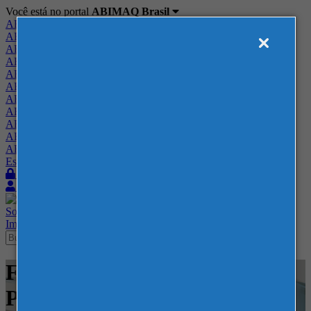
Você está no portal
ABIMAQ Brasil
ABIMAQ Brasil
ABIMAQ Minas Gerais
ABIMAQ Norte-Nordeste
ABIMAQ Paraná
ABIMAQ Piracicaba
ABIMAQ Ribeirão Preto
ABIMAQ Rio de Janeiro
ABIMAQ Rio Grande do Sul
ABIMAQ Santa Catarina
ABIMAQ São Paulo
ABIMAQ Vale do Paraíba
Escritório de Relações Governamentais
Login
Quero me associar
Sobre
Nossos Serviços
Agenda
Feiras
Cursos
Academia
Blog
Imprensa
Contato
Feiras - Distrito Anhembi -
Plástico