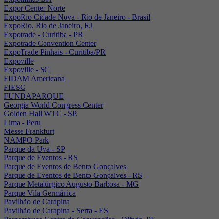
Expor Center Norte
ExpoRio Cidade Nova - Rio de Janeiro - Brasil
ExpoRio, Rio de Janeiro, RJ
Expotrade - Curitiba - PR
Expotrade Convention Center
ExpoTrade Pinhais - Curitiba/PR
Expoville
Expoville - SC
FIDAM Americana
FIESC
FUNDAPARQUE
Georgia World Congress Center
Golden Hall WTC - SP.
Lima - Peru
Messe Frankfurt
NAMPO Park
Parque da Uva - SP
Parque de Eventos - RS
Parque de Eventos de Bento Gonçalves
Parque de Eventos de Bento Gonçalves - RS
Parque Metalúrgico Augusto Barbosa - MG
Parque Vila Germânica
Pavilhão de Carapina
Pavilhão de Carapina - Serra - ES