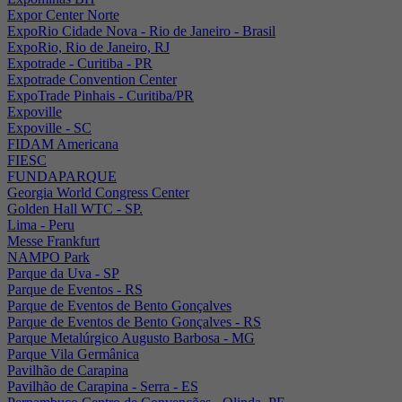
Expor Center Norte
ExpoRio Cidade Nova - Rio de Janeiro - Brasil
ExpoRio, Rio de Janeiro, RJ
Expotrade - Curitiba - PR
Expotrade Convention Center
ExpoTrade Pinhais - Curitiba/PR
Expoville
Expoville - SC
FIDAM Americana
FIESC
FUNDAPARQUE
Georgia World Congress Center
Golden Hall WTC - SP.
Lima - Peru
Messe Frankfurt
NAMPO Park
Parque da Uva - SP
Parque de Eventos - RS
Parque de Eventos de Bento Gonçalves
Parque de Eventos de Bento Gonçalves - RS
Parque Metalúrgico Augusto Barbosa - MG
Parque Vila Germânica
Pavilhão de Carapina
Pavilhão de Carapina - Serra - ES