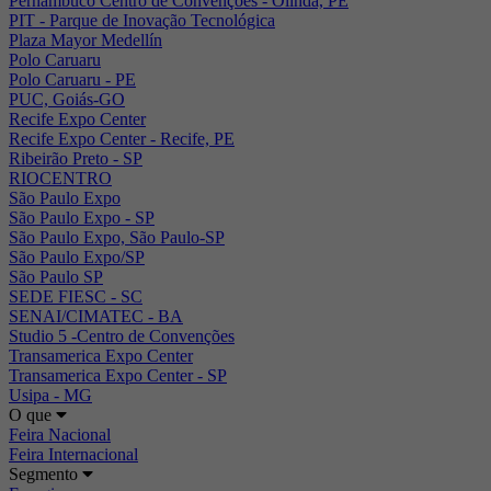
Pernambuco Centro de Convenções - Olinda, PE
PIT - Parque de Inovação Tecnológica
Plaza Mayor Medellín
Polo Caruaru
Polo Caruaru - PE
PUC, Goiás-GO
Recife Expo Center
Recife Expo Center - Recife, PE
Ribeirão Preto - SP
RIOCENTRO
São Paulo Expo
São Paulo Expo - SP
São Paulo Expo, São Paulo-SP
São Paulo Expo/SP
São Paulo SP
SEDE FIESC - SC
SENAI/CIMATEC - BA
Studio 5 -Centro de Convenções
Transamerica Expo Center
Transamerica Expo Center - SP
Usipa - MG
O que
Feira Nacional
Feira Internacional
Segmento