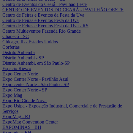
Centro de Eventos do Ceará - Pavilhão Leste
CENTRO DE EVENTOS DO CEARÁ - PAVILHÃO OESTE
Centro de Feiras e Eventos da Festa da Uva
Centro de Feiras e Eventos Festa da Uva
Centro de Feiras e Eventos Festa da Uva - RS
Centro Multieventos Fazenda Rio Grande
Chapecó - SC
Chicago, IL - Estados Unidos
Corferias
Distrito Anhembi
Distrito Anhembi - SP
Distrito Anhembi, em São Paulo-SP
Espacio Riesco
Expo Center Norte
Expo Center Norte - Pavilhão Azul
Expo center Norte - São Paulo - SP
Expo Center Norte - SP
Expo Mag
Expo Rio Cidade Nova
Expo Usipa - Exposição Industrial, Comercial e de Prestação de
Serviços
ExpoMag - RJ
ExpoMag Convention Center
EXPOMINAS - BH
Expominas BH