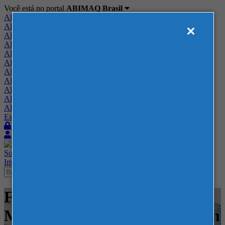
Você está no portal
ABIMAQ Brasil
ABIMAQ Brasil
ABIMAQ Minas Gerais
ABIMAQ Norte-Nordeste
ABIMAQ Paraná
ABIMAQ Piracicaba
ABIMAQ Ribeirão Preto
ABIMAQ Rio de Janeiro
ABIMAQ Rio Grande do Sul
ABIMAQ Santa Catarina
ABIMAQ São Paulo
ABIMAQ Vale do Paraíba
Escritório de Relações Governamentais
Login
Quero me associar
Sobre
Nossos Serviços
Agenda
Feiras
Cursos
Academia
Blog
Imprensa
Contato
Feiras - Distrito Anhembi -
Movimentação e Armazenagem