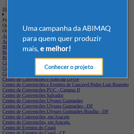
Home
Feiras
Quando
Uma campanha da ABIMAQ
Onde
Arena Jaguariuna
para quem quer produzir
Auditório Albano Franco - FIEPA
mais,
e melhor!
Blumenau - SC
BolognaFiere
Boulevard Olimpico - RJ
Centro Internacional de Convenções do Brasil, em Brasília
Conhecer o projeto
Centro de Convenções - SE
Centro de Convenções de Pernambuco - PE
Centro de Convenções e Artes da UFOP
Centro de Convenções e Eventos de Cascavel Pedro Luiz Boaretto
Centro de Convenções PUC - Campus II
Centro de Convenções Salvador
Centro de Convenções Ulysses Guimarães
Centro de Convenções Ulysses Guimarães - DF
Centro de Convenções Ulysses Guimarães Brasília - DF
Centro de Convenções, em Aracaju
Centro de Convenções, em Aracaju.
Centro de Eventos do Ceará
Centro de Eventos do Ceará - CE