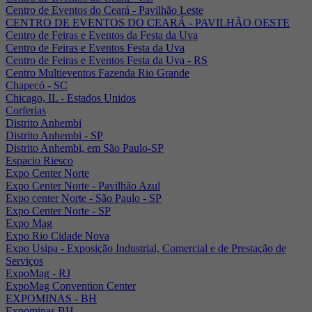
Centro de Eventos do Ceará - Pavilhão Leste
CENTRO DE EVENTOS DO CEARÁ - PAVILHÃO OESTE
Centro de Feiras e Eventos da Festa da Uva
Centro de Feiras e Eventos Festa da Uva
Centro de Feiras e Eventos Festa da Uva - RS
Centro Multieventos Fazenda Rio Grande
Chapecó - SC
Chicago, IL - Estados Unidos
Corferias
Distrito Anhembi
Distrito Anhembi - SP
Distrito Anhembi, em São Paulo-SP
Espacio Riesco
Expo Center Norte
Expo Center Norte - Pavilhão Azul
Expo center Norte - São Paulo - SP
Expo Center Norte - SP
Expo Mag
Expo Rio Cidade Nova
Expo Usipa - Exposição Industrial, Comercial e de Prestação de
Serviços
ExpoMag - RJ
ExpoMag Convention Center
EXPOMINAS - BH
Expominas BH