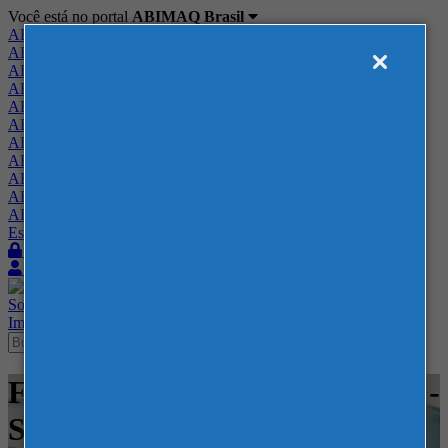
Você está no portal
ABIMAQ Brasil
ABIMAQ Brasil
ABIMAQ Minas Gerais
ABIMAQ Norte-Nordeste
ABIMAQ Paraná
ABIMAQ Piracicaba
ABIMAQ Ribeirão Preto
ABIMAQ Rio de Janeiro
ABIMAQ Rio Grande do Sul
ABIMAQ Santa Catarina
ABIMAQ São Paulo
ABIMAQ Vale do Paraíba
Escritório de Relações Governamentais
Login
Quero me associar
Sobre
Nossos Serviços
Agenda
Feiras
Cursos
Academia
Blog
Imprensa
Contato
Feiras - Distrito Anhembi - SP -
Saneamento