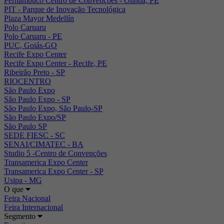
Pernambuco Centro de Convenções - Olinda, PE
PIT - Parque de Inovação Tecnológica
Plaza Mayor Medellín
Polo Caruaru
Polo Caruaru - PE
PUC, Goiás-GO
Recife Expo Center
Recife Expo Center - Recife, PE
Ribeirão Preto - SP
RIOCENTRO
São Paulo Expo
São Paulo Expo - SP
São Paulo Expo, São Paulo-SP
São Paulo Expo/SP
São Paulo SP
SEDE FIESC - SC
SENAI/CIMATEC - BA
Studio 5 -Centro de Convenções
Transamerica Expo Center
Transamerica Expo Center - SP
Usipa - MG
O que
Feira Nacional
Feira Internacional
Segmento