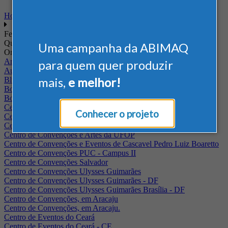
Home
Feiras
Quando
Uma campanha da ABIMAQ
Onde
Arena Jaguariuna
para quem quer produzir
Auditório Albano Franco - FIEPA
mais,
e melhor!
Blumenau - SC
BolognaFiere
Boulevard Olimpico - RJ
Centro Internacional de Convenções do Brasil, em Brasília
Conhecer o projeto
Centro de Convenções - SE
Centro de Convenções de Pernambuco - PE
Centro de Convenções e Artes da UFOP
Centro de Convenções e Eventos de Cascavel Pedro Luiz Boaretto
Centro de Convenções PUC - Campus II
Centro de Convenções Salvador
Centro de Convenções Ulysses Guimarães
Centro de Convenções Ulysses Guimarães - DF
Centro de Convenções Ulysses Guimarães Brasília - DF
Centro de Convenções, em Aracaju
Centro de Convenções, em Aracaju.
Centro de Eventos do Ceará
Centro de Eventos do Ceará - CE