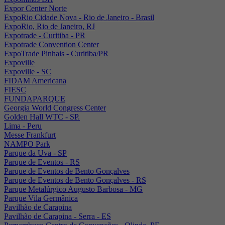
Expor Center Norte
ExpoRio Cidade Nova - Rio de Janeiro - Brasil
ExpoRio, Rio de Janeiro, RJ
Expotrade - Curitiba - PR
Expotrade Convention Center
ExpoTrade Pinhais - Curitiba/PR
Expoville
Expoville - SC
FIDAM Americana
FIESC
FUNDAPARQUE
Georgia World Congress Center
Golden Hall WTC - SP.
Lima - Peru
Messe Frankfurt
NAMPO Park
Parque da Uva - SP
Parque de Eventos - RS
Parque de Eventos de Bento Gonçalves
Parque de Eventos de Bento Gonçalves - RS
Parque Metalúrgico Augusto Barbosa - MG
Parque Vila Germânica
Pavilhão de Carapina
Pavilhão de Carapina - Serra - ES