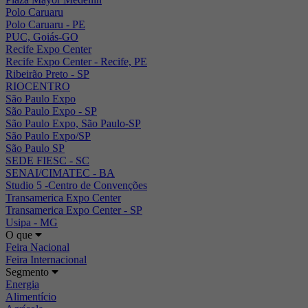
Polo Caruaru
Polo Caruaru - PE
PUC, Goiás-GO
Recife Expo Center
Recife Expo Center - Recife, PE
Ribeirão Preto - SP
RIOCENTRO
São Paulo Expo
São Paulo Expo - SP
São Paulo Expo, São Paulo-SP
São Paulo Expo/SP
São Paulo SP
SEDE FIESC - SC
SENAI/CIMATEC - BA
Studio 5 -Centro de Convenções
Transamerica Expo Center
Transamerica Expo Center - SP
Usipa - MG
O que
Feira Nacional
Feira Internacional
Segmento
Energia
Alimentício