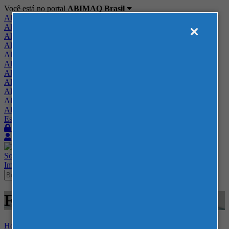
Você está no portal
ABIMAQ Brasil
ABIMAQ Brasil
ABIMAQ Minas Gerais
ABIMAQ Norte-Nordeste
ABIMAQ Paraná
ABIMAQ Piracicaba
ABIMAQ Ribeirão Preto
ABIMAQ Rio de Janeiro
ABIMAQ Rio Grande do Sul
ABIMAQ Santa Catarina
ABIMAQ São Paulo
ABIMAQ Vale do Paraíba
Escritório de Relações Governamentais
Login
Quero me associar
Sobre
Nossos Serviços
Agenda
Feiras
Cursos
Academia
Blog
Imprensa
Contato
Feiras - Corferias - Energia
Home