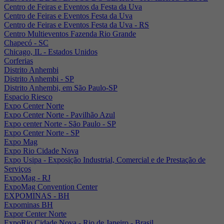
Centro de Feiras e Eventos da Festa da Uva
Centro de Feiras e Eventos Festa da Uva
Centro de Feiras e Eventos Festa da Uva - RS
Centro Multieventos Fazenda Rio Grande
Chapecó - SC
Chicago, IL - Estados Unidos
Corferias
Distrito Anhembi
Distrito Anhembi - SP
Distrito Anhembi, em São Paulo-SP
Espacio Riesco
Expo Center Norte
Expo Center Norte - Pavilhão Azul
Expo center Norte - São Paulo - SP
Expo Center Norte - SP
Expo Mag
Expo Rio Cidade Nova
Expo Usipa - Exposição Industrial, Comercial e de Prestação de
Serviços
ExpoMag - RJ
ExpoMag Convention Center
EXPOMINAS - BH
Expominas BH
Expor Center Norte
ExpoRio Cidade Nova - Rio de Janeiro - Brasil