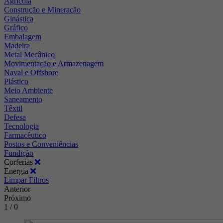
Agrícola
Construção e Mineração
Ginástica
Gráfico
Embalagem
Madeira
Metal Mecânico
Movimentação e Armazenagem
Naval e Offshore
Plástico
Meio Ambiente
Saneamento
Têxtil
Defesa
Tecnologia
Farmacêutico
Postos e Conveniências
Fundição
Corferias
Energia
Limpar Filtros
Anterior
Próximo
1 / 0