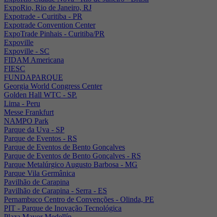
ExpoRio, Rio de Janeiro, RJ
Expotrade - Curitiba - PR
Expotrade Convention Center
ExpoTrade Pinhais - Curitiba/PR
Expoville
Expoville - SC
FIDAM Americana
FIESC
FUNDAPARQUE
Georgia World Congress Center
Golden Hall WTC - SP.
Lima - Peru
Messe Frankfurt
NAMPO Park
Parque da Uva - SP
Parque de Eventos - RS
Parque de Eventos de Bento Gonçalves
Parque de Eventos de Bento Gonçalves - RS
Parque Metalúrgico Augusto Barbosa - MG
Parque Vila Germânica
Pavilhão de Carapina
Pavilhão de Carapina - Serra - ES
Pernambuco Centro de Convenções - Olinda, PE
PIT - Parque de Inovação Tecnológica
Plaza Mayor Medellín