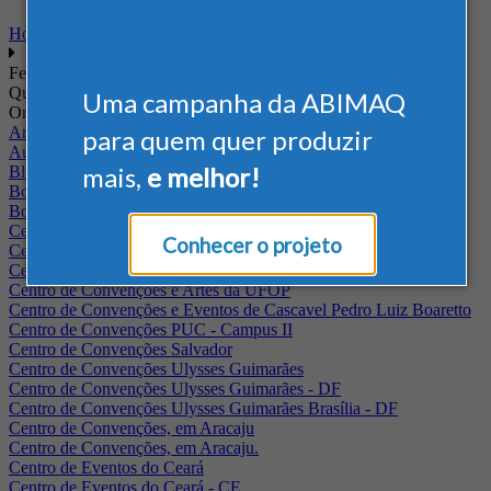
Home
Feiras
Quando
Uma campanha da ABIMAQ
Onde
Arena Jaguariuna
para quem quer produzir
Auditório Albano Franco - FIEPA
mais,
e melhor!
Blumenau - SC
BolognaFiere
Boulevard Olimpico - RJ
Centro Internacional de Convenções do Brasil, em Brasília
Conhecer o projeto
Centro de Convenções - SE
Centro de Convenções de Pernambuco - PE
Centro de Convenções e Artes da UFOP
Centro de Convenções e Eventos de Cascavel Pedro Luiz Boaretto
Centro de Convenções PUC - Campus II
Centro de Convenções Salvador
Centro de Convenções Ulysses Guimarães
Centro de Convenções Ulysses Guimarães - DF
Centro de Convenções Ulysses Guimarães Brasília - DF
Centro de Convenções, em Aracaju
Centro de Convenções, em Aracaju.
Centro de Eventos do Ceará
Centro de Eventos do Ceará - CE