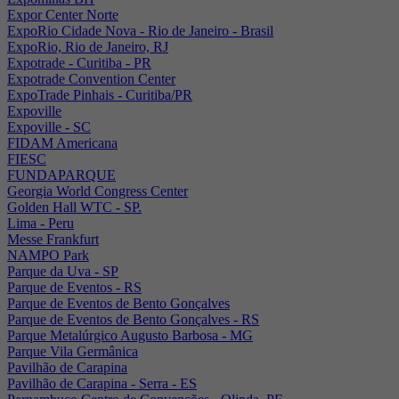
Expor Center Norte
ExpoRio Cidade Nova - Rio de Janeiro - Brasil
ExpoRio, Rio de Janeiro, RJ
Expotrade - Curitiba - PR
Expotrade Convention Center
ExpoTrade Pinhais - Curitiba/PR
Expoville
Expoville - SC
FIDAM Americana
FIESC
FUNDAPARQUE
Georgia World Congress Center
Golden Hall WTC - SP.
Lima - Peru
Messe Frankfurt
NAMPO Park
Parque da Uva - SP
Parque de Eventos - RS
Parque de Eventos de Bento Gonçalves
Parque de Eventos de Bento Gonçalves - RS
Parque Metalúrgico Augusto Barbosa - MG
Parque Vila Germânica
Pavilhão de Carapina
Pavilhão de Carapina - Serra - ES