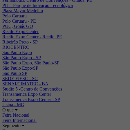
Pernambuco Centro de Convenções - Olinda, PE
PIT - Parque de Inovação Tecnológica
Plaza Mayor Medellín
Polo Caruaru
Polo Caruaru - PE
PUC, Goiás-GO
Recife Expo Center
Recife Expo Center - Recife, PE
Ribeirão Preto - SP
RIOCENTRO
São Paulo Expo
São Paulo Expo - SP
São Paulo Expo, São Paulo-SP
São Paulo Expo/SP
São Paulo SP
SEDE FIESC - SC
SENAI/CIMATEC - BA
Studio 5 -Centro de Convenções
Transamerica Expo Center
Transamerica Expo Center - SP
Usipa - MG
O que
Feira Nacional
Feira Internacional
Segmento