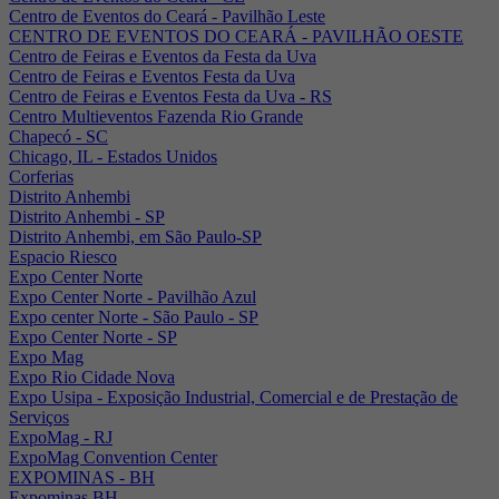
Centro de Eventos do Ceará - Pavilhão Leste
CENTRO DE EVENTOS DO CEARÁ - PAVILHÃO OESTE
Centro de Feiras e Eventos da Festa da Uva
Centro de Feiras e Eventos Festa da Uva
Centro de Feiras e Eventos Festa da Uva - RS
Centro Multieventos Fazenda Rio Grande
Chapecó - SC
Chicago, IL - Estados Unidos
Corferias
Distrito Anhembi
Distrito Anhembi - SP
Distrito Anhembi, em São Paulo-SP
Espacio Riesco
Expo Center Norte
Expo Center Norte - Pavilhão Azul
Expo center Norte - São Paulo - SP
Expo Center Norte - SP
Expo Mag
Expo Rio Cidade Nova
Expo Usipa - Exposição Industrial, Comercial e de Prestação de
Serviços
ExpoMag - RJ
ExpoMag Convention Center
EXPOMINAS - BH
Expominas BH