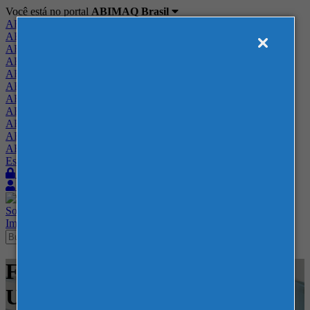
Você está no portal
ABIMAQ Brasil
ABIMAQ Brasil
ABIMAQ Minas Gerais
ABIMAQ Norte-Nordeste
ABIMAQ Paraná
ABIMAQ Piracicaba
ABIMAQ Ribeirão Preto
ABIMAQ Rio de Janeiro
ABIMAQ Rio Grande do Sul
ABIMAQ Santa Catarina
ABIMAQ São Paulo
ABIMAQ Vale do Paraíba
Escritório de Relações Governamentais
Login
Quero me associar
Sobre
Nossos Serviços
Agenda
Feiras
Cursos
Academia
Blog
Imprensa
Contato
Feiras - Chicago, IL - Estados
Unidos - Fundição