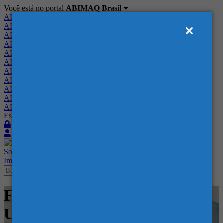
Você está no portal
ABIMAQ Brasil
ABIMAQ Brasil
ABIMAQ Minas Gerais
ABIMAQ Norte-Nordeste
ABIMAQ Paraná
ABIMAQ Piracicaba
ABIMAQ Ribeirão Preto
ABIMAQ Rio de Janeiro
ABIMAQ Rio Grande do Sul
ABIMAQ Santa Catarina
ABIMAQ São Paulo
ABIMAQ Vale do Paraíba
Escritório de Relações Governamentais
Login
Quero me associar
Sobre
Nossos Serviços
Agenda
Feiras
Cursos
Academia
Blog
Imprensa
Contato
Feiras - Chicago, IL - Estados
Unidos - Plástico