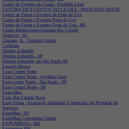
Centro de Eventos do Ceará - Pavilhão Leste
CENTRO DE EVENTOS DO CEARÁ - PAVILHÃO OESTE
Centro de Feiras e Eventos da Festa da Uva
Centro de Feiras e Eventos Festa da Uva
Centro de Feiras e Eventos Festa da Uva - RS
Centro Multieventos Fazenda Rio Grande
Chapecó - SC
Chicago, IL - Estados Unidos
Corferias
Distrito Anhembi
Distrito Anhembi - SP
Distrito Anhembi, em São Paulo-SP
Espacio Riesco
Expo Center Norte
Expo Center Norte - Pavilhão Azul
Expo center Norte - São Paulo - SP
Expo Center Norte - SP
Expo Mag
Expo Rio Cidade Nova
Expo Usipa - Exposição Industrial, Comercial e de Prestação de
Serviços
ExpoMag - RJ
ExpoMag Convention Center
EXPOMINAS - BH
Expominas BH