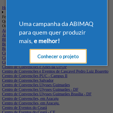
Home
Feiras
Quando
Uma campanha da ABIMAQ
Onde
Arena Jaguariuna
para quem quer produzir
Auditório Albano Franco - FIEPA
mais,
e melhor!
Blumenau - SC
BolognaFiere
Boulevard Olimpico - RJ
Centro Internacional de Convenções do Brasil, em Brasília
Conhecer o projeto
Centro de Convenções - SE
Centro de Convenções de Pernambuco - PE
Centro de Convenções e Artes da UFOP
Centro de Convenções e Eventos de Cascavel Pedro Luiz Boaretto
Centro de Convenções PUC - Campus II
Centro de Convenções Salvador
Centro de Convenções Ulysses Guimarães
Centro de Convenções Ulysses Guimarães - DF
Centro de Convenções Ulysses Guimarães Brasília - DF
Centro de Convenções, em Aracaju
Centro de Convenções, em Aracaju.
Centro de Eventos do Ceará
Centro de Eventos do Ceará - CE