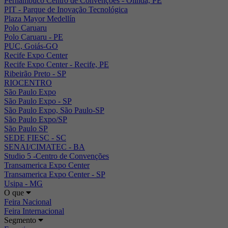
Pernambuco Centro de Convenções - Olinda, PE
PIT - Parque de Inovação Tecnológica
Plaza Mayor Medellín
Polo Caruaru
Polo Caruaru - PE
PUC, Goiás-GO
Recife Expo Center
Recife Expo Center - Recife, PE
Ribeirão Preto - SP
RIOCENTRO
São Paulo Expo
São Paulo Expo - SP
São Paulo Expo, São Paulo-SP
São Paulo Expo/SP
São Paulo SP
SEDE FIESC - SC
SENAI/CIMATEC - BA
Studio 5 -Centro de Convenções
Transamerica Expo Center
Transamerica Expo Center - SP
Usipa - MG
O que
Feira Nacional
Feira Internacional
Segmento