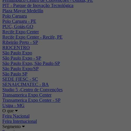
Pernambuco Centro de Convenções - Olinda, PE
PIT - Parque de Inovação Tecnológica
Plaza Mayor Medellín
Polo Caruaru
Polo Caruaru - PE
PUC, Goiás-GO
Recife Expo Center
Recife Expo Center - Recife, PE
Ribeirão Preto - SP
RIOCENTRO
São Paulo Expo
São Paulo Expo - SP
São Paulo Expo, São Paulo-SP
São Paulo Expo/SP
São Paulo SP
SEDE FIESC - SC
SENAI/CIMATEC - BA
Studio 5 -Centro de Convenções
Transamerica Expo Center
Transamerica Expo Center - SP
Usipa - MG
O que
Feira Nacional
Feira Internacional
Segmento