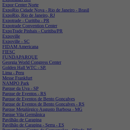
Expor Center Norte
ExpoRio Cidade Nova - Rio de Janeiro - Brasil
ExpoRio, Rio de Janeiro, RJ
Expotrade - Curitiba - PR
Expotrade Convention Center
ExpoTrade Pinhais - Curitiba/PR
Expoville
Expoville - SC
FIDAM Americana
FIESC
FUNDAPARQUE
Georgia World Congress Center
Golden Hall WTC - SP.
Lima - Peru
Messe Frankfurt
NAMPO Park
Parque da Uva - SP
Parque de Eventos - RS
Parque de Eventos de Bento Gonçalves
Parque de Eventos de Bento Gonçalves - RS
Parque Metalúrgico Augusto Barbosa - MG
Parque Vila Germânica
Pavilhão de Carapina
Pavilhão de Carapina - Serra - ES