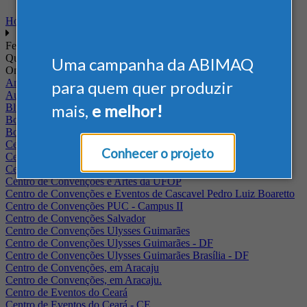
Home
Feiras
Quando
Uma campanha da ABIMAQ
Onde
Arena Jaguariuna
para quem quer produzir
Auditório Albano Franco - FIEPA
mais,
e melhor!
Blumenau - SC
BolognaFiere
Boulevard Olimpico - RJ
Centro Internacional de Convenções do Brasil, em Brasília
Conhecer o projeto
Centro de Convenções - SE
Centro de Convenções de Pernambuco - PE
Centro de Convenções e Artes da UFOP
Centro de Convenções e Eventos de Cascavel Pedro Luiz Boaretto
Centro de Convenções PUC - Campus II
Centro de Convenções Salvador
Centro de Convenções Ulysses Guimarães
Centro de Convenções Ulysses Guimarães - DF
Centro de Convenções Ulysses Guimarães Brasília - DF
Centro de Convenções, em Aracaju
Centro de Convenções, em Aracaju.
Centro de Eventos do Ceará
Centro de Eventos do Ceará - CE