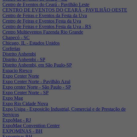
Centro de Eventos do Ceará - Pavilhão Leste
CENTRO DE EVENTOS DO CEARÁ - PAVILHÃO OESTE
Centro de Feiras e Eventos da Festa da Uva
Centro de Feiras e Eventos Festa da Uva
Centro de Feiras e Eventos Festa da Uva - RS
Centro Multieventos Fazenda Rio Grande
Chapecó - SC
Chicago, IL - Estados Unidos
Corferias
Distrito Anhembi
Distrito Anhembi - SP
Distrito Anhembi, em São Paulo-SP
Espacio Riesco
Expo Center Norte
Expo Center Norte - Pavilhão Azul
Expo center Norte - São Paulo - SP
Expo Center Norte - SP
Expo Mag
Expo Rio Cidade Nova
Expo Usipa - Exposição Industrial, Comercial e de Prestação de
Serviços
ExpoMag - RJ
ExpoMag Convention Center
EXPOMINAS - BH
Expominas BH