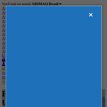
Você está no portal
ABIMAQ Brasil
ABIMAQ Brasil
ABIMAQ Minas Gerais
ABIMAQ Norte-Nordeste
ABIMAQ Paraná
ABIMAQ Piracicaba
ABIMAQ Ribeirão Preto
ABIMAQ Rio de Janeiro
ABIMAQ Rio Grande do Sul
ABIMAQ Santa Catarina
ABIMAQ São Paulo
ABIMAQ Vale do Paraíba
Escritório de Relações Governamentais
Login
Quero me associar
Sobre
Nossos Serviços
Agenda
Feiras
Cursos
Academia
Blog
Imprensa
Contato
Feiras - Chicago, IL - Estados
Unidos - Madeira