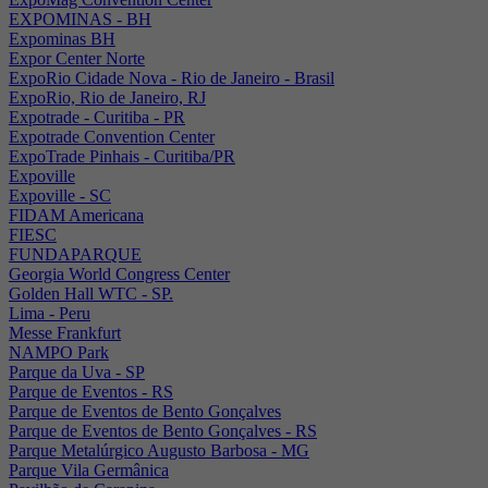
EXPOMINAS - BH
Expominas BH
Expor Center Norte
ExpoRio Cidade Nova - Rio de Janeiro - Brasil
ExpoRio, Rio de Janeiro, RJ
Expotrade - Curitiba - PR
Expotrade Convention Center
ExpoTrade Pinhais - Curitiba/PR
Expoville
Expoville - SC
FIDAM Americana
FIESC
FUNDAPARQUE
Georgia World Congress Center
Golden Hall WTC - SP.
Lima - Peru
Messe Frankfurt
NAMPO Park
Parque da Uva - SP
Parque de Eventos - RS
Parque de Eventos de Bento Gonçalves
Parque de Eventos de Bento Gonçalves - RS
Parque Metalúrgico Augusto Barbosa - MG
Parque Vila Germânica