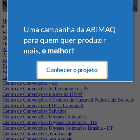
Nacional - Madeira
Home
Uma campanha da ABIMAQ
Feiras
Quando
para quem quer produzir
Onde
mais,
e melhor!
Arena Jaguariuna
Auditório Albano Franco - FIEPA
Blumenau - SC
BolognaFiere
Conhecer o projeto
Boulevard Olimpico - RJ
Centro Internacional de Convenções do Brasil, em Brasília
Centro de Convenções - SE
Centro de Convenções de Pernambuco - PE
Centro de Convenções e Artes da UFOP
Centro de Convenções e Eventos de Cascavel Pedro Luiz Boaretto
Centro de Convenções PUC - Campus II
Centro de Convenções Salvador
Centro de Convenções Ulysses Guimarães
Centro de Convenções Ulysses Guimarães - DF
Centro de Convenções Ulysses Guimarães Brasília - DF
Centro de Convenções, em Aracaju
Centro de Convenções, em Aracaju.