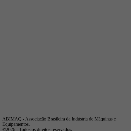
Telefone:
(19) 3432-2517
Celular:
(19) 97128-4664
E-mail:
srpi@abimaq.org.br
Ribeirão Preto - São Paulo
Endereço:
Av. Pres. Vargas, 2001 | Sala 153
Telefone:
(16) 3941-4113
Celular:
(16) 9 9734-2810
São José dos Campos - São Paulo
Endereço:
Estrada Dr. Altino Bondesan, 500 | Sala 112
Telefone:
(12) 3939-5733
Celular:
(12) 99614-6010
E-mail:
srvp@abimaq.org.br
São Paulo - São Paulo
Endereço:
Avenida Jabaquara, 2925
Telefone:
(11) 5582-6311
ABIMAQ - Associação Brasileira da Indústria de Máquinas e
Equipamentos.
©2026 - Todos os direitos reservados.