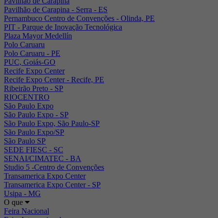
Pavilhão de Carapina
Pavilhão de Carapina - Serra - ES
Pernambuco Centro de Convenções - Olinda, PE
PIT - Parque de Inovação Tecnológica
Plaza Mayor Medellín
Polo Caruaru
Polo Caruaru - PE
PUC, Goiás-GO
Recife Expo Center
Recife Expo Center - Recife, PE
Ribeirão Preto - SP
RIOCENTRO
São Paulo Expo
São Paulo Expo - SP
São Paulo Expo, São Paulo-SP
São Paulo Expo/SP
São Paulo SP
SEDE FIESC - SC
SENAI/CIMATEC - BA
Studio 5 -Centro de Convenções
Transamerica Expo Center
Transamerica Expo Center - SP
Usipa - MG
O que
Feira Nacional