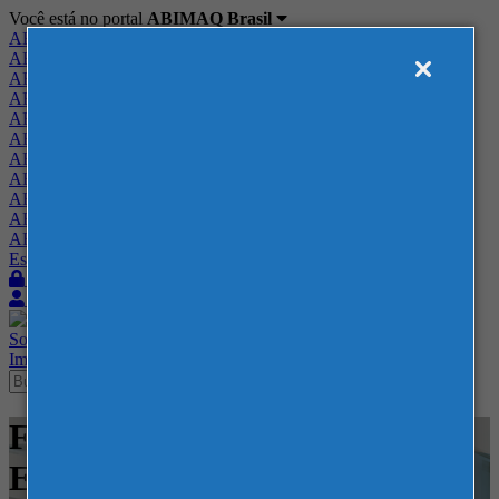
Você está no portal
ABIMAQ Brasil
ABIMAQ Brasil
ABIMAQ Minas Gerais
ABIMAQ Norte-Nordeste
ABIMAQ Paraná
ABIMAQ Piracicaba
ABIMAQ Ribeirão Preto
ABIMAQ Rio de Janeiro
ABIMAQ Rio Grande do Sul
ABIMAQ Santa Catarina
ABIMAQ São Paulo
ABIMAQ Vale do Paraíba
Escritório de Relações Governamentais
Login
Quero me associar
Sobre
Nossos Serviços
Agenda
Feiras
Cursos
Academia
Blog
Imprensa
Contato
Feiras - Centro de Feiras e
Eventos Festa da Uva - Feira