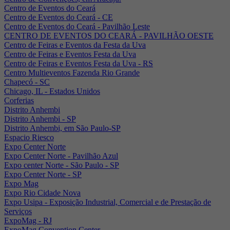
Centro de Eventos do Ceará
Centro de Eventos do Ceará - CE
Centro de Eventos do Ceará - Pavilhão Leste
CENTRO DE EVENTOS DO CEARÁ - PAVILHÃO OESTE
Centro de Feiras e Eventos da Festa da Uva
Centro de Feiras e Eventos Festa da Uva
Centro de Feiras e Eventos Festa da Uva - RS
Centro Multieventos Fazenda Rio Grande
Chapecó - SC
Chicago, IL - Estados Unidos
Corferias
Distrito Anhembi
Distrito Anhembi - SP
Distrito Anhembi, em São Paulo-SP
Espacio Riesco
Expo Center Norte
Expo Center Norte - Pavilhão Azul
Expo center Norte - São Paulo - SP
Expo Center Norte - SP
Expo Mag
Expo Rio Cidade Nova
Expo Usipa - Exposição Industrial, Comercial e de Prestação de
Serviços
ExpoMag - RJ
ExpoMag Convention Center