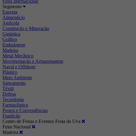
Feira Internacional
Segmento
Energia
Alimentício
Agrícola
Construção e Mineração
Ginástica
Gráfico
Embalagem
Madeira
Metal Mecânico
Movimentação e Armazenagem
Naval e Offshore
Plástico
Meio Ambiente
Saneamento
Têxtil
Defesa
Tecnologia
Farmacêutico
Postos e Conveniências
Fundição
Centro de Feiras e Eventos Festa da Uva
Feira Nacional
Madeira