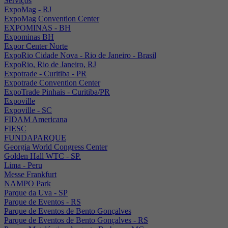
Serviços
ExpoMag - RJ
ExpoMag Convention Center
EXPOMINAS - BH
Expominas BH
Expor Center Norte
ExpoRio Cidade Nova - Rio de Janeiro - Brasil
ExpoRio, Rio de Janeiro, RJ
Expotrade - Curitiba - PR
Expotrade Convention Center
ExpoTrade Pinhais - Curitiba/PR
Expoville
Expoville - SC
FIDAM Americana
FIESC
FUNDAPARQUE
Georgia World Congress Center
Golden Hall WTC - SP.
Lima - Peru
Messe Frankfurt
NAMPO Park
Parque da Uva - SP
Parque de Eventos - RS
Parque de Eventos de Bento Gonçalves
Parque de Eventos de Bento Gonçalves - RS