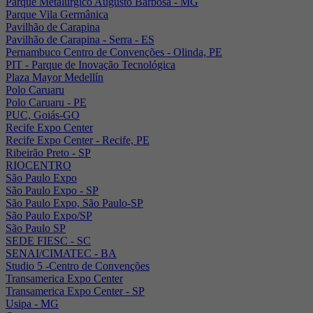
Parque Metalúrgico Augusto Barbosa - MG
Parque Vila Germânica
Pavilhão de Carapina
Pavilhão de Carapina - Serra - ES
Pernambuco Centro de Convenções - Olinda, PE
PIT - Parque de Inovação Tecnológica
Plaza Mayor Medellín
Polo Caruaru
Polo Caruaru - PE
PUC, Goiás-GO
Recife Expo Center
Recife Expo Center - Recife, PE
Ribeirão Preto - SP
RIOCENTRO
São Paulo Expo
São Paulo Expo - SP
São Paulo Expo, São Paulo-SP
São Paulo Expo/SP
São Paulo SP
SEDE FIESC - SC
SENAI/CIMATEC - BA
Studio 5 -Centro de Convenções
Transamerica Expo Center
Transamerica Expo Center - SP
Usipa - MG