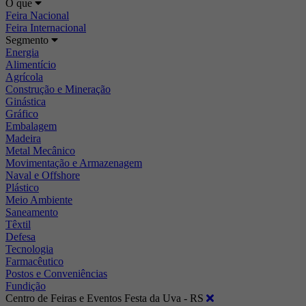
O que
Feira Nacional
Feira Internacional
Segmento
Energia
Alimentício
Agrícola
Construção e Mineração
Ginástica
Gráfico
Embalagem
Madeira
Metal Mecânico
Movimentação e Armazenagem
Naval e Offshore
Plástico
Meio Ambiente
Saneamento
Têxtil
Defesa
Tecnologia
Farmacêutico
Postos e Conveniências
Fundição
Centro de Feiras e Eventos Festa da Uva - RS