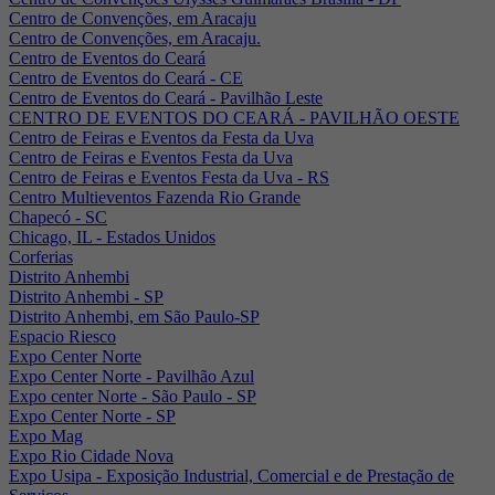
Centro de Convenções, em Aracaju
Centro de Convenções, em Aracaju.
Centro de Eventos do Ceará
Centro de Eventos do Ceará - CE
Centro de Eventos do Ceará - Pavilhão Leste
CENTRO DE EVENTOS DO CEARÁ - PAVILHÃO OESTE
Centro de Feiras e Eventos da Festa da Uva
Centro de Feiras e Eventos Festa da Uva
Centro de Feiras e Eventos Festa da Uva - RS
Centro Multieventos Fazenda Rio Grande
Chapecó - SC
Chicago, IL - Estados Unidos
Corferias
Distrito Anhembi
Distrito Anhembi - SP
Distrito Anhembi, em São Paulo-SP
Espacio Riesco
Expo Center Norte
Expo Center Norte - Pavilhão Azul
Expo center Norte - São Paulo - SP
Expo Center Norte - SP
Expo Mag
Expo Rio Cidade Nova
Expo Usipa - Exposição Industrial, Comercial e de Prestação de