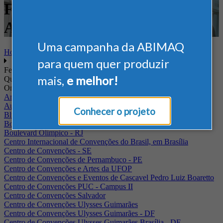
Feira Nacional - Meio
Ambiente
Uma campanha da ABIMAQ
Home
para quem quer produzir
Feiras
mais,
e melhor!
Quando
Onde
Arena Jaguariuna
Auditório Albano Franco - FIEPA
Conhecer o projeto
Blumenau - SC
BolognaFiere
Boulevard Olimpico - RJ
Centro Internacional de Convenções do Brasil, em Brasília
Centro de Convenções - SE
Centro de Convenções de Pernambuco - PE
Centro de Convenções e Artes da UFOP
Centro de Convenções e Eventos de Cascavel Pedro Luiz Boaretto
Centro de Convenções PUC - Campus II
Centro de Convenções Salvador
Centro de Convenções Ulysses Guimarães
Centro de Convenções Ulysses Guimarães - DF
Centro de Convenções Ulysses Guimarães Brasília - DF