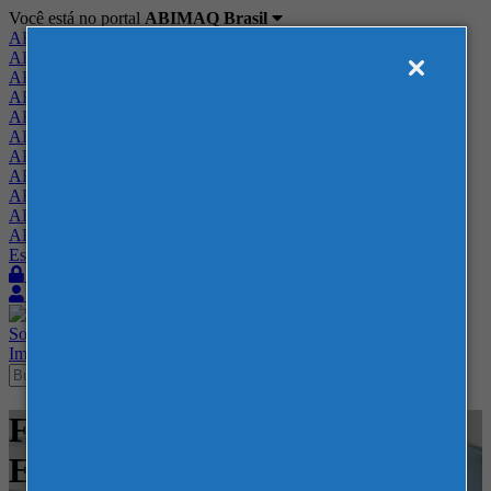
Você está no portal
ABIMAQ Brasil
ABIMAQ Brasil
ABIMAQ Minas Gerais
ABIMAQ Norte-Nordeste
ABIMAQ Paraná
ABIMAQ Piracicaba
ABIMAQ Ribeirão Preto
ABIMAQ Rio de Janeiro
ABIMAQ Rio Grande do Sul
ABIMAQ Santa Catarina
ABIMAQ São Paulo
ABIMAQ Vale do Paraíba
Escritório de Relações Governamentais
Login
Quero me associar
Sobre
Nossos Serviços
Agenda
Feiras
Cursos
Academia
Blog
Imprensa
Contato
Feiras - Centro de Feiras e
Eventos Festa da Uva - RS -