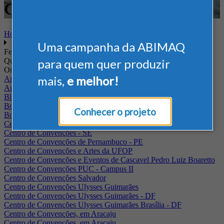
Construção e Mineração
Home
Uma campanha da ABIMAQ
Feiras
Quando
para quem quer produzir
Onde
mais,
e melhor!
Arena Jaguariuna
Auditório Albano Franco - FIEPA
Blumenau - SC
BolognaFiere
Conhecer o projeto
Boulevard Olimpico - RJ
Centro Internacional de Convenções do Brasil, em Brasília
Centro de Convenções - SE
Centro de Convenções de Pernambuco - PE
Centro de Convenções e Artes da UFOP
Centro de Convenções e Eventos de Cascavel Pedro Luiz Boaretto
Centro de Convenções PUC - Campus II
Centro de Convenções Salvador
Centro de Convenções Ulysses Guimarães
Centro de Convenções Ulysses Guimarães - DF
Centro de Convenções Ulysses Guimarães Brasília - DF
Centro de Convenções, em Aracaju
Centro de Convenções, em Aracaju.