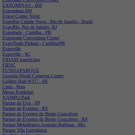
EXPOMINAS - BH
Expominas BH
Expor Center Norte
ExpoRio Cidade Nova - Rio de Janeiro - Brasil
ExpoRio, Rio de Janeiro, RJ
Expotrade - Curitiba - PR
Expotrade Convention Center
ExpoTrade Pinhais - Curitiba/PR
Expoville
Expoville - SC
FIDAM Americana
FIESC
FUNDAPARQUE
Georgia World Congress Center
Golden Hall WTC - SP.
Lima - Peru
Messe Frankfurt
NAMPO Park
Parque da Uva - SP
Parque de Eventos - RS
Parque de Eventos de Bento Gonçalves
Parque de Eventos de Bento Gonçalves - RS
Parque Metalúrgico Augusto Barbosa - MG
Parque Vila Germânica