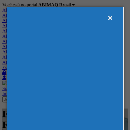
Você está no portal
ABIMAQ Brasil
ABIMAQ Brasil
ABIMAQ Minas Gerais
ABIMAQ Norte-Nordeste
ABIMAQ Paraná
ABIMAQ Piracicaba
ABIMAQ Ribeirão Preto
ABIMAQ Rio de Janeiro
ABIMAQ Rio Grande do Sul
ABIMAQ Santa Catarina
ABIMAQ São Paulo
ABIMAQ Vale do Paraíba
Escritório de Relações Governamentais
Login
Quero me associar
Sobre
Nossos Serviços
Agenda
Feiras
Cursos
Academia
Blog
Imprensa
Contato
Feiras - Centro Multieventos
Fazenda Rio Grande -