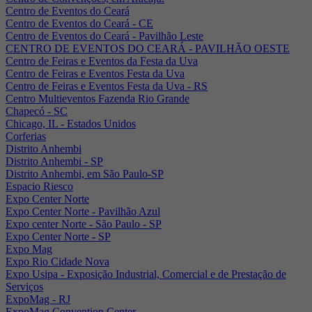
Centro de Eventos do Ceará
Centro de Eventos do Ceará - CE
Centro de Eventos do Ceará - Pavilhão Leste
CENTRO DE EVENTOS DO CEARÁ - PAVILHÃO OESTE
Centro de Feiras e Eventos da Festa da Uva
Centro de Feiras e Eventos Festa da Uva
Centro de Feiras e Eventos Festa da Uva - RS
Centro Multieventos Fazenda Rio Grande
Chapecó - SC
Chicago, IL - Estados Unidos
Corferias
Distrito Anhembi
Distrito Anhembi - SP
Distrito Anhembi, em São Paulo-SP
Espacio Riesco
Expo Center Norte
Expo Center Norte - Pavilhão Azul
Expo center Norte - São Paulo - SP
Expo Center Norte - SP
Expo Mag
Expo Rio Cidade Nova
Expo Usipa - Exposição Industrial, Comercial e de Prestação de
Serviços
ExpoMag - RJ
ExpoMag Convention Center