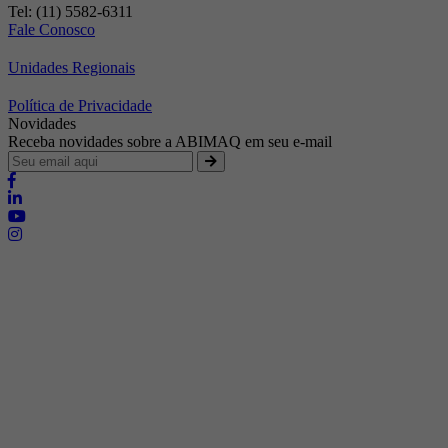
Tel: (11) 5582-6311
Fale Conosco
Unidades Regionais
Política de Privacidade
Novidades
Receba novidades sobre a ABIMAQ em seu e-mail
Brasília - Distrito Federal
Endereço:
SHIS - QI 11 - Bloco "S"
E-mail:
relgov@abimaq.org.br
Belo Horizonte - Minas Gerais
Endereço:
Av. Getúlio Vargas, 446 Sala 701 - Bairro: Funcionários
Telefone:
(31) 3281-9518
Celular:
(31) 98364-9534