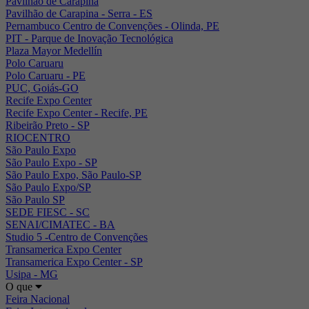
Pavilhão de Carapina
Pavilhão de Carapina - Serra - ES
Pernambuco Centro de Convenções - Olinda, PE
PIT - Parque de Inovação Tecnológica
Plaza Mayor Medellín
Polo Caruaru
Polo Caruaru - PE
PUC, Goiás-GO
Recife Expo Center
Recife Expo Center - Recife, PE
Ribeirão Preto - SP
RIOCENTRO
São Paulo Expo
São Paulo Expo - SP
São Paulo Expo, São Paulo-SP
São Paulo Expo/SP
São Paulo SP
SEDE FIESC - SC
SENAI/CIMATEC - BA
Studio 5 -Centro de Convenções
Transamerica Expo Center
Transamerica Expo Center - SP
Usipa - MG
O que
Feira Nacional