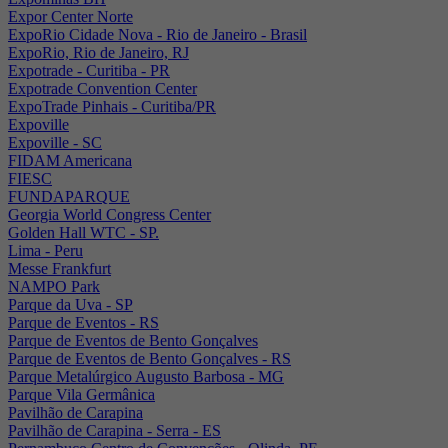
Expor Center Norte
ExpoRio Cidade Nova - Rio de Janeiro - Brasil
ExpoRio, Rio de Janeiro, RJ
Expotrade - Curitiba - PR
Expotrade Convention Center
ExpoTrade Pinhais - Curitiba/PR
Expoville
Expoville - SC
FIDAM Americana
FIESC
FUNDAPARQUE
Georgia World Congress Center
Golden Hall WTC - SP.
Lima - Peru
Messe Frankfurt
NAMPO Park
Parque da Uva - SP
Parque de Eventos - RS
Parque de Eventos de Bento Gonçalves
Parque de Eventos de Bento Gonçalves - RS
Parque Metalúrgico Augusto Barbosa - MG
Parque Vila Germânica
Pavilhão de Carapina
Pavilhão de Carapina - Serra - ES