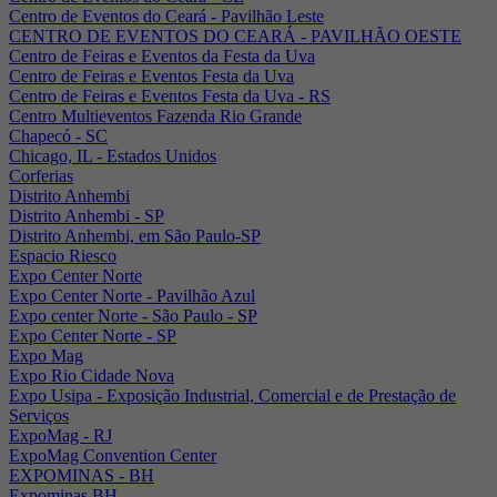
Centro de Eventos do Ceará - Pavilhão Leste
CENTRO DE EVENTOS DO CEARÁ - PAVILHÃO OESTE
Centro de Feiras e Eventos da Festa da Uva
Centro de Feiras e Eventos Festa da Uva
Centro de Feiras e Eventos Festa da Uva - RS
Centro Multieventos Fazenda Rio Grande
Chapecó - SC
Chicago, IL - Estados Unidos
Corferias
Distrito Anhembi
Distrito Anhembi - SP
Distrito Anhembi, em São Paulo-SP
Espacio Riesco
Expo Center Norte
Expo Center Norte - Pavilhão Azul
Expo center Norte - São Paulo - SP
Expo Center Norte - SP
Expo Mag
Expo Rio Cidade Nova
Expo Usipa - Exposição Industrial, Comercial e de Prestação de
Serviços
ExpoMag - RJ
ExpoMag Convention Center
EXPOMINAS - BH
Expominas BH