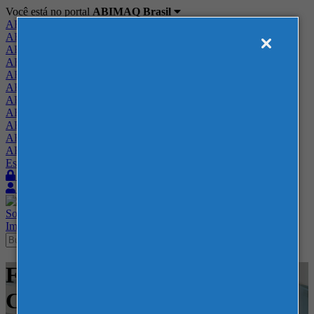
Você está no portal
ABIMAQ Brasil
ABIMAQ Brasil
ABIMAQ Minas Gerais
ABIMAQ Norte-Nordeste
ABIMAQ Paraná
ABIMAQ Piracicaba
ABIMAQ Ribeirão Preto
ABIMAQ Rio de Janeiro
ABIMAQ Rio Grande do Sul
ABIMAQ Santa Catarina
ABIMAQ São Paulo
ABIMAQ Vale do Paraíba
Escritório de Relações Governamentais
Login
Quero me associar
Sobre
Nossos Serviços
Agenda
Feiras
Cursos
Academia
Blog
Imprensa
Contato
Feiras - BolognaFiere -
Construção e Mineração