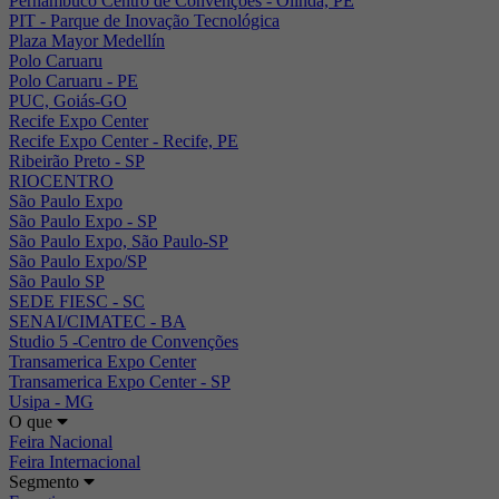
Pernambuco Centro de Convenções - Olinda, PE
PIT - Parque de Inovação Tecnológica
Plaza Mayor Medellín
Polo Caruaru
Polo Caruaru - PE
PUC, Goiás-GO
Recife Expo Center
Recife Expo Center - Recife, PE
Ribeirão Preto - SP
RIOCENTRO
São Paulo Expo
São Paulo Expo - SP
São Paulo Expo, São Paulo-SP
São Paulo Expo/SP
São Paulo SP
SEDE FIESC - SC
SENAI/CIMATEC - BA
Studio 5 -Centro de Convenções
Transamerica Expo Center
Transamerica Expo Center - SP
Usipa - MG
O que
Feira Nacional
Feira Internacional
Segmento