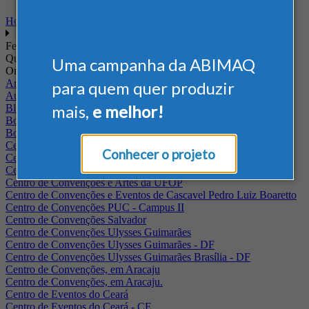
Home
Feiras
Quando
Uma campanha da ABIMAQ
Onde
Arena Jaguariuna
para quem quer produzir
Auditório Albano Franco - FIEPA
mais,
e melhor!
Blumenau - SC
BolognaFiere
Boulevard Olimpico - RJ
Centro Internacional de Convenções do Brasil, em Brasília
Conhecer o projeto
Centro de Convenções - SE
Centro de Convenções de Pernambuco - PE
Centro de Convenções e Artes da UFOP
Centro de Convenções e Eventos de Cascavel Pedro Luiz Boaretto
Centro de Convenções PUC - Campus II
Centro de Convenções Salvador
Centro de Convenções Ulysses Guimarães
Centro de Convenções Ulysses Guimarães - DF
Centro de Convenções Ulysses Guimarães Brasília - DF
Centro de Convenções, em Aracaju
Centro de Convenções, em Aracaju.
Centro de Eventos do Ceará
Centro de Eventos do Ceará - CE