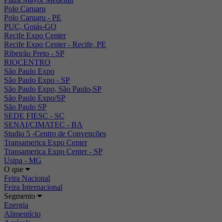
Polo Caruaru
Polo Caruaru - PE
PUC, Goiás-GO
Recife Expo Center
Recife Expo Center - Recife, PE
Ribeirão Preto - SP
RIOCENTRO
São Paulo Expo
São Paulo Expo - SP
São Paulo Expo, São Paulo-SP
São Paulo Expo/SP
São Paulo SP
SEDE FIESC - SC
SENAI/CIMATEC - BA
Studio 5 -Centro de Convenções
Transamerica Expo Center
Transamerica Expo Center - SP
Usipa - MG
O que
Feira Nacional
Feira Internacional
Segmento
Energia
Alimentício