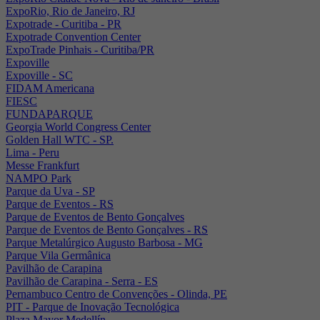
ExpoRio, Rio de Janeiro, RJ
Expotrade - Curitiba - PR
Expotrade Convention Center
ExpoTrade Pinhais - Curitiba/PR
Expoville
Expoville - SC
FIDAM Americana
FIESC
FUNDAPARQUE
Georgia World Congress Center
Golden Hall WTC - SP.
Lima - Peru
Messe Frankfurt
NAMPO Park
Parque da Uva - SP
Parque de Eventos - RS
Parque de Eventos de Bento Gonçalves
Parque de Eventos de Bento Gonçalves - RS
Parque Metalúrgico Augusto Barbosa - MG
Parque Vila Germânica
Pavilhão de Carapina
Pavilhão de Carapina - Serra - ES
Pernambuco Centro de Convenções - Olinda, PE
PIT - Parque de Inovação Tecnológica
Plaza Mayor Medellín