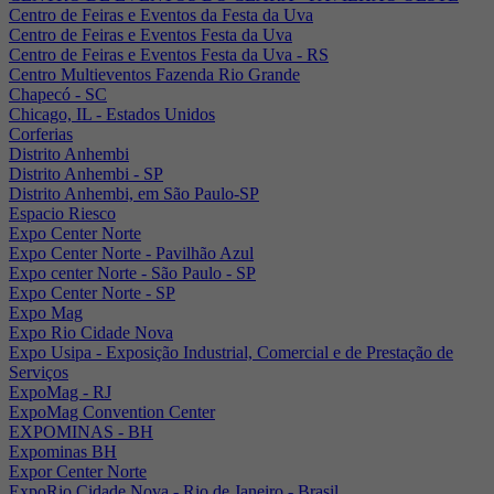
Centro de Feiras e Eventos da Festa da Uva
Centro de Feiras e Eventos Festa da Uva
Centro de Feiras e Eventos Festa da Uva - RS
Centro Multieventos Fazenda Rio Grande
Chapecó - SC
Chicago, IL - Estados Unidos
Corferias
Distrito Anhembi
Distrito Anhembi - SP
Distrito Anhembi, em São Paulo-SP
Espacio Riesco
Expo Center Norte
Expo Center Norte - Pavilhão Azul
Expo center Norte - São Paulo - SP
Expo Center Norte - SP
Expo Mag
Expo Rio Cidade Nova
Expo Usipa - Exposição Industrial, Comercial e de Prestação de
Serviços
ExpoMag - RJ
ExpoMag Convention Center
EXPOMINAS - BH
Expominas BH
Expor Center Norte
ExpoRio Cidade Nova - Rio de Janeiro - Brasil