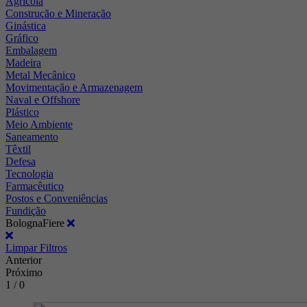
Agrícola
Construção e Mineração
Ginástica
Gráfico
Embalagem
Madeira
Metal Mecânico
Movimentação e Armazenagem
Naval e Offshore
Plástico
Meio Ambiente
Saneamento
Têxtil
Defesa
Tecnologia
Farmacêutico
Postos e Conveniências
Fundição
BolognaFiere
Limpar Filtros
Anterior
Próximo
1 / 0