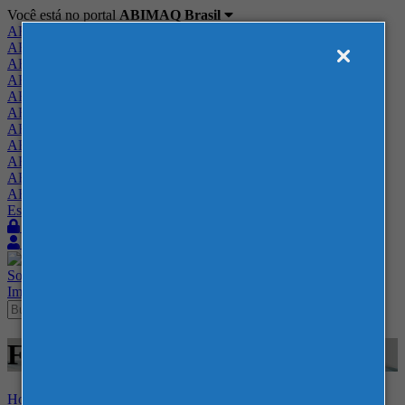
Você está no portal
ABIMAQ Brasil
ABIMAQ Brasil
ABIMAQ Minas Gerais
ABIMAQ Norte-Nordeste
ABIMAQ Paraná
ABIMAQ Piracicaba
ABIMAQ Ribeirão Preto
ABIMAQ Rio de Janeiro
ABIMAQ Rio Grande do Sul
ABIMAQ Santa Catarina
ABIMAQ São Paulo
ABIMAQ Vale do Paraíba
Escritório de Relações Governamentais
Login
Quero me associar
Sobre
Nossos Serviços
Agenda
Feiras
Cursos
Academia
Blog
Imprensa
Contato
Feiras - BolognaFiere -
Home