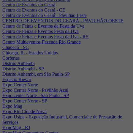
Centro de Eventos do Ceará
Centro de Eventos do Ceará - CE
Centro de Eventos do Ceará - Pavilhão Leste
CENTRO DE EVENTOS DO CEARÁ - PAVILHÃO OESTE
Centro de Feiras e Eventos da Festa da Uva
Centro de Feiras e Eventos Festa da Uva
Centro de Feiras e Eventos Festa da Uva - RS
Centro Multieventos Fazenda Rio Grande
Chapecó - SC
Chicago, IL - Estados Unidos
Corferias
Distrito Anhembi
Distrito Anhembi - SP
Distrito Anhembi, em São Paulo-SP
Espacio Riesco
Expo Center Norte
Expo Center Norte - Pavilhão Azul
Expo center Norte - São Paulo - SP
Expo Center Norte - SP
Expo Mag
Expo Rio Cidade Nova
Expo Usipa - Exposição Industrial, Comercial e de Prestação de
Serviços
ExpoMag - RJ
ExpoMag Convention Center