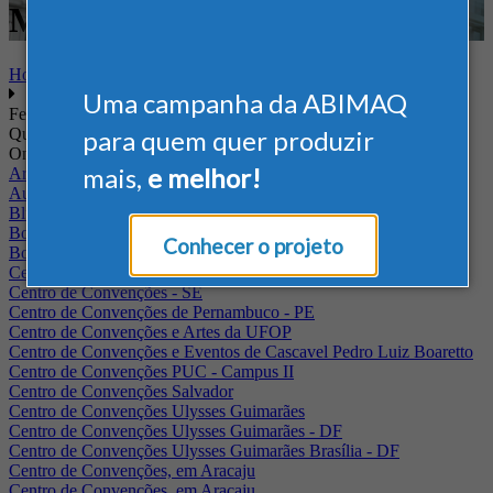
Mineração
Home
Uma campanha da ABIMAQ
Feiras
Quando
para quem quer produzir
Onde
mais,
e melhor!
Arena Jaguariuna
Auditório Albano Franco - FIEPA
Blumenau - SC
BolognaFiere
Conhecer o projeto
Boulevard Olimpico - RJ
Centro Internacional de Convenções do Brasil, em Brasília
Centro de Convenções - SE
Centro de Convenções de Pernambuco - PE
Centro de Convenções e Artes da UFOP
Centro de Convenções e Eventos de Cascavel Pedro Luiz Boaretto
Centro de Convenções PUC - Campus II
Centro de Convenções Salvador
Centro de Convenções Ulysses Guimarães
Centro de Convenções Ulysses Guimarães - DF
Centro de Convenções Ulysses Guimarães Brasília - DF
Centro de Convenções, em Aracaju
Centro de Convenções, em Aracaju.