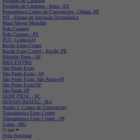
Pavilhão de Carapina
Pavilhão de Carapina - Serra - ES
Pernambuco Centro de Convenções - Olinda, PE
PIT - Parque de Inovação Tecnológica
Plaza Mayor Medellín
Polo Caruaru
Polo Caruaru - PE
PUC, Goiás-GO
Recife Expo Center
Recife Expo Center - Recife, PE
Ribeirão Preto - SP
RIOCENTRO
São Paulo Expo
São Paulo Expo - SP
São Paulo Expo, São Paulo-SP
São Paulo Expo/SP
São Paulo SP
SEDE FIESC - SC
SENAI/CIMATEC - BA
Studio 5 -Centro de Convenções
Transamerica Expo Center
Transamerica Expo Center - SP
Usipa - MG
O que
Feira Nacional