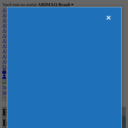
Você está no portal
ABIMAQ Brasil
ABIMAQ Brasil
ABIMAQ Minas Gerais
ABIMAQ Norte-Nordeste
ABIMAQ Paraná
ABIMAQ Piracicaba
ABIMAQ Ribeirão Preto
ABIMAQ Rio de Janeiro
ABIMAQ Rio Grande do Sul
ABIMAQ Santa Catarina
ABIMAQ São Paulo
ABIMAQ Vale do Paraíba
Escritório de Relações Governamentais
Login
Quero me associar
Sobre
Nossos Serviços
Agenda
Feiras
Cursos
Academia
Blog
Imprensa
Contato
Feiras - BolognaFiere - Feira
Internacional - Construção e