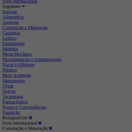
Feira Internacional
Segmento
Energia
Alimentício
Agrícola
Construção e Mineração
Ginástica
Gráfico
Embalagem
Madeira
Metal Mecânico
Movimentação e Armazenagem
Naval e Offshore
Plástico
Meio Ambiente
Saneamento
Têxtil
Defesa
Tecnologia
Farmacêutico
Postos e Conveniências
Fundição
BolognaFiere
Feira Internacional
Construção e Mineração