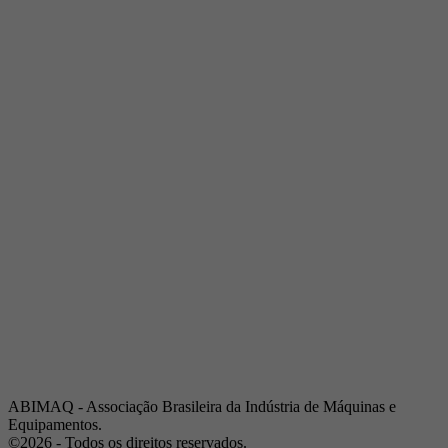
Telefone:
(19) 3432-2517
Celular:
(19) 97128-4664
E-mail:
srpi@abimaq.org.br
Ribeirão Preto - São Paulo
Endereço:
Av. Pres. Vargas, 2001 | Sala 153
Telefone:
(16) 3941-4113
Celular:
(16) 9 9734-2810
São José dos Campos - São Paulo
Endereço:
Estrada Dr. Altino Bondesan, 500 | Sala 112
Telefone:
(12) 3939-5733
Celular:
(12) 99614-6010
E-mail:
srvp@abimaq.org.br
São Paulo - São Paulo
Endereço:
Avenida Jabaquara, 2925
Telefone:
(11) 5582-6311
ABIMAQ - Associação Brasileira da Indústria de Máquinas e
Equipamentos.
©2026 - Todos os direitos reservados.