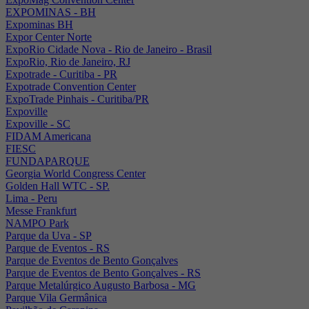
EXPOMINAS - BH
Expominas BH
Expor Center Norte
ExpoRio Cidade Nova - Rio de Janeiro - Brasil
ExpoRio, Rio de Janeiro, RJ
Expotrade - Curitiba - PR
Expotrade Convention Center
ExpoTrade Pinhais - Curitiba/PR
Expoville
Expoville - SC
FIDAM Americana
FIESC
FUNDAPARQUE
Georgia World Congress Center
Golden Hall WTC - SP.
Lima - Peru
Messe Frankfurt
NAMPO Park
Parque da Uva - SP
Parque de Eventos - RS
Parque de Eventos de Bento Gonçalves
Parque de Eventos de Bento Gonçalves - RS
Parque Metalúrgico Augusto Barbosa - MG
Parque Vila Germânica