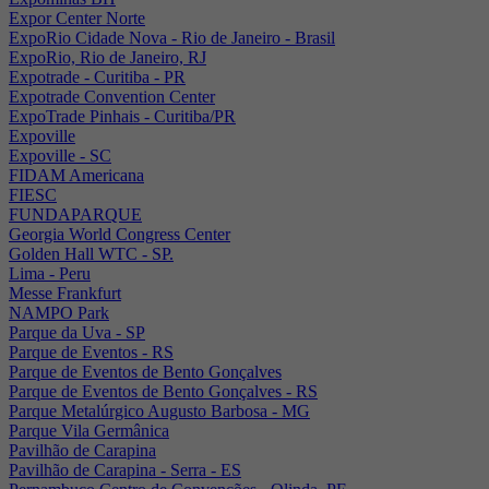
Expor Center Norte
ExpoRio Cidade Nova - Rio de Janeiro - Brasil
ExpoRio, Rio de Janeiro, RJ
Expotrade - Curitiba - PR
Expotrade Convention Center
ExpoTrade Pinhais - Curitiba/PR
Expoville
Expoville - SC
FIDAM Americana
FIESC
FUNDAPARQUE
Georgia World Congress Center
Golden Hall WTC - SP.
Lima - Peru
Messe Frankfurt
NAMPO Park
Parque da Uva - SP
Parque de Eventos - RS
Parque de Eventos de Bento Gonçalves
Parque de Eventos de Bento Gonçalves - RS
Parque Metalúrgico Augusto Barbosa - MG
Parque Vila Germânica
Pavilhão de Carapina
Pavilhão de Carapina - Serra - ES