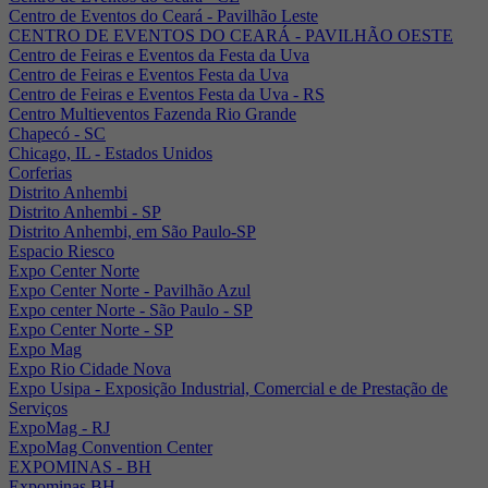
Centro de Eventos do Ceará - Pavilhão Leste
CENTRO DE EVENTOS DO CEARÁ - PAVILHÃO OESTE
Centro de Feiras e Eventos da Festa da Uva
Centro de Feiras e Eventos Festa da Uva
Centro de Feiras e Eventos Festa da Uva - RS
Centro Multieventos Fazenda Rio Grande
Chapecó - SC
Chicago, IL - Estados Unidos
Corferias
Distrito Anhembi
Distrito Anhembi - SP
Distrito Anhembi, em São Paulo-SP
Espacio Riesco
Expo Center Norte
Expo Center Norte - Pavilhão Azul
Expo center Norte - São Paulo - SP
Expo Center Norte - SP
Expo Mag
Expo Rio Cidade Nova
Expo Usipa - Exposição Industrial, Comercial e de Prestação de
Serviços
ExpoMag - RJ
ExpoMag Convention Center
EXPOMINAS - BH
Expominas BH