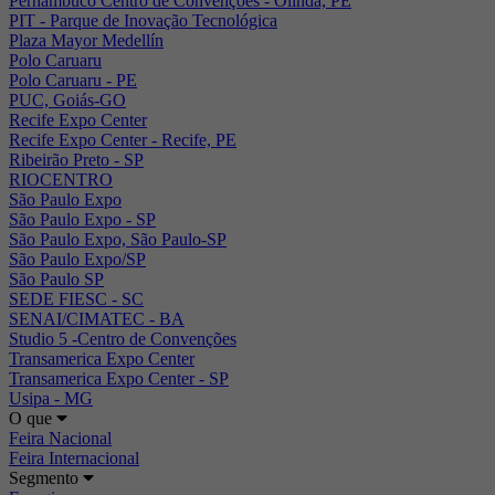
Pernambuco Centro de Convenções - Olinda, PE
PIT - Parque de Inovação Tecnológica
Plaza Mayor Medellín
Polo Caruaru
Polo Caruaru - PE
PUC, Goiás-GO
Recife Expo Center
Recife Expo Center - Recife, PE
Ribeirão Preto - SP
RIOCENTRO
São Paulo Expo
São Paulo Expo - SP
São Paulo Expo, São Paulo-SP
São Paulo Expo/SP
São Paulo SP
SEDE FIESC - SC
SENAI/CIMATEC - BA
Studio 5 -Centro de Convenções
Transamerica Expo Center
Transamerica Expo Center - SP
Usipa - MG
O que
Feira Nacional
Feira Internacional
Segmento