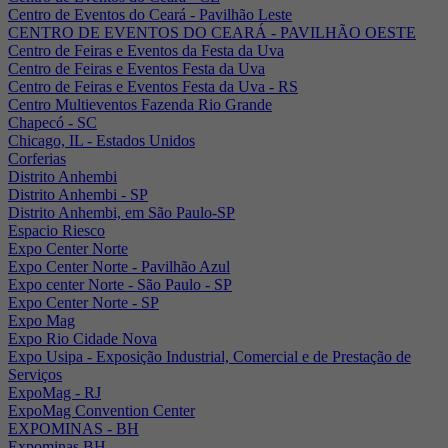
Centro de Eventos do Ceará - Pavilhão Leste
CENTRO DE EVENTOS DO CEARÁ - PAVILHÃO OESTE
Centro de Feiras e Eventos da Festa da Uva
Centro de Feiras e Eventos Festa da Uva
Centro de Feiras e Eventos Festa da Uva - RS
Centro Multieventos Fazenda Rio Grande
Chapecó - SC
Chicago, IL - Estados Unidos
Corferias
Distrito Anhembi
Distrito Anhembi - SP
Distrito Anhembi, em São Paulo-SP
Espacio Riesco
Expo Center Norte
Expo Center Norte - Pavilhão Azul
Expo center Norte - São Paulo - SP
Expo Center Norte - SP
Expo Mag
Expo Rio Cidade Nova
Expo Usipa - Exposição Industrial, Comercial e de Prestação de
Serviços
ExpoMag - RJ
ExpoMag Convention Center
EXPOMINAS - BH
Expominas BH