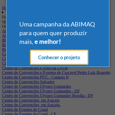
Home
Feiras
Quando
Uma campanha da ABIMAQ
Onde
Arena Jaguariuna
para quem quer produzir
Auditório Albano Franco - FIEPA
mais,
e melhor!
Blumenau - SC
BolognaFiere
Boulevard Olimpico - RJ
Centro Internacional de Convenções do Brasil, em Brasília
Conhecer o projeto
Centro de Convenções - SE
Centro de Convenções de Pernambuco - PE
Centro de Convenções e Artes da UFOP
Centro de Convenções e Eventos de Cascavel Pedro Luiz Boaretto
Centro de Convenções PUC - Campus II
Centro de Convenções Salvador
Centro de Convenções Ulysses Guimarães
Centro de Convenções Ulysses Guimarães - DF
Centro de Convenções Ulysses Guimarães Brasília - DF
Centro de Convenções, em Aracaju
Centro de Convenções, em Aracaju.
Centro de Eventos do Ceará
Centro de Eventos do Ceará - CE