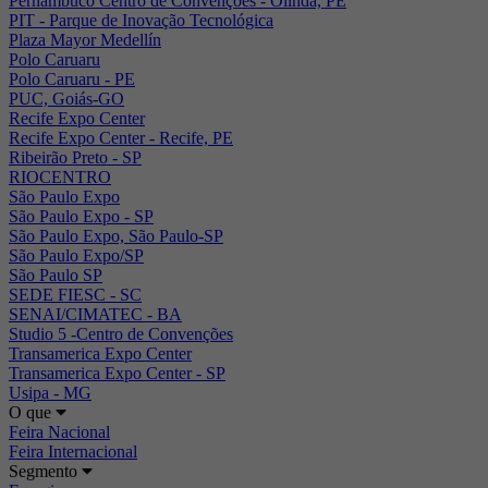
Pernambuco Centro de Convenções - Olinda, PE
PIT - Parque de Inovação Tecnológica
Plaza Mayor Medellín
Polo Caruaru
Polo Caruaru - PE
PUC, Goiás-GO
Recife Expo Center
Recife Expo Center - Recife, PE
Ribeirão Preto - SP
RIOCENTRO
São Paulo Expo
São Paulo Expo - SP
São Paulo Expo, São Paulo-SP
São Paulo Expo/SP
São Paulo SP
SEDE FIESC - SC
SENAI/CIMATEC - BA
Studio 5 -Centro de Convenções
Transamerica Expo Center
Transamerica Expo Center - SP
Usipa - MG
O que
Feira Nacional
Feira Internacional
Segmento