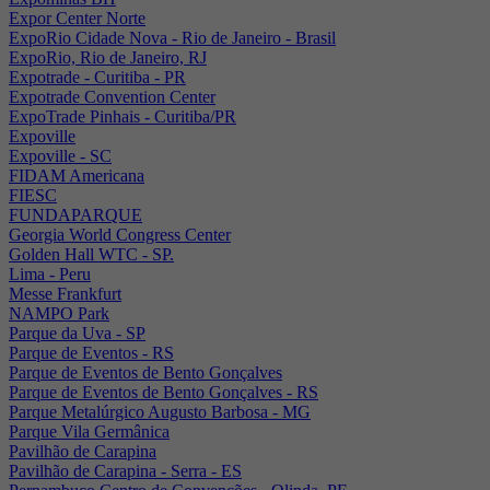
Expor Center Norte
ExpoRio Cidade Nova - Rio de Janeiro - Brasil
ExpoRio, Rio de Janeiro, RJ
Expotrade - Curitiba - PR
Expotrade Convention Center
ExpoTrade Pinhais - Curitiba/PR
Expoville
Expoville - SC
FIDAM Americana
FIESC
FUNDAPARQUE
Georgia World Congress Center
Golden Hall WTC - SP.
Lima - Peru
Messe Frankfurt
NAMPO Park
Parque da Uva - SP
Parque de Eventos - RS
Parque de Eventos de Bento Gonçalves
Parque de Eventos de Bento Gonçalves - RS
Parque Metalúrgico Augusto Barbosa - MG
Parque Vila Germânica
Pavilhão de Carapina
Pavilhão de Carapina - Serra - ES