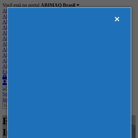
Você está no portal
ABIMAQ Brasil
ABIMAQ Brasil
ABIMAQ Minas Gerais
ABIMAQ Norte-Nordeste
ABIMAQ Paraná
ABIMAQ Piracicaba
ABIMAQ Ribeirão Preto
ABIMAQ Rio de Janeiro
ABIMAQ Rio Grande do Sul
ABIMAQ Santa Catarina
ABIMAQ São Paulo
ABIMAQ Vale do Paraíba
Escritório de Relações Governamentais
Login
Quero me associar
Sobre
Nossos Serviços
Agenda
Feiras
Cursos
Academia
Blog
Imprensa
Contato
Feiras - BolognaFiere - Feira
Internacional - Embalagem