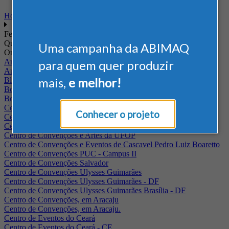
Home
Feiras
Quando
Uma campanha da ABIMAQ
Onde
Arena Jaguariuna
para quem quer produzir
Auditório Albano Franco - FIEPA
mais,
e melhor!
Blumenau - SC
BolognaFiere
Boulevard Olimpico - RJ
Centro Internacional de Convenções do Brasil, em Brasília
Conhecer o projeto
Centro de Convenções - SE
Centro de Convenções de Pernambuco - PE
Centro de Convenções e Artes da UFOP
Centro de Convenções e Eventos de Cascavel Pedro Luiz Boaretto
Centro de Convenções PUC - Campus II
Centro de Convenções Salvador
Centro de Convenções Ulysses Guimarães
Centro de Convenções Ulysses Guimarães - DF
Centro de Convenções Ulysses Guimarães Brasília - DF
Centro de Convenções, em Aracaju
Centro de Convenções, em Aracaju.
Centro de Eventos do Ceará
Centro de Eventos do Ceará - CE