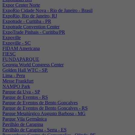
Expor Center Norte
ExpoRio Cidade Nova - Rio de Janeiro - Brasil
ExpoRio, Rio de Janeiro, RJ
Expotrade - Curitiba - PR
Expotrade Convention Center
ExpoTrade Pinhais - Curitiba/PR
Expoville
Expoville - SC
FIDAM Americana
FIESC
FUNDAPARQUE
Georgia World Congress Center
Golden Hall WTC - SP.
Lima - Peru
Messe Frankfurt
NAMPO Park
Parque da Uva - SP
Parque de Eventos - RS
Parque de Eventos de Bento Gonçalves
Parque de Eventos de Bento Gonçalves - RS
Parque Metalúrgico Augusto Barbosa - MG
Parque Vila Germânica
Pavilhão de Carapina
Pavilhão de Carapina - Serra - ES