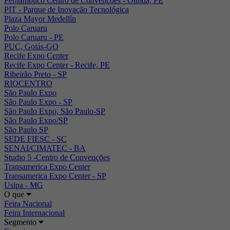
Pernambuco Centro de Convenções - Olinda, PE
PIT - Parque de Inovação Tecnológica
Plaza Mayor Medellín
Polo Caruaru
Polo Caruaru - PE
PUC, Goiás-GO
Recife Expo Center
Recife Expo Center - Recife, PE
Ribeirão Preto - SP
RIOCENTRO
São Paulo Expo
São Paulo Expo - SP
São Paulo Expo, São Paulo-SP
São Paulo Expo/SP
São Paulo SP
SEDE FIESC - SC
SENAI/CIMATEC - BA
Studio 5 -Centro de Convenções
Transamerica Expo Center
Transamerica Expo Center - SP
Usipa - MG
O que
Feira Nacional
Feira Internacional
Segmento