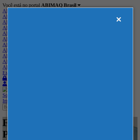
Você está no portal
ABIMAQ Brasil
ABIMAQ Brasil
ABIMAQ Minas Gerais
ABIMAQ Norte-Nordeste
ABIMAQ Paraná
ABIMAQ Piracicaba
ABIMAQ Ribeirão Preto
ABIMAQ Rio de Janeiro
ABIMAQ Rio Grande do Sul
ABIMAQ Santa Catarina
ABIMAQ São Paulo
ABIMAQ Vale do Paraíba
Escritório de Relações Governamentais
Login
Quero me associar
Sobre
Nossos Serviços
Agenda
Feiras
Cursos
Academia
Blog
Imprensa
Contato
Feiras - Blumenau - SC -
Plástico