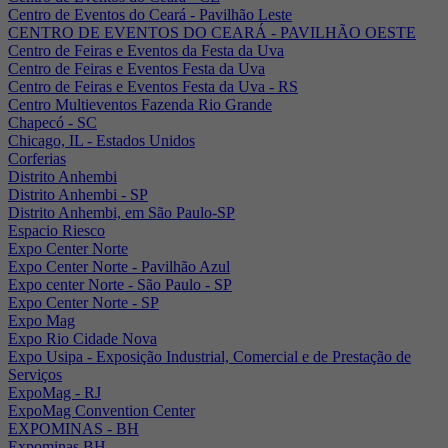
Centro de Eventos do Ceará - Pavilhão Leste
CENTRO DE EVENTOS DO CEARÁ - PAVILHÃO OESTE
Centro de Feiras e Eventos da Festa da Uva
Centro de Feiras e Eventos Festa da Uva
Centro de Feiras e Eventos Festa da Uva - RS
Centro Multieventos Fazenda Rio Grande
Chapecó - SC
Chicago, IL - Estados Unidos
Corferias
Distrito Anhembi
Distrito Anhembi - SP
Distrito Anhembi, em São Paulo-SP
Espacio Riesco
Expo Center Norte
Expo Center Norte - Pavilhão Azul
Expo center Norte - São Paulo - SP
Expo Center Norte - SP
Expo Mag
Expo Rio Cidade Nova
Expo Usipa - Exposição Industrial, Comercial e de Prestação de
Serviços
ExpoMag - RJ
ExpoMag Convention Center
EXPOMINAS - BH
Expominas BH