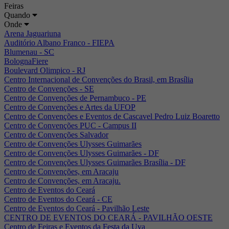
Feiras
Quando
Onde
Arena Jaguariuna
Auditório Albano Franco - FIEPA
Blumenau - SC
BolognaFiere
Boulevard Olimpico - RJ
Centro Internacional de Convenções do Brasil, em Brasília
Centro de Convenções - SE
Centro de Convenções de Pernambuco - PE
Centro de Convenções e Artes da UFOP
Centro de Convenções e Eventos de Cascavel Pedro Luiz Boaretto
Centro de Convenções PUC - Campus II
Centro de Convenções Salvador
Centro de Convenções Ulysses Guimarães
Centro de Convenções Ulysses Guimarães - DF
Centro de Convenções Ulysses Guimarães Brasília - DF
Centro de Convenções, em Aracaju
Centro de Convenções, em Aracaju.
Centro de Eventos do Ceará
Centro de Eventos do Ceará - CE
Centro de Eventos do Ceará - Pavilhão Leste
CENTRO DE EVENTOS DO CEARÁ - PAVILHÃO OESTE
Centro de Feiras e Eventos da Festa da Uva