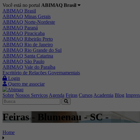
Você está no portal
ABIMAQ Brasil
ABIMAQ Brasil
ABIMAQ Minas Gerais
ABIMAQ Norte-Nordeste
ABIMAQ Paraná
ABIMAQ Piracicaba
ABIMAQ Ribeirão Preto
ABIMAQ Rio de Janeiro
ABIMAQ Rio Grande do Sul
ABIMAQ Santa Catarina
ABIMAQ São Paulo
ABIMAQ Vale do Paraíba
Escritório de Relações Governamentais
Login
Quero me associar
Sobre
Nossos Serviços
Agenda
Feiras
Cursos
Academia
Blog
Impren
Feiras - Blumenau - SC -
Home