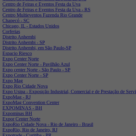
Centro de Feiras e Eventos Festa da Uva
Centro de Feiras e Eventos Festa da Uva - RS
Centro Multieventos Fazenda Rio Grande
Chapecó - SC
Chicago, IL - Estados Unidos
Corferias
Distrito Anhembi
Distrito Anhembi - SP
Distrito Anhembi, em São Paulo-SP
Espacio Riesco
Expo Center Norte
Expo Center Norte - Pavilhão Azul
Expo center Norte - São Paulo - SP
Expo Center Norte - SP
Expo Mag
Expo Rio Cidade Nova
Expo Usipa - Exposição Industrial, Comercial e de Prestação de Serv
ExpoMag - RJ
ExpoMag Convention Center
EXPOMINAS - BH
Expominas BH
Expor Center Norte
ExpoRio Cidade Nova - Rio de Janeiro - Brasil
ExpoRio, Rio de Janeiro, RJ
Expotrade - Curitiba - PR