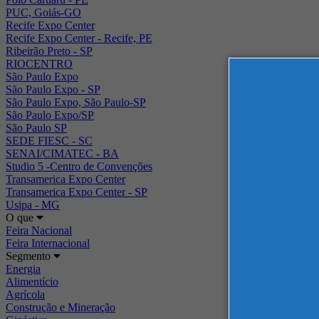
PUC, Goiás-GO
Recife Expo Center
Recife Expo Center - Recife, PE
Ribeirão Preto - SP
RIOCENTRO
São Paulo Expo
São Paulo Expo - SP
São Paulo Expo, São Paulo-SP
São Paulo Expo/SP
São Paulo SP
SEDE FIESC - SC
SENAI/CIMATEC - BA
Studio 5 -Centro de Convenções
Transamerica Expo Center
Transamerica Expo Center - SP
Usipa - MG
O que
Feira Nacional
Feira Internacional
Segmento
Energia
Alimentício
Agrícola
Construção e Mineração