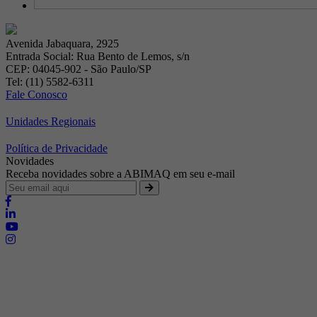
Avenida Jabaquara, 2925
Entrada Social: Rua Bento de Lemos, s/n
CEP: 04045-902 - São Paulo/SP
Tel: (11) 5582-6311
Fale Conosco
Unidades Regionais
Política de Privacidade
Novidades
Receba novidades sobre a ABIMAQ em seu e-mail
Brasília - Distrito Federal
Endereço:
SHIS - QI 11 - Bloco "S"
E-mail:
relgov@abimaq.org.br