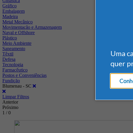
Ginástica
Gráfico
Embalagem
Madeira
Metal Mecânico
Movimentação e Armazenagem
Naval e Offshore
Plástico
Meio Ambiente
Saneamento
Uma c
Têxtil
Defesa
quer p
Tecnologia
Farmacêutico
Postos e Conveniências
Conhe
Fundição
Blumenau - SC
Limpar Filtros
Anterior
Próximo
1 / 0