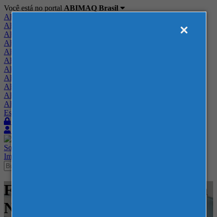
Você está no portal
ABIMAQ Brasil
ABIMAQ Brasil
ABIMAQ Minas Gerais
ABIMAQ Norte-Nordeste
ABIMAQ Paraná
ABIMAQ Piracicaba
ABIMAQ Ribeirão Preto
ABIMAQ Rio de Janeiro
ABIMAQ Rio Grande do Sul
ABIMAQ Santa Catarina
ABIMAQ São Paulo
ABIMAQ Vale do Paraíba
Escritório de Relações Governamentais
Login
Quero me associar
Sobre
Nossos Serviços
Agenda
Feiras
Cursos
Academia
Blog
Imprensa
Contato
Feiras - Blumenau - SC - Feira
Nacional