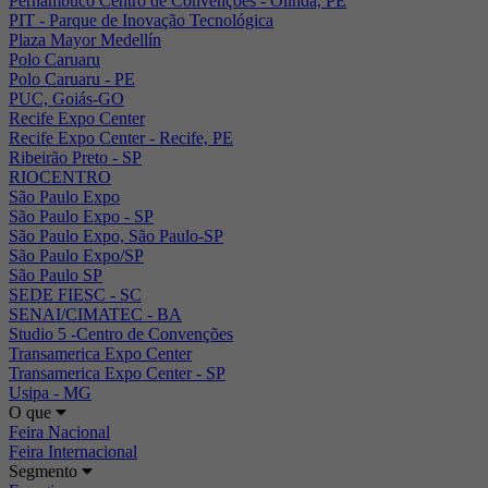
Pernambuco Centro de Convenções - Olinda, PE
PIT - Parque de Inovação Tecnológica
Plaza Mayor Medellín
Polo Caruaru
Polo Caruaru - PE
PUC, Goiás-GO
Recife Expo Center
Recife Expo Center - Recife, PE
Ribeirão Preto - SP
RIOCENTRO
São Paulo Expo
São Paulo Expo - SP
São Paulo Expo, São Paulo-SP
São Paulo Expo/SP
São Paulo SP
SEDE FIESC - SC
SENAI/CIMATEC - BA
Studio 5 -Centro de Convenções
Transamerica Expo Center
Transamerica Expo Center - SP
Usipa - MG
O que
Feira Nacional
Feira Internacional
Segmento