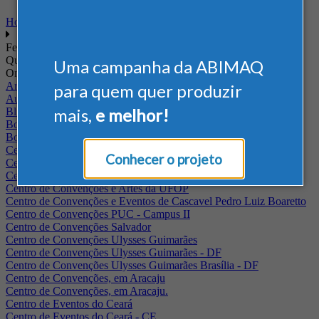
Home
Feiras
Quando
Uma campanha da ABIMAQ
Onde
Arena Jaguariuna
para quem quer produzir
Auditório Albano Franco - FIEPA
mais,
e melhor!
Blumenau - SC
BolognaFiere
Boulevard Olimpico - RJ
Centro Internacional de Convenções do Brasil, em Brasília
Conhecer o projeto
Centro de Convenções - SE
Centro de Convenções de Pernambuco - PE
Centro de Convenções e Artes da UFOP
Centro de Convenções e Eventos de Cascavel Pedro Luiz Boaretto
Centro de Convenções PUC - Campus II
Centro de Convenções Salvador
Centro de Convenções Ulysses Guimarães
Centro de Convenções Ulysses Guimarães - DF
Centro de Convenções Ulysses Guimarães Brasília - DF
Centro de Convenções, em Aracaju
Centro de Convenções, em Aracaju.
Centro de Eventos do Ceará
Centro de Eventos do Ceará - CE