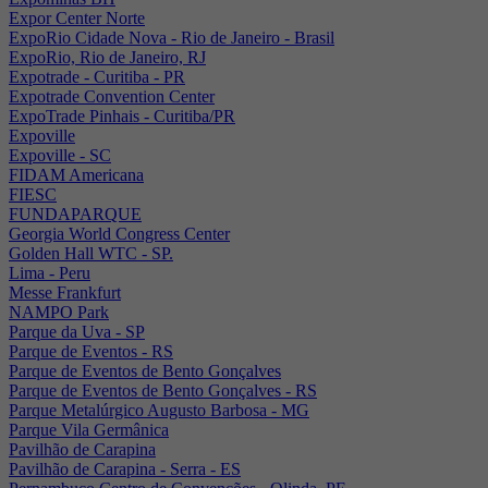
Expor Center Norte
ExpoRio Cidade Nova - Rio de Janeiro - Brasil
ExpoRio, Rio de Janeiro, RJ
Expotrade - Curitiba - PR
Expotrade Convention Center
ExpoTrade Pinhais - Curitiba/PR
Expoville
Expoville - SC
FIDAM Americana
FIESC
FUNDAPARQUE
Georgia World Congress Center
Golden Hall WTC - SP.
Lima - Peru
Messe Frankfurt
NAMPO Park
Parque da Uva - SP
Parque de Eventos - RS
Parque de Eventos de Bento Gonçalves
Parque de Eventos de Bento Gonçalves - RS
Parque Metalúrgico Augusto Barbosa - MG
Parque Vila Germânica
Pavilhão de Carapina
Pavilhão de Carapina - Serra - ES