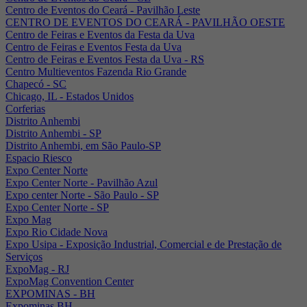
Centro de Eventos do Ceará - Pavilhão Leste
CENTRO DE EVENTOS DO CEARÁ - PAVILHÃO OESTE
Centro de Feiras e Eventos da Festa da Uva
Centro de Feiras e Eventos Festa da Uva
Centro de Feiras e Eventos Festa da Uva - RS
Centro Multieventos Fazenda Rio Grande
Chapecó - SC
Chicago, IL - Estados Unidos
Corferias
Distrito Anhembi
Distrito Anhembi - SP
Distrito Anhembi, em São Paulo-SP
Espacio Riesco
Expo Center Norte
Expo Center Norte - Pavilhão Azul
Expo center Norte - São Paulo - SP
Expo Center Norte - SP
Expo Mag
Expo Rio Cidade Nova
Expo Usipa - Exposição Industrial, Comercial e de Prestação de
Serviços
ExpoMag - RJ
ExpoMag Convention Center
EXPOMINAS - BH
Expominas BH