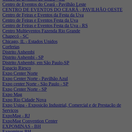
Centro de Eventos do Ceará - Pavilhão Leste
CENTRO DE EVENTOS DO CEARÁ - PAVILHÃO OESTE
Centro de Feiras e Eventos da Festa da Uva
Centro de Feiras e Eventos Festa da Uva
Centro de Feiras e Eventos Festa da Uva - RS
Centro Multieventos Fazenda Rio Grande
Chapecó - SC
Chicago, IL - Estados Unidos
Corferias
Distrito Anhembi
Distrito Anhembi - SP
Distrito Anhembi, em São Paulo-SP
Espacio Riesco
Expo Center Norte
Expo Center Norte - Pavilhão Azul
Expo center Norte - São Paulo - SP
Expo Center Norte - SP
Expo Mag
Expo Rio Cidade Nova
Expo Usipa - Exposição Industrial, Comercial e de Prestação de
Serviços
ExpoMag - RJ
ExpoMag Convention Center
EXPOMINAS - BH
Expominas BH