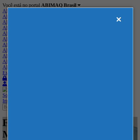
Você está no portal
ABIMAQ Brasil
ABIMAQ Brasil
ABIMAQ Minas Gerais
ABIMAQ Norte-Nordeste
ABIMAQ Paraná
ABIMAQ Piracicaba
ABIMAQ Ribeirão Preto
ABIMAQ Rio de Janeiro
ABIMAQ Rio Grande do Sul
ABIMAQ Santa Catarina
ABIMAQ São Paulo
ABIMAQ Vale do Paraíba
Escritório de Relações Governamentais
Login
Quero me associar
Sobre
Nossos Serviços
Agenda
Feiras
Cursos
Academia
Blog
Imprensa
Contato
Feiras - Arena Jaguariuna -
Madeira