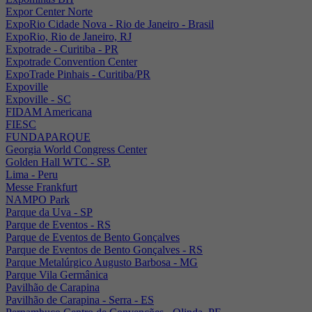
Expor Center Norte
ExpoRio Cidade Nova - Rio de Janeiro - Brasil
ExpoRio, Rio de Janeiro, RJ
Expotrade - Curitiba - PR
Expotrade Convention Center
ExpoTrade Pinhais - Curitiba/PR
Expoville
Expoville - SC
FIDAM Americana
FIESC
FUNDAPARQUE
Georgia World Congress Center
Golden Hall WTC - SP.
Lima - Peru
Messe Frankfurt
NAMPO Park
Parque da Uva - SP
Parque de Eventos - RS
Parque de Eventos de Bento Gonçalves
Parque de Eventos de Bento Gonçalves - RS
Parque Metalúrgico Augusto Barbosa - MG
Parque Vila Germânica
Pavilhão de Carapina
Pavilhão de Carapina - Serra - ES