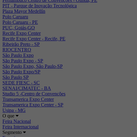
Pernambuco Centro de Convenções - Olinda, PE
PIT - Parque de Inovação Tecnológica
Plaza Mayor Medellín
Polo Caruaru
Polo Caruaru - PE
PUC, Goiás-GO
Recife Expo Center
Recife Expo Center - Recife, PE
Ribeirão Preto - SP
RIOCENTRO
São Paulo Expo
São Paulo Expo - SP
São Paulo Expo, São Paulo-SP
São Paulo Expo/SP
São Paulo SP
SEDE FIESC - SC
SENAI/CIMATEC - BA
Studio 5 -Centro de Convenções
Transamerica Expo Center
Transamerica Expo Center - SP
Usipa - MG
O que
Feira Nacional
Feira Internacional
Segmento