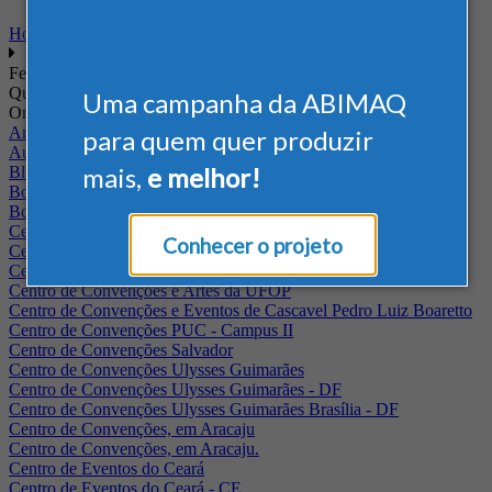
Home
Feiras
Quando
Uma campanha da ABIMAQ
Onde
Arena Jaguariuna
para quem quer produzir
Auditório Albano Franco - FIEPA
mais,
e melhor!
Blumenau - SC
BolognaFiere
Boulevard Olimpico - RJ
Centro Internacional de Convenções do Brasil, em Brasília
Conhecer o projeto
Centro de Convenções - SE
Centro de Convenções de Pernambuco - PE
Centro de Convenções e Artes da UFOP
Centro de Convenções e Eventos de Cascavel Pedro Luiz Boaretto
Centro de Convenções PUC - Campus II
Centro de Convenções Salvador
Centro de Convenções Ulysses Guimarães
Centro de Convenções Ulysses Guimarães - DF
Centro de Convenções Ulysses Guimarães Brasília - DF
Centro de Convenções, em Aracaju
Centro de Convenções, em Aracaju.
Centro de Eventos do Ceará
Centro de Eventos do Ceará - CE