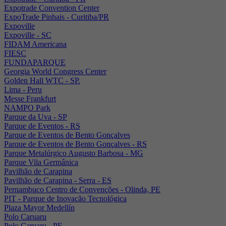
Expotrade Convention Center
ExpoTrade Pinhais - Curitiba/PR
Expoville
Expoville - SC
FIDAM Americana
FIESC
FUNDAPARQUE
Georgia World Congress Center
Golden Hall WTC - SP.
Lima - Peru
Messe Frankfurt
NAMPO Park
Parque da Uva - SP
Parque de Eventos - RS
Parque de Eventos de Bento Gonçalves
Parque de Eventos de Bento Gonçalves - RS
Parque Metalúrgico Augusto Barbosa - MG
Parque Vila Germânica
Pavilhão de Carapina
Pavilhão de Carapina - Serra - ES
Pernambuco Centro de Convenções - Olinda, PE
PIT - Parque de Inovação Tecnológica
Plaza Mayor Medellín
Polo Caruaru
Polo Caruaru - PE