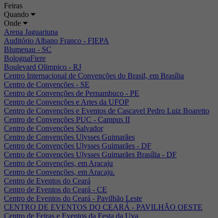
Feiras
Quando
Onde
Arena Jaguariuna
Auditório Albano Franco - FIEPA
Blumenau - SC
BolognaFiere
Boulevard Olimpico - RJ
Centro Internacional de Convenções do Brasil, em Brasília
Centro de Convenções - SE
Centro de Convenções de Pernambuco - PE
Centro de Convenções e Artes da UFOP
Centro de Convenções e Eventos de Cascavel Pedro Luiz Boaretto
Centro de Convenções PUC - Campus II
Centro de Convenções Salvador
Centro de Convenções Ulysses Guimarães
Centro de Convenções Ulysses Guimarães - DF
Centro de Convenções Ulysses Guimarães Brasília - DF
Centro de Convenções, em Aracaju
Centro de Convenções, em Aracaju.
Centro de Eventos do Ceará
Centro de Eventos do Ceará - CE
Centro de Eventos do Ceará - Pavilhão Leste
CENTRO DE EVENTOS DO CEARÁ - PAVILHÃO OESTE
Centro de Feiras e Eventos da Festa da Uva