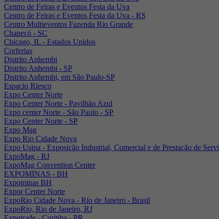
Centro de Feiras e Eventos Festa da Uva
Centro de Feiras e Eventos Festa da Uva - RS
Centro Multieventos Fazenda Rio Grande
Chapecó - SC
Chicago, IL - Estados Unidos
Corferias
Distrito Anhembi
Distrito Anhembi - SP
Distrito Anhembi, em São Paulo-SP
Espacio Riesco
Expo Center Norte
Expo Center Norte - Pavilhão Azul
Expo center Norte - São Paulo - SP
Expo Center Norte - SP
Expo Mag
Expo Rio Cidade Nova
Expo Usipa - Exposição Industrial, Comercial e de Prestação de Serv
ExpoMag - RJ
ExpoMag Convention Center
EXPOMINAS - BH
Expominas BH
Expor Center Norte
ExpoRio Cidade Nova - Rio de Janeiro - Brasil
ExpoRio, Rio de Janeiro, RJ
Expotrade - Curitiba - PR