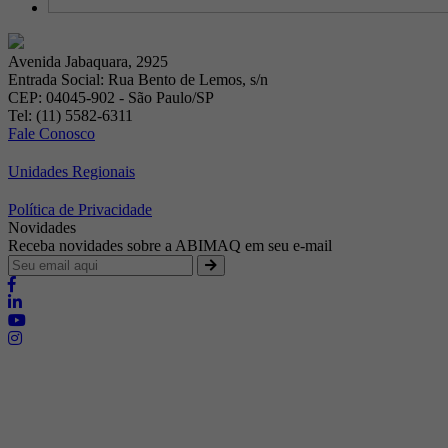
Avenida Jabaquara, 2925
Entrada Social: Rua Bento de Lemos, s/n
CEP: 04045-902 - São Paulo/SP
Tel: (11) 5582-6311
Fale Conosco
Unidades Regionais
Política de Privacidade
Novidades
Receba novidades sobre a ABIMAQ em seu e-mail
Brasília - Distrito Federal
Endereço:
SHIS - QI 11 - Bloco "S"
E-mail:
relgov@abimaq.org.br