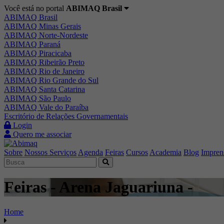
Você está no portal
ABIMAQ Brasil
ABIMAQ Brasil
ABIMAQ Minas Gerais
ABIMAQ Norte-Nordeste
ABIMAQ Paraná
ABIMAQ Piracicaba
ABIMAQ Ribeirão Preto
ABIMAQ Rio de Janeiro
ABIMAQ Rio Grande do Sul
ABIMAQ Santa Catarina
ABIMAQ São Paulo
ABIMAQ Vale do Paraíba
Escritório de Relações Governamentais
Login
Quero me associar
Sobre
Nossos Serviços
Agenda
Feiras
Cursos
Academia
Blog
Impren
Feiras - Arena Jaguariuna -
Home