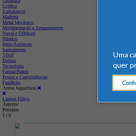
Ginástica
Gráfico
Embalagem
Madeira
Metal Mecânico
Movimentação e Armazenagem
Naval e Offshore
Plástico
Meio Ambiente
Saneamento
Uma c
Têxtil
Defesa
quer p
Tecnologia
Farmacêutico
Postos e Conveniências
Conhe
Fundição
Arena Jaguariuna
Limpar Filtros
Anterior
Próximo
1 / 0