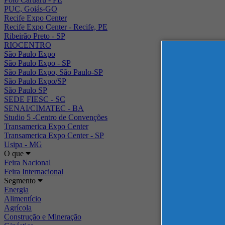
PUC, Goiás-GO
Recife Expo Center
Recife Expo Center - Recife, PE
Ribeirão Preto - SP
RIOCENTRO
São Paulo Expo
São Paulo Expo - SP
São Paulo Expo, São Paulo-SP
São Paulo Expo/SP
São Paulo SP
SEDE FIESC - SC
SENAI/CIMATEC - BA
Studio 5 -Centro de Convenções
Transamerica Expo Center
Transamerica Expo Center - SP
Usipa - MG
O que
Feira Nacional
Feira Internacional
Segmento
Energia
Alimentício
Agrícola
Construção e Mineração